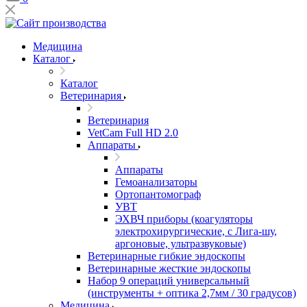
Медицина
Каталог
Каталог
Ветеринария
Ветеринария
VetCam Full HD 2.0
Аппараты
Аппараты
Гемоанализаторы
Ортопантомограф
УВТ
ЭХВЧ приборы (коагуляторы
электрохирургические, с Лига-шу,
аргоновые, ультразвуковые)
Ветеринарные гибкие эндоскопы
Ветеринарные жесткие эндоскопы
Набор 9 операций универсальный
(инструменты + оптика 2,7мм / 30 градусов)
Медицина