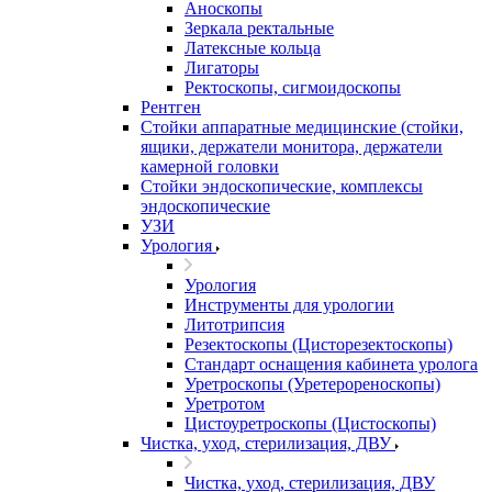
Аноскопы
Зеркала ректальные
Латексные кольца
Лигаторы
Ректоскопы, сигмоидоскопы
Рентген
Стойки аппаратные медицинские (стойки,
ящики, держатели монитора, держатели
камерной головки
Стойки эндоскопические, комплексы
эндоскопические
УЗИ
Урология
Урология
Инструменты для урологии
Литотрипсия
Резектоскопы (Цисторезектоскопы)
Стандарт оснащения кабинета уролога
Уретроскопы (Уретерореноскопы)
Уретротом
Цистоуретроскопы (Цистоскопы)
Чистка, уход, стерилизация, ДВУ
Чистка, уход, стерилизация, ДВУ