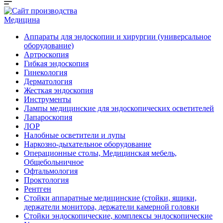
Медицина
Аппараты для эндоскопии и хирургии (универсальное
оборудование)
Артроскопия
Гибкая эндоскопия
Гинекология
Дерматология
Жесткая эндоскопия
Инструменты
Лампы медицинские для эндоскопических осветителей
Лапароскопия
ЛОР
Налобные осветители и лупы
Наркозно-дыхательное оборудование
Операционные столы, Медицинская мебель,
Общебольничное
Офтальмология
Проктология
Рентген
Стойки аппаратные медицинские (стойки, ящики,
держатели монитора, держатели камерной головки
Стойки эндоскопические, комплексы эндоскопические