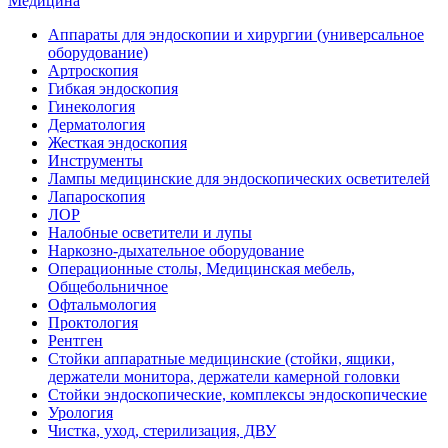
Медицина
Аппараты для эндоскопии и хирургии (универсальное
оборудование)
Артроскопия
Гибкая эндоскопия
Гинекология
Дерматология
Жесткая эндоскопия
Инструменты
Лампы медицинские для эндоскопических осветителей
Лапароскопия
ЛОР
Налобные осветители и лупы
Наркозно-дыхательное оборудование
Операционные столы, Медицинская мебель,
Общебольничное
Офтальмология
Проктология
Рентген
Стойки аппаратные медицинские (стойки, ящики,
держатели монитора, держатели камерной головки
Стойки эндоскопические, комплексы эндоскопические
Урология
Чистка, уход, стерилизация, ДВУ