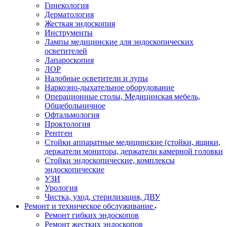
Гинекология
Дерматология
Жесткая эндоскопия
Инструменты
Лампы медицинские для эндоскопических
осветителей
Лапароскопия
ЛОР
Налобные осветители и лупы
Наркозно-дыхательное оборудование
Операционные столы, Медицинская мебель,
Общебольничное
Офтальмология
Проктология
Рентген
Стойки аппаратные медицинские (стойки, ящики,
держатели монитора, держатели камерной головки
Стойки эндоскопические, комплексы
эндоскопические
УЗИ
Урология
Чистка, уход, стерилизация, ДВУ
Ремонт и техническое обслуживание
Ремонт гибких эндоскопов
Ремонт жестких эндоскопов