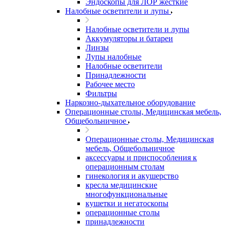
Эндоскопы для ЛОР жесткие
Налобные осветители и лупы
Налобные осветители и лупы
Аккумуляторы и батареи
Линзы
Лупы налобные
Налобные осветители
Принадлежности
Рабочее место
Фильтры
Наркозно-дыхательное оборудование
Операционные столы, Медицинская мебель,
Общебольничное
Операционные столы, Медицинская
мебель, Общебольничное
аксессуары и приспособления к
операционным столам
гинекология и акушерство
кресла медицинские
многофункциональные
кушетки и негатоскопы
операционные столы
принадлежности