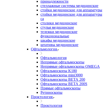
принадлежности
стеллажные системы медицинские
стойки медицинские для аппаратуры
стойки медицинские для аппаратуры
са
столики медицинские
стулья медицинские
тележки медицинские
функциональные
шкафы медицинские
штативы медицинские
Офтальмология
Офтальмология
Непрямые офтальмоскопы
Непрямые офтальмоскопы OMEGA
Офтальмоскопы K180
Офтальмоскопы mini3000
Офтальмоскопы ВЕТА 200
Офтальмоскопы ВЕТА 200S
Прямые офтальмоскопы
Ретиноскопы
Проктология
Проктология