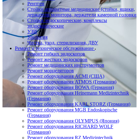
Рентген
Стойки аппаратные медицинские (стойки, ящики,
держатели монитора, держатели камерной головки
Стойки эндоскопические, комплексы
эндоскопические
УЗИ
Урология
Чистка, уход, стерилизация, ДВУ
Ремонт и техническое обслуживание
Ремонт гибких эндоскопов
Ремонт жестких эндоскопов
Ремонт медицинских инструментов
Ремонт морцеляторов
Ремонт оборудования ACMI (США)
Ремонт оборудования ATMOS (Германия)
Ремонт оборудования BOWA (Германия)
Ремонт оборудования Heinemann Medizintechnik
(Германия)
Ремонт оборудования KARL STORZ (Германия)
Ремонт оборудования MGB Endoskopische
(Германия)
Ремонт оборудования OLYMPUS (Япония)
Ремонт оборудования RICHARD WOLF
(Германия)
Ремонт оборудования RZ Medizintechnik