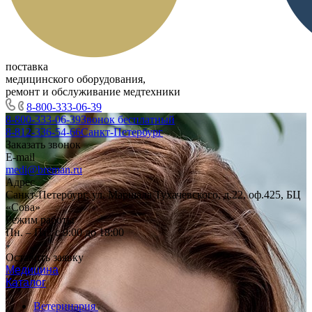
поставка
медицинского оборудования,
ремонт и обслуживание медтехники
8-800-333-06-39
8-800-333-06-39
Звонок бесплатный
8-812-336-54-66
Санкт-Петербург
Заказать звонок
E-mail
medi@breman.ru
Адрес
Санкт-Петербург, ул. Маршала Тухачевского, д.22, оф.425, БЦ
«Сова»
Режим работы
Пн. – Пт.: с 9:00 до 18:00
Оставить заявку
Медицина
Каталог
Ветеринария