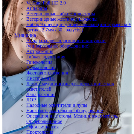
VetCam Full HD 2.0
Аппараты
Ветеринарные гибкие эндоскопы
Ветеринарные жесткие эндоскопы
Набор 9 операций универсальный (инструменты +
оптика 2,7мм / 30 градусов)
Медицина
Аппараты для эндоскопии и хирургии
(универсальное оборудование)
Артроскопия
Гибкая эндоскопия
Гинекология
Дерматология
Жесткая эндоскопия
Инструменты
Лампы медицинские для эндоскопических
осветителей
Лапароскопия
ЛОР
Налобные осветители и лупы
Наркозно-дыхательное оборудование
Операционные столы, Медицинская мебель,
Общебольничное
Офтальмология
Проктология