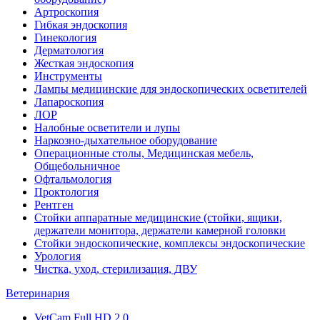
Артроскопия
Гибкая эндоскопия
Гинекология
Дерматология
Жесткая эндоскопия
Инструменты
Лампы медицинские для эндоскопических осветителей
Лапароскопия
ЛОР
Налобные осветители и лупы
Наркозно-дыхательное оборудование
Операционные столы, Медицинская мебель,
Общебольничное
Офтальмология
Проктология
Рентген
Стойки аппаратные медицинские (стойки, ящики,
держатели монитора, держатели камерной головки
Стойки эндоскопические, комплексы эндоскопические
Урология
Чистка, уход, стерилизация, ДВУ
Ветеринария
VetCam Full HD 2.0