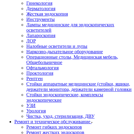
Гинекология
Дерматология
Жесткая эндоскопия
Инструменты
Лампы медицинские для эндоскопических
осветителей
Лапароскопия
ЛОР
Налобные осветители и лупы
Наркозно-дыхательное оборудование
Операционные столы, Медицинская мебель,
Общебольничное
Офтальмология
Проктология
Рентген
Стойки аппаратные медицинские (стойки, ящики,
держатели монитора, держатели камерной головки
Стойки эндоскопические, комплексы
эндоскопические
УЗИ
Урология
Чистка, уход, стерилизация, ДВУ
Ремонт и техническое обслуживание
Ремонт гибких эндоскопов
Ремонт жестких эндоскопов