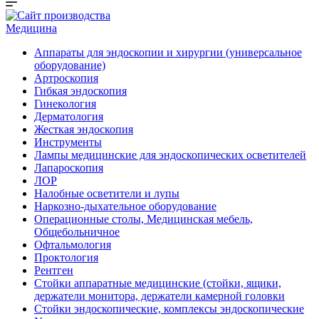
Медицина
Аппараты для эндоскопии и хирургии (универсальное
оборудование)
Артроскопия
Гибкая эндоскопия
Гинекология
Дерматология
Жесткая эндоскопия
Инструменты
Лампы медицинские для эндоскопических осветителей
Лапароскопия
ЛОР
Налобные осветители и лупы
Наркозно-дыхательное оборудование
Операционные столы, Медицинская мебель,
Общебольничное
Офтальмология
Проктология
Рентген
Стойки аппаратные медицинские (стойки, ящики,
держатели монитора, держатели камерной головки
Стойки эндоскопические, комплексы эндоскопические