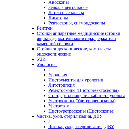
Аноскопы
Зеркала ректальные
Латексные кольца
Лигаторы
Ректоскопы, сигмоидоскопы
Рентген
Стойки аппаратные медицинские (стойки,
ящики, держатели монитора, держатели
камерной головки
Стойки эндоскопические, комплексы
эндоскопические
УЗИ
Урология
Урология
Инструменты для урологии
Литотрипсия
Резектоскопы (Цисторезектоскопы)
Стандарт оснащения кабинета уролога
Уретроскопы (Уретерореноскопы)
Уретротом
Цистоуретроскопы (Цистоскопы)
Чистка, уход, стерилизация, ДВУ
Чистка, уход, стерилизация, ДВУ