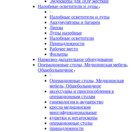
Эндоскопы для ЛОР жесткие
Налобные осветители и лупы
Налобные осветители и лупы
Аккумуляторы и батареи
Линзы
Лупы налобные
Налобные осветители
Принадлежности
Рабочее место
Фильтры
Наркозно-дыхательное оборудование
Операционные столы, Медицинская мебель,
Общебольничное
Операционные столы, Медицинская
мебель, Общебольничное
аксессуары и приспособления к
операционным столам
гинекология и акушерство
кресла медицинские
многофункциональные
кушетки и негатоскопы
операционные столы
принадлежности