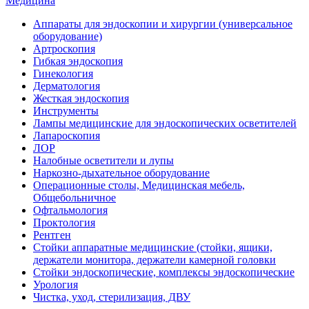
Медицина
Аппараты для эндоскопии и хирургии (универсальное
оборудование)
Артроскопия
Гибкая эндоскопия
Гинекология
Дерматология
Жесткая эндоскопия
Инструменты
Лампы медицинские для эндоскопических осветителей
Лапароскопия
ЛОР
Налобные осветители и лупы
Наркозно-дыхательное оборудование
Операционные столы, Медицинская мебель,
Общебольничное
Офтальмология
Проктология
Рентген
Стойки аппаратные медицинские (стойки, ящики,
держатели монитора, держатели камерной головки
Стойки эндоскопические, комплексы эндоскопические
Урология
Чистка, уход, стерилизация, ДВУ