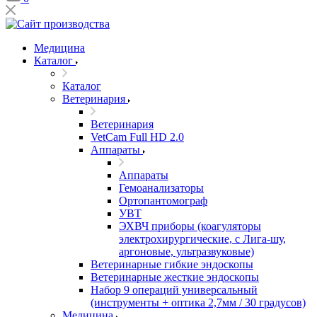
Медицина
Каталог
Каталог
Ветеринария
Ветеринария
VetCam Full HD 2.0
Аппараты
Аппараты
Гемоанализаторы
Ортопантомограф
УВТ
ЭХВЧ приборы (коагуляторы
электрохирургические, с Лига-шу,
аргоновые, ультразвуковые)
Ветеринарные гибкие эндоскопы
Ветеринарные жесткие эндоскопы
Набор 9 операций универсальный
(инструменты + оптика 2,7мм / 30 градусов)
Медицина