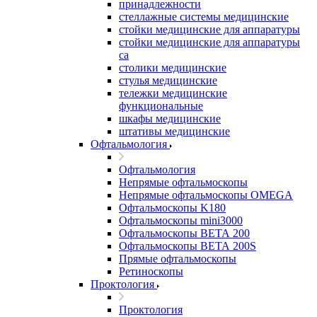
принадлежности
стеллажные системы медицинские
стойки медицинские для аппаратуры
стойки медицинские для аппаратуры
са
столики медицинские
стулья медицинские
тележки медицинские
функциональные
шкафы медицинские
штативы медицинские
Офтальмология
Офтальмология
Непрямые офтальмоскопы
Непрямые офтальмоскопы OMEGA
Офтальмоскопы K180
Офтальмоскопы mini3000
Офтальмоскопы ВЕТА 200
Офтальмоскопы ВЕТА 200S
Прямые офтальмоскопы
Ретиноскопы
Проктология
Проктология