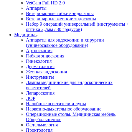
VetCam Full HD 2.0
Аппараты
Ветеринарные гибкие эндоскопы
Ветеринарные жесткие эндоскопы
Набор 9 операций универсальный (инструменты +
оптика 2,7мм / 30 градусов)
Медицина
Аппараты для эндоскопии и хирургии
(универсальное оборудование)
Артроскопия
Гибкая эндоскопия
Гинекология
Дерматология
Жесткая эндоскопия
Инструменты
Лампы медицинские для эндоскопических
осветителей
Лапароскопия
ЛОР
Налобные осветители и лупы
Наркозно-дыхательное оборудование
Операционные столы, Медицинская мебель,
Общебольничное
Офтальмология
Проктология