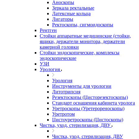
Аноскопы
Зеркала ректальные
Латексные кольца
Лигаторы
Ректоскопы, сигмоидоскопы
Рентген
Стойки аппаратные медицинские (стойки,
ящики, держатели монитора, держатели
камерной головки
Стойки эндоскопические, комплексы
эндоскопические
УЗИ
Урология
Урология
Инструменты для урологии
Литотрипсия
Резектоскопы (Цисторезектоскопы)
Стандарт оснащения кабинета уролога
Уретроскопы (Уретерореноскопы)
Уретротом
Цистоуретроскопы (Цистоскопы)
Чистка, уход, стерилизация, ДВУ
Чистка, уход, стерилизация, ДВУ