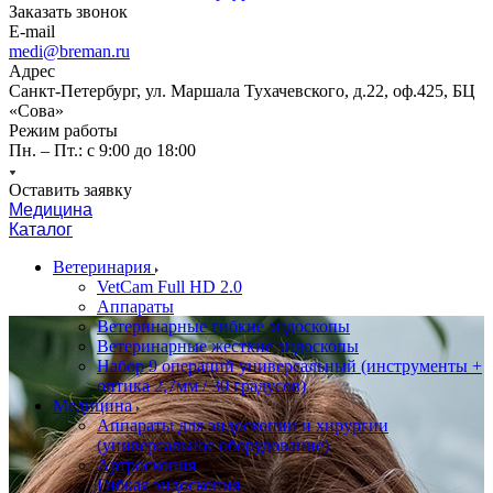
Заказать звонок
E-mail
medi@breman.ru
Адрес
Санкт-Петербург, ул. Маршала Тухачевского, д.22, оф.425, БЦ
«Сова»
Режим работы
Пн. – Пт.: с 9:00 до 18:00
Оставить заявку
Медицина
Каталог
Ветеринария
VetCam Full HD 2.0
Аппараты
Ветеринарные гибкие эндоскопы
Ветеринарные жесткие эндоскопы
Набор 9 операций универсальный (инструменты +
оптика 2,7мм / 30 градусов)
Медицина
Аппараты для эндоскопии и хирургии
(универсальное оборудование)
Артроскопия
Гибкая эндоскопия