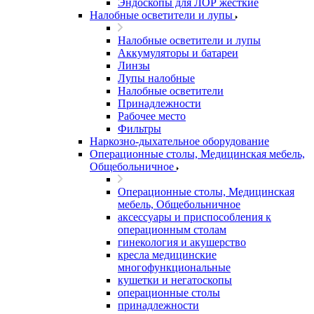
Эндоскопы для ЛОР жесткие
Налобные осветители и лупы
Налобные осветители и лупы
Аккумуляторы и батареи
Линзы
Лупы налобные
Налобные осветители
Принадлежности
Рабочее место
Фильтры
Наркозно-дыхательное оборудование
Операционные столы, Медицинская мебель,
Общебольничное
Операционные столы, Медицинская
мебель, Общебольничное
аксессуары и приспособления к
операционным столам
гинекология и акушерство
кресла медицинские
многофункциональные
кушетки и негатоскопы
операционные столы
принадлежности