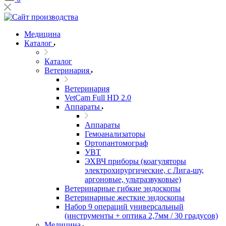
Медицина
Каталог
Каталог
Ветеринария
Ветеринария
VetCam Full HD 2.0
Аппараты
Аппараты
Гемоанализаторы
Ортопантомограф
УВТ
ЭХВЧ приборы (коагуляторы
электрохирургические, с Лига-шу,
аргоновые, ультразвуковые)
Ветеринарные гибкие эндоскопы
Ветеринарные жесткие эндоскопы
Набор 9 операций универсальный
(инструменты + оптика 2,7мм / 30 градусов)
Медицина