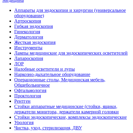
Медицина
Аппараты для эндоскопии и хирургии (универсальное
оборудование)
Артроскопия
Гибкая эндоскопия
Гинекология
Дерматология
Жесткая эндоскопия
Инструменты
Лампы медицинские для эндоскопических осветителей
Лапароскопия
ЛОР
Налобные осветители и лупы
Наркозно-дыхательное оборудование
Операционные столы, Медицинская мебель,
Общебольничное
Офтальмология
Проктология
Рентген
Стойки аппаратные медицинские (стойки, ящики,
держатели монитора, держатели камерной головки
Стойки эндоскопические, комплексы эндоскопические
Урология
Чистка, уход, стерилизация, ДВУ