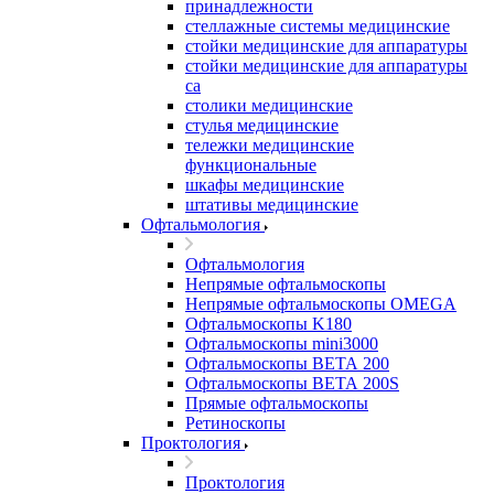
принадлежности
стеллажные системы медицинские
стойки медицинские для аппаратуры
стойки медицинские для аппаратуры
са
столики медицинские
стулья медицинские
тележки медицинские
функциональные
шкафы медицинские
штативы медицинские
Офтальмология
Офтальмология
Непрямые офтальмоскопы
Непрямые офтальмоскопы OMEGA
Офтальмоскопы K180
Офтальмоскопы mini3000
Офтальмоскопы ВЕТА 200
Офтальмоскопы ВЕТА 200S
Прямые офтальмоскопы
Ретиноскопы
Проктология
Проктология