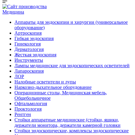
Медицина
Аппараты для эндоскопии и хирургии (универсальное
оборудование)
Артроскопия
Гибкая эндоскопия
Гинекология
Дерматология
Жесткая эндоскопия
Инструменты
Лампы медицинские для эндоскопических осветителей
Лапароскопия
ЛОР
Налобные осветители и лупы
Наркозно-дыхательное оборудование
Операционные столы, Медицинская мебель,
Общебольничное
Офтальмология
Проктология
Рентген
Стойки аппаратные медицинские (стойки, ящики,
держатели монитора, держатели камерной головки
Стойки эндоскопические, комплексы эндоскопические