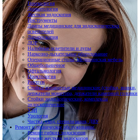
Гинекология
Дерматология
Жесткая эндоскопия
Инструменты
Лампы медицинские для эндоскопических
осветителей
Лапароскопия
ЛОР
Налобные осветители и лупы
Наркозно-дыхательное оборудование
Операционные столы, Медицинская мебель,
Общебольничное
Офтальмология
Проктология
Рентген
Стойки аппаратные медицинские (стойки, ящики,
держатели монитора, держатели камерной головки
Стойки эндоскопические, комплексы
эндоскопические
УЗИ
Урология
Чистка, уход, стерилизация, ДВУ
Ремонт и техническое обслуживание
Ремонт гибких эндоскопов
Ремонт жестких эндоскопов