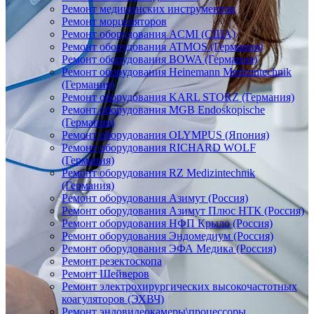
Ремонт медицинских инструментов
Ремонт морцеляторов
Ремонт оборудования ACMI (США)
Ремонт оборудования ATMOS (Германия)
Ремонт оборудования BOWA (Германия)
Ремонт оборудования Heinemann Medizintechnik
(Германия)
Ремонт оборудования KARL STORZ (Германия)
Ремонт оборудования MGB Endoskopische
(Германия)
Ремонт оборудования OLYMPUS (Япония)
Ремонт оборудования RICHARD WOLF
(Германия)
Ремонт оборудования RZ Medizintechnik
(Германия)
Ремонт оборудования Азимут (Россия)
Ремонт оборудования Азимут Плюс НТК (Россия)
Ремонт оборудования НФП Крыло (Россия)
Ремонт оборудования Эндомедиум (Россия)
Ремонт оборудования ЭФА Медика (Россия)
Ремонт резектоскопа
Ремонт Шейверов
Ремонт электрохирургических высокочастотных
коагуляторов (ЭХВЧ)
Ремонт эндовидеокамеры\процессоры