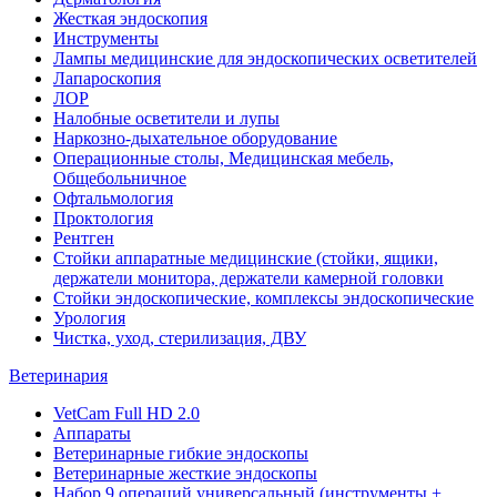
Жесткая эндоскопия
Инструменты
Лампы медицинские для эндоскопических осветителей
Лапароскопия
ЛОР
Налобные осветители и лупы
Наркозно-дыхательное оборудование
Операционные столы, Медицинская мебель,
Общебольничное
Офтальмология
Проктология
Рентген
Стойки аппаратные медицинские (стойки, ящики,
держатели монитора, держатели камерной головки
Стойки эндоскопические, комплексы эндоскопические
Урология
Чистка, уход, стерилизация, ДВУ
Ветеринария
VetCam Full HD 2.0
Аппараты
Ветеринарные гибкие эндоскопы
Ветеринарные жесткие эндоскопы
Набор 9 операций универсальный (инструменты +