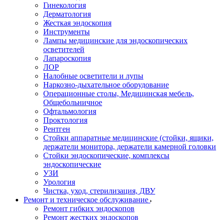
Гинекология
Дерматология
Жесткая эндоскопия
Инструменты
Лампы медицинские для эндоскопических
осветителей
Лапароскопия
ЛОР
Налобные осветители и лупы
Наркозно-дыхательное оборудование
Операционные столы, Медицинская мебель,
Общебольничное
Офтальмология
Проктология
Рентген
Стойки аппаратные медицинские (стойки, ящики,
держатели монитора, держатели камерной головки
Стойки эндоскопические, комплексы
эндоскопические
УЗИ
Урология
Чистка, уход, стерилизация, ДВУ
Ремонт и техническое обслуживание
Ремонт гибких эндоскопов
Ремонт жестких эндоскопов