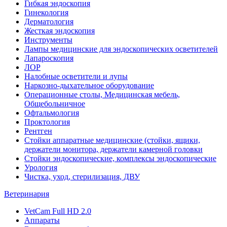
Гибкая эндоскопия
Гинекология
Дерматология
Жесткая эндоскопия
Инструменты
Лампы медицинские для эндоскопических осветителей
Лапароскопия
ЛОР
Налобные осветители и лупы
Наркозно-дыхательное оборудование
Операционные столы, Медицинская мебель,
Общебольничное
Офтальмология
Проктология
Рентген
Стойки аппаратные медицинские (стойки, ящики,
держатели монитора, держатели камерной головки
Стойки эндоскопические, комплексы эндоскопические
Урология
Чистка, уход, стерилизация, ДВУ
Ветеринария
VetCam Full HD 2.0
Аппараты