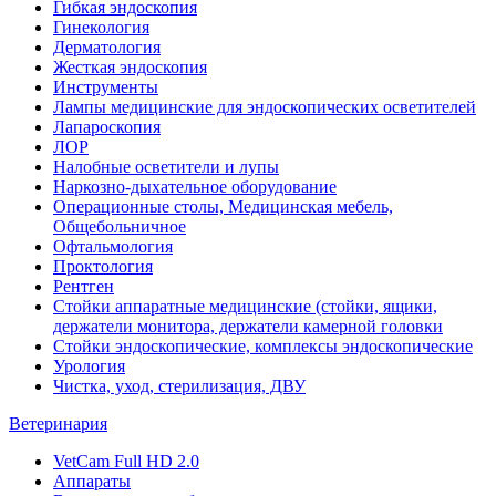
Гибкая эндоскопия
Гинекология
Дерматология
Жесткая эндоскопия
Инструменты
Лампы медицинские для эндоскопических осветителей
Лапароскопия
ЛОР
Налобные осветители и лупы
Наркозно-дыхательное оборудование
Операционные столы, Медицинская мебель,
Общебольничное
Офтальмология
Проктология
Рентген
Стойки аппаратные медицинские (стойки, ящики,
держатели монитора, держатели камерной головки
Стойки эндоскопические, комплексы эндоскопические
Урология
Чистка, уход, стерилизация, ДВУ
Ветеринария
VetCam Full HD 2.0
Аппараты