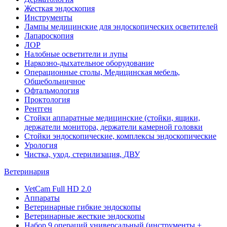
Жесткая эндоскопия
Инструменты
Лампы медицинские для эндоскопических осветителей
Лапароскопия
ЛОР
Налобные осветители и лупы
Наркозно-дыхательное оборудование
Операционные столы, Медицинская мебель,
Общебольничное
Офтальмология
Проктология
Рентген
Стойки аппаратные медицинские (стойки, ящики,
держатели монитора, держатели камерной головки
Стойки эндоскопические, комплексы эндоскопические
Урология
Чистка, уход, стерилизация, ДВУ
Ветеринария
VetCam Full HD 2.0
Аппараты
Ветеринарные гибкие эндоскопы
Ветеринарные жесткие эндоскопы
Набор 9 операций универсальный (инструменты +