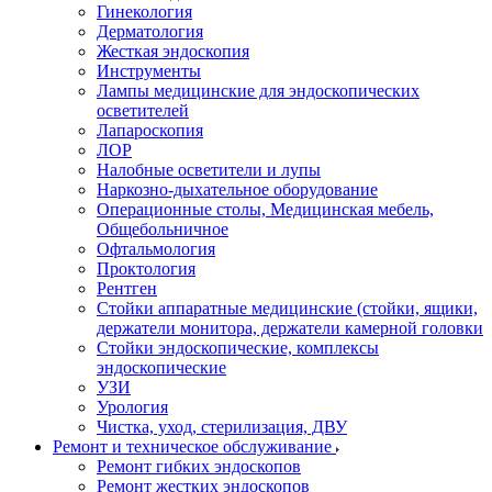
Гинекология
Дерматология
Жесткая эндоскопия
Инструменты
Лампы медицинские для эндоскопических
осветителей
Лапароскопия
ЛОР
Налобные осветители и лупы
Наркозно-дыхательное оборудование
Операционные столы, Медицинская мебель,
Общебольничное
Офтальмология
Проктология
Рентген
Стойки аппаратные медицинские (стойки, ящики,
держатели монитора, держатели камерной головки
Стойки эндоскопические, комплексы
эндоскопические
УЗИ
Урология
Чистка, уход, стерилизация, ДВУ
Ремонт и техническое обслуживание
Ремонт гибких эндоскопов
Ремонт жестких эндоскопов