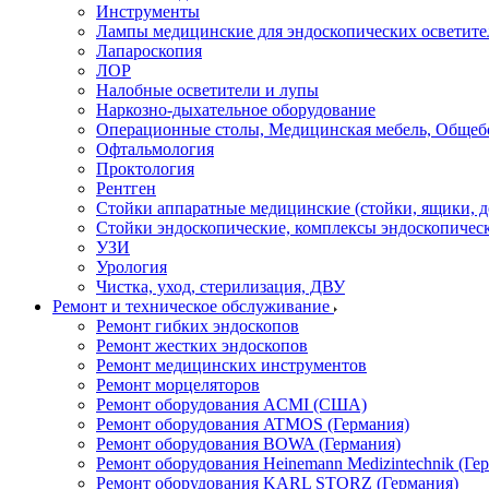
Инструменты
Лампы медицинские для эндоскопических осветите
Лапароскопия
ЛОР
Налобные осветители и лупы
Наркозно-дыхательное оборудование
Операционные столы, Медицинская мебель, Общеб
Офтальмология
Проктология
Рентген
Стойки аппаратные медицинские (стойки, ящики, д
Стойки эндоскопические, комплексы эндоскопичес
УЗИ
Урология
Чистка, уход, стерилизация, ДВУ
Ремонт и техническое обслуживание
Ремонт гибких эндоскопов
Ремонт жестких эндоскопов
Ремонт медицинских инструментов
Ремонт морцеляторов
Ремонт оборудования ACMI (США)
Ремонт оборудования ATMOS (Германия)
Ремонт оборудования BOWA (Германия)
Ремонт оборудования Heinemann Medizintechnik (Ге
Ремонт оборудования KARL STORZ (Германия)