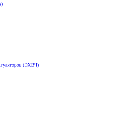
я)
агуляторов (ЭХВЧ)