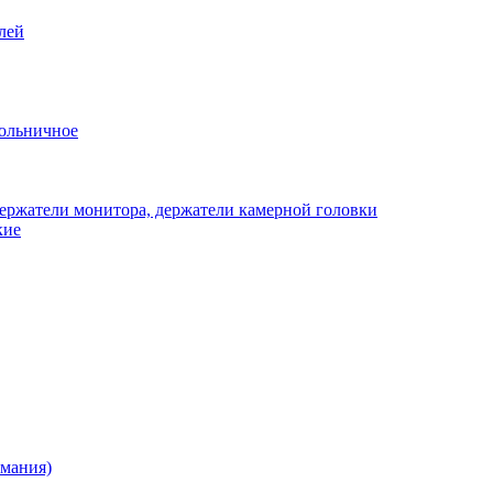
лей
ольничное
ержатели монитора, держатели камерной головки
кие
рмания)