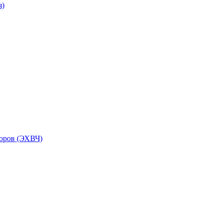
я)
торов (ЭХВЧ)