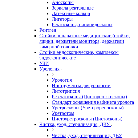
Аноскопы
Зеркала ректальные
Латексные кольца
Лигаторы
Ректоскопы, сигмоидоскопы
Рентген
Стойки аппаратные медицинские (стойки,
ящики, держатели монитора, держатели
камерной головки
Стойки эндоскопические, комплексы
эндоскопические
УЗИ
Урология
Урология
Инструменты для урологии
Литотрипсия
Резектоскопы (Цисторезектоскопы)
Стандарт оснащения кабинета уролога
Уретроскопы (Уретерореноскопы)
Уретротом
Цистоуретроскопы (Цистоскопы)
Чистка, уход, стерилизация, ДВУ
Чистка, уход, стерилизация, ДВУ