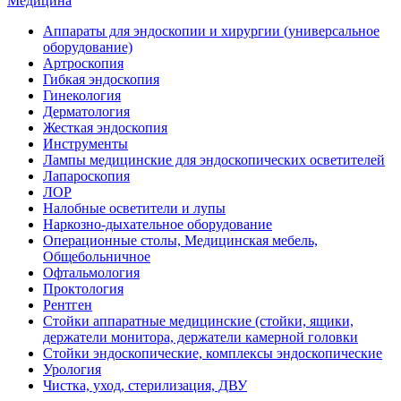
Медицина
Аппараты для эндоскопии и хирургии (универсальное
оборудование)
Артроскопия
Гибкая эндоскопия
Гинекология
Дерматология
Жесткая эндоскопия
Инструменты
Лампы медицинские для эндоскопических осветителей
Лапароскопия
ЛОР
Налобные осветители и лупы
Наркозно-дыхательное оборудование
Операционные столы, Медицинская мебель,
Общебольничное
Офтальмология
Проктология
Рентген
Стойки аппаратные медицинские (стойки, ящики,
держатели монитора, держатели камерной головки
Стойки эндоскопические, комплексы эндоскопические
Урология
Чистка, уход, стерилизация, ДВУ