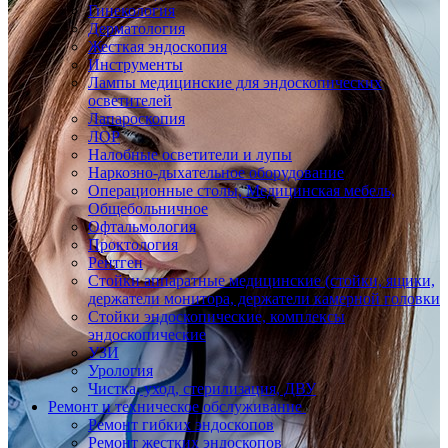
Гинекология
Дерматология
Жесткая эндоскопия
Инструменты
Лампы медицинские для эндоскопических
осветителей
Лапароскопия
ЛОР
Налобные осветители и лупы
Наркозно-дыхательное оборудование
Операционные столы, Медицинская мебель,
Общебольничное
Офтальмология
Проктология
Рентген
Стойки аппаратные медицинские (стойки, ящики,
держатели монитора, держатели камерной головки
Стойки эндоскопические, комплексы
эндоскопические
УЗИ
Урология
Чистка, уход, стерилизация, ДВУ
Ремонт и техническое обслуживание
Ремонт гибких эндоскопов
Ремонт жестких эндоскопов