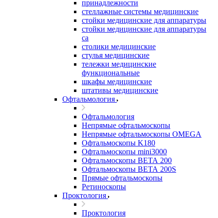
принадлежности
стеллажные системы медицинские
стойки медицинские для аппаратуры
стойки медицинские для аппаратуры
са
столики медицинские
стулья медицинские
тележки медицинские
функциональные
шкафы медицинские
штативы медицинские
Офтальмология
Офтальмология
Непрямые офтальмоскопы
Непрямые офтальмоскопы OMEGA
Офтальмоскопы K180
Офтальмоскопы mini3000
Офтальмоскопы ВЕТА 200
Офтальмоскопы ВЕТА 200S
Прямые офтальмоскопы
Ретиноскопы
Проктология
Проктология