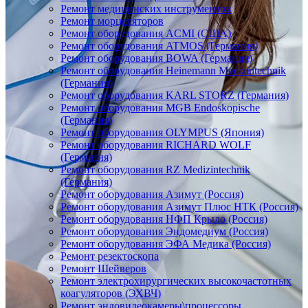
Ремонт медицинских инструментов
Ремонт морцеляторов
Ремонт оборудования ACMI (США)
Ремонт оборудования ATMOS (Германия)
Ремонт оборудования BOWA (Германия)
Ремонт оборудования Heinemann Medizintechnik
(Германия)
Ремонт оборудования KARL STORZ (Германия)
Ремонт оборудования MGB Endoskopische
(Германия)
Ремонт оборудования OLYMPUS (Япония)
Ремонт оборудования RICHARD WOLF
(Германия)
Ремонт оборудования RZ Medizintechnik
(Германия)
Ремонт оборудования Азимут (Россия)
Ремонт оборудования Азимут Плюс НТК (Россия)
Ремонт оборудования НФП Крыло (Россия)
Ремонт оборудования Эндомедиум (Россия)
Ремонт оборудования ЭФА Медика (Россия)
Ремонт резектоскопа
Ремонт Шейверов
Ремонт электрохирургических высокочастотных
коагуляторов (ЭХВЧ)
Ремонт эндовидеокамеры\процессоры