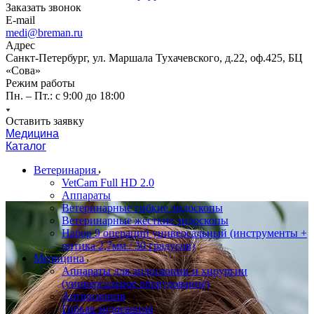
Заказать звонок
E-mail
medi@breman.ru
Адрес
Санкт-Петербург, ул. Маршала Тухачевского, д.22, оф.425, БЦ
«Сова»
Режим работы
Пн. – Пт.: с 9:00 до 18:00
Оставить заявку
Медицина
Каталог
Ветеринария
VetCam Full HD 2.0
Аппараты
Ветеринарные гибкие эндоскопы
Ветеринарные жесткие эндоскопы
Набор 9 операций универсальный (инструменты +
оптика 2,7мм / 30 градусов)
Медицина
Аппараты для эндоскопии и хирургии
(универсальное оборудование)
Артроскопия
Гибкая эндоскопия