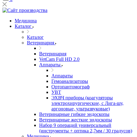
Медицина
Каталог
Каталог
Ветеринария
Ветеринария
VetCam Full HD 2.0
Аппараты
Аппараты
Гемоанализаторы
Ортопантомограф
УВТ
ЭХВЧ приборы (коагуляторы
электрохирургические, с Лига-шу,
аргоновые, ультразвуковые)
Ветеринарные гибкие эндоскопы
Ветеринарные жесткие эндоскопы
Набор 9 операций универсальный
(инструменты + оптика 2,7мм / 30 градусов)
Медицина