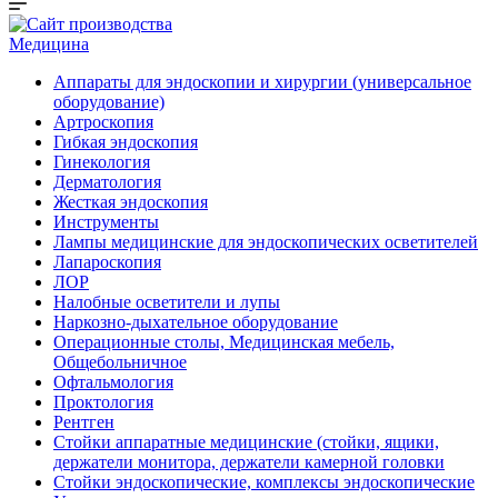
Медицина
Аппараты для эндоскопии и хирургии (универсальное
оборудование)
Артроскопия
Гибкая эндоскопия
Гинекология
Дерматология
Жесткая эндоскопия
Инструменты
Лампы медицинские для эндоскопических осветителей
Лапароскопия
ЛОР
Налобные осветители и лупы
Наркозно-дыхательное оборудование
Операционные столы, Медицинская мебель,
Общебольничное
Офтальмология
Проктология
Рентген
Стойки аппаратные медицинские (стойки, ящики,
держатели монитора, держатели камерной головки
Стойки эндоскопические, комплексы эндоскопические