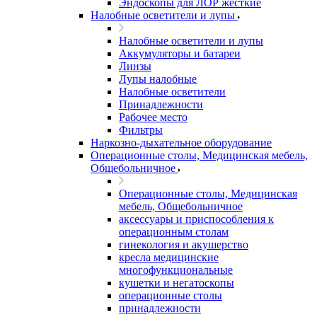
Эндоскопы для ЛОР жесткие
Налобные осветители и лупы
Налобные осветители и лупы
Аккумуляторы и батареи
Линзы
Лупы налобные
Налобные осветители
Принадлежности
Рабочее место
Фильтры
Наркозно-дыхательное оборудование
Операционные столы, Медицинская мебель,
Общебольничное
Операционные столы, Медицинская
мебель, Общебольничное
аксессуары и приспособления к
операционным столам
гинекология и акушерство
кресла медицинские
многофункциональные
кушетки и негатоскопы
операционные столы
принадлежности