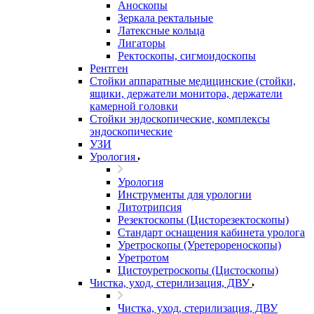
Аноскопы
Зеркала ректальные
Латексные кольца
Лигаторы
Ректоскопы, сигмоидоскопы
Рентген
Стойки аппаратные медицинские (стойки,
ящики, держатели монитора, держатели
камерной головки
Стойки эндоскопические, комплексы
эндоскопические
УЗИ
Урология
Урология
Инструменты для урологии
Литотрипсия
Резектоскопы (Цисторезектоскопы)
Стандарт оснащения кабинета уролога
Уретроскопы (Уретерореноскопы)
Уретротом
Цистоуретроскопы (Цистоскопы)
Чистка, уход, стерилизация, ДВУ
Чистка, уход, стерилизация, ДВУ