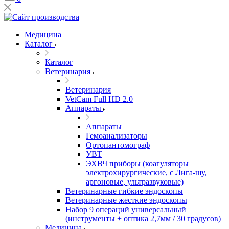
Медицина
Каталог
Каталог
Ветеринария
Ветеринария
VetCam Full HD 2.0
Аппараты
Аппараты
Гемоанализаторы
Ортопантомограф
УВТ
ЭХВЧ приборы (коагуляторы
электрохирургические, с Лига-шу,
аргоновые, ультразвуковые)
Ветеринарные гибкие эндоскопы
Ветеринарные жесткие эндоскопы
Набор 9 операций универсальный
(инструменты + оптика 2,7мм / 30 градусов)
Медицина