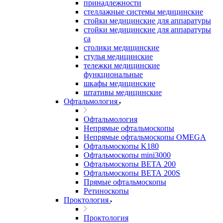
принадлежности
стеллажные системы медицинские
стойки медицинские для аппаратуры
стойки медицинские для аппаратуры
са
столики медицинские
стулья медицинские
тележки медицинские
функциональные
шкафы медицинские
штативы медицинские
Офтальмология
Офтальмология
Непрямые офтальмоскопы
Непрямые офтальмоскопы OMEGA
Офтальмоскопы K180
Офтальмоскопы mini3000
Офтальмоскопы ВЕТА 200
Офтальмоскопы ВЕТА 200S
Прямые офтальмоскопы
Ретиноскопы
Проктология
Проктология