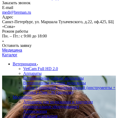
Заказать звонок
E-mail
medi@breman.ru
Адрес
Санкт-Петербург, ул. Маршала Тухачевского, д.22, оф.425, БЦ
«Сова»
Режим работы
Пн. – Пт.: с 9:00 до 18:00
Оставить заявку
Медицина
Каталог
Ветеринария
VetCam Full HD 2.0
Аппараты
Ветеринарные гибкие эндоскопы
Ветеринарные жесткие эндоскопы
Набор 9 операций универсальный (инструменты +
оптика 2,7мм / 30 градусов)
Медицина
Аппараты для эндоскопии и хирургии
(универсальное оборудование)
Артроскопия
Гибкая эндоскопия