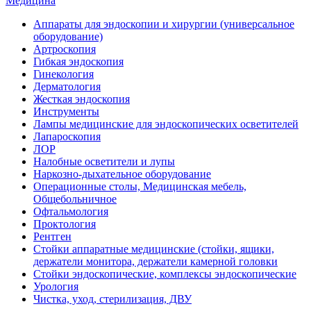
Медицина
Аппараты для эндоскопии и хирургии (универсальное
оборудование)
Артроскопия
Гибкая эндоскопия
Гинекология
Дерматология
Жесткая эндоскопия
Инструменты
Лампы медицинские для эндоскопических осветителей
Лапароскопия
ЛОР
Налобные осветители и лупы
Наркозно-дыхательное оборудование
Операционные столы, Медицинская мебель,
Общебольничное
Офтальмология
Проктология
Рентген
Стойки аппаратные медицинские (стойки, ящики,
держатели монитора, держатели камерной головки
Стойки эндоскопические, комплексы эндоскопические
Урология
Чистка, уход, стерилизация, ДВУ