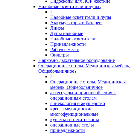
Эндоскопы для ЛОР жесткие
Налобные осветители и лупы
Налобные осветители и лупы
Аккумуляторы и батареи
Линзы
Лупы налобные
Налобные осветители
Принадлежности
Рабочее место
Фильтры
Наркозно-дыхательное оборудование
Операционные столы, Медицинская мебель,
Общебольничное
Операционные столы, Медицинская
мебель, Общебольничное
аксессуары и приспособления к
операционным столам
гинекология и акушерство
кресла медицинские
многофункциональные
кушетки и негатоскопы
операционные столы
принадлежности