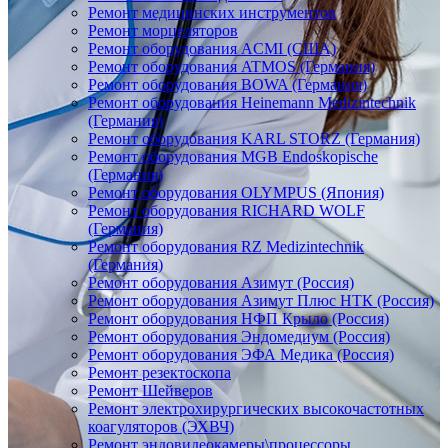
Ремонт медицинских инструментов
Ремонт морцеляторов
Ремонт оборудования ACMI (США)
Ремонт оборудования ATMOS (Германия)
Ремонт оборудования BOWA (Германия)
Ремонт оборудования Heinemann Medizintechnik
(Германия)
Ремонт оборудования KARL STORZ (Германия)
Ремонт оборудования MGB Endoskopische
(Германия)
Ремонт оборудования OLYMPUS (Япония)
Ремонт оборудования RICHARD WOLF
(Германия)
Ремонт оборудования RZ Medizintechnik
(Германия)
Ремонт оборудования Азимут (Россия)
Ремонт оборудования Азимут Плюс НТК (Россия)
Ремонт оборудования НФП Крыло (Россия)
Ремонт оборудования Эндомедиум (Россия)
Ремонт оборудования ЭФА Медика (Россия)
Ремонт резектоскопа
Ремонт Шейверов
Ремонт электрохирургических высокочастотных
коагуляторов (ЭХВЧ)
Ремонт эндовидеокамеры\процессоры