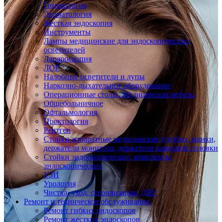
Гинекология
Дерматология
Жесткая эндоскопия
Инструменты
Лампы медицинские для эндоскопических
осветителей
Лапароскопия
ЛОР
Налобные осветители и лупы
Наркозно-дыхательное оборудование
Операционные столы, Медицинская мебель,
Общебольничное
Офтальмология
Проктология
Рентген
Стойки аппаратные медицинские (стойки, ящики,
держатели монитора, держатели камерной головки
Стойки эндоскопические, комплексы
эндоскопические
УЗИ
Урология
Чистка, уход, стерилизация, ДВУ
Ремонт и техническое обслуживание
Ремонт гибких эндоскопов
Ремонт жестких эндоскопов