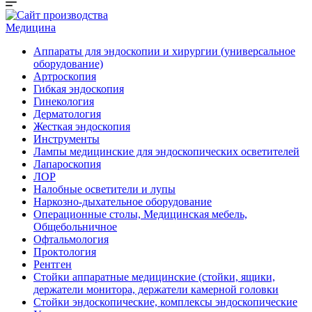
Медицина
Аппараты для эндоскопии и хирургии (универсальное
оборудование)
Артроскопия
Гибкая эндоскопия
Гинекология
Дерматология
Жесткая эндоскопия
Инструменты
Лампы медицинские для эндоскопических осветителей
Лапароскопия
ЛОР
Налобные осветители и лупы
Наркозно-дыхательное оборудование
Операционные столы, Медицинская мебель,
Общебольничное
Офтальмология
Проктология
Рентген
Стойки аппаратные медицинские (стойки, ящики,
держатели монитора, держатели камерной головки
Стойки эндоскопические, комплексы эндоскопические