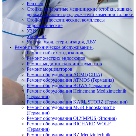
Рентген
Стойки аппаратные медицинские (стойки, ящики,
держатели монитора, держатели камерной головки
Стойки эндоскопические, комплексы
эндоскопические
УЗИ
Урология
Чистка, уход, стерилизация, ДВУ
Ремонт и техническое обслуживание
Ремонт гибких эндоскопов
Ремонт жестких эндоскопов
Ремонт медицинских инструментов
Ремонт морцеляторов
Ремонт оборудования ACMI (США)
Ремонт оборудования ATMOS (Германия)
Ремонт оборудования BOWA (Германия)
Ремонт оборудования Heinemann Medizintechnik
(Германия)
Ремонт оборудования KARL STORZ (Германия)
Ремонт оборудования MGB Endoskopische
(Германия)
Ремонт оборудования OLYMPUS (Япония)
Ремонт оборудования RICHARD WOLF
(Германия)
Ремонт оборудования RZ Medizintechnik