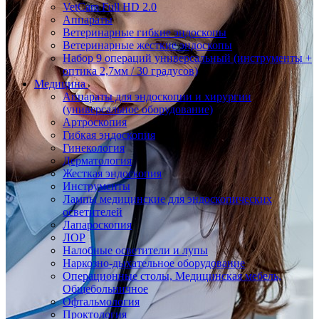
VetCam Full HD 2.0
Аппараты
Ветеринарные гибкие эндоскопы
Ветеринарные жесткие эндоскопы
Набор 9 операций универсальный (инструменты +
оптика 2,7мм / 30 градусов)
Медицина
Аппараты для эндоскопии и хирургии
(универсальное оборудование)
Артроскопия
Гибкая эндоскопия
Гинекология
Дерматология
Жесткая эндоскопия
Инструменты
Лампы медицинские для эндоскопических
осветителей
Лапароскопия
ЛОР
Налобные осветители и лупы
Наркозно-дыхательное оборудование
Операционные столы, Медицинская мебель,
Общебольничное
Офтальмология
Проктология