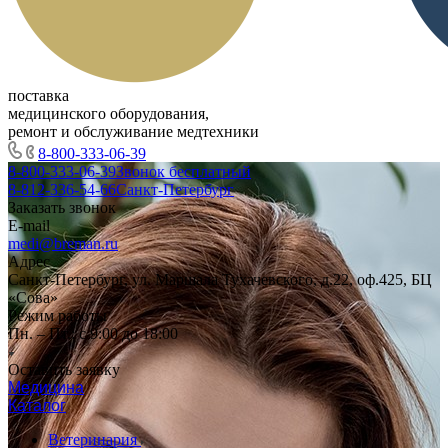
поставка
медицинского оборудования,
ремонт и обслуживание медтехники
8-800-333-06-39
8-800-333-06-39
Звонок бесплатный
8-812-336-54-66
Санкт-Петербург
Заказать звонок
E-mail
medi@breman.ru
Адрес
Санкт-Петербург, ул. Маршала Тухачевского, д.22, оф.425, БЦ
«Сова»
Режим работы
Пн. – Пт.: с 9:00 до 18:00
Оставить заявку
Медицина
Каталог
Ветеринария