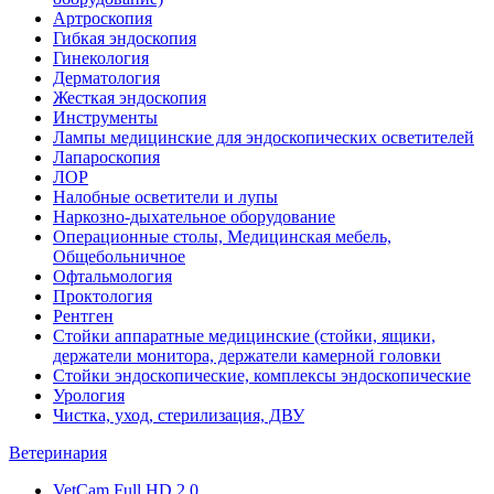
Артроскопия
Гибкая эндоскопия
Гинекология
Дерматология
Жесткая эндоскопия
Инструменты
Лампы медицинские для эндоскопических осветителей
Лапароскопия
ЛОР
Налобные осветители и лупы
Наркозно-дыхательное оборудование
Операционные столы, Медицинская мебель,
Общебольничное
Офтальмология
Проктология
Рентген
Стойки аппаратные медицинские (стойки, ящики,
держатели монитора, держатели камерной головки
Стойки эндоскопические, комплексы эндоскопические
Урология
Чистка, уход, стерилизация, ДВУ
Ветеринария
VetCam Full HD 2.0