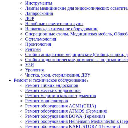
Инструменты
Лампы медицинские для эндоскопических осветите
Лапароскопия
ЛОР
Налобные осветители и лупы
Наркозно-дыхательное оборудование
Операционные столы, Медицинская мебель, Общеб
Офтальмология
Проктология
Рентген
Стойки аппаратные медицинские (стойки, ящики, д
Стойки эндоскопические, комплексы эндоскопичес
УЗИ
Урология
Чистка, уход, стерилизация, ДВУ
Ремонт и техническое обслуживание
Ремонт гибких эндоскопов
Ремонт жестких эндоскопов
Ремонт медицинских инструментов
Ремонт морцеляторов
Ремонт оборудования ACMI (США)
Ремонт оборудования ATMOS (Германия)
Ремонт оборудования BOWA (Германия)
Ремонт оборудования Heinemann Medizintechnik (Ге
Ремонт оборудования KARL STORZ (Германия)