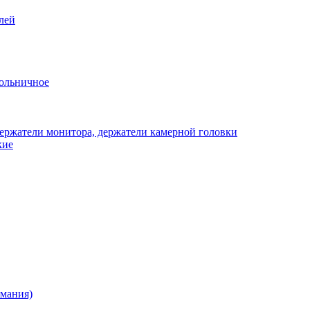
лей
ольничное
ержатели монитора, держатели камерной головки
кие
рмания)