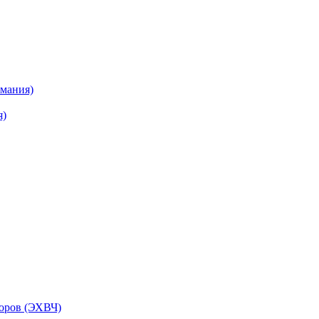
рмания)
я)
торов (ЭХВЧ)