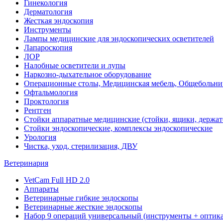
Гинекология
Дерматология
Жесткая эндоскопия
Инструменты
Лампы медицинские для эндоскопических осветителей
Лапароскопия
ЛОР
Налобные осветители и лупы
Наркозно-дыхательное оборудование
Операционные столы, Медицинская мебель, Общебольни
Офтальмология
Проктология
Рентген
Стойки аппаратные медицинские (стойки, ящики, держат
Стойки эндоскопические, комплексы эндоскопические
Урология
Чистка, уход, стерилизация, ДВУ
Ветеринария
VetCam Full HD 2.0
Аппараты
Ветеринарные гибкие эндоскопы
Ветеринарные жесткие эндоскопы
Набор 9 операций универсальный (инструменты + оптика 