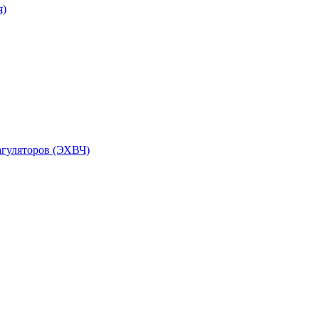
я)
агуляторов (ЭХВЧ)