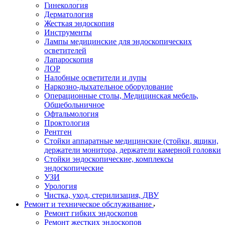
Гинекология
Дерматология
Жесткая эндоскопия
Инструменты
Лампы медицинские для эндоскопических
осветителей
Лапароскопия
ЛОР
Налобные осветители и лупы
Наркозно-дыхательное оборудование
Операционные столы, Медицинская мебель,
Общебольничное
Офтальмология
Проктология
Рентген
Стойки аппаратные медицинские (стойки, ящики,
держатели монитора, держатели камерной головки
Стойки эндоскопические, комплексы
эндоскопические
УЗИ
Урология
Чистка, уход, стерилизация, ДВУ
Ремонт и техническое обслуживание
Ремонт гибких эндоскопов
Ремонт жестких эндоскопов