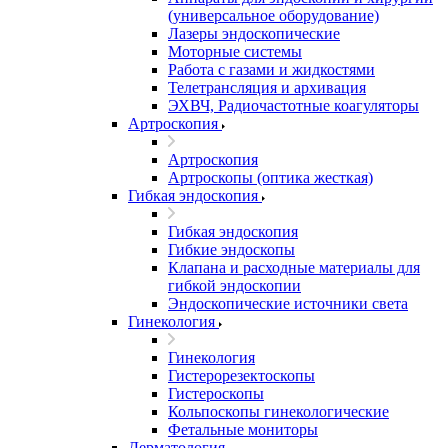
(универсальное оборудование)
Лазеры эндоскопические
Моторные системы
Работа с газами и жидкостями
Телетрансляция и архивация
ЭХВЧ, Радиочастотные коагуляторы
Артроскопия
Артроскопия
Артроскопы (оптика жесткая)
Гибкая эндоскопия
Гибкая эндоскопия
Гибкие эндоскопы
Клапана и расходные материалы для
гибкой эндоскопии
Эндоскопические источники света
Гинекология
Гинекология
Гистерорезектоскопы
Гистероскопы
Кольпоскопы гинекологические
Фетальные мониторы
Дерматология