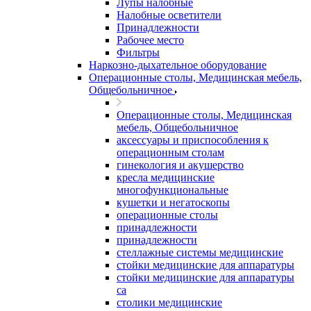
Лупы налобные
Налобные осветители
Принадлежности
Рабочее место
Фильтры
Наркозно-дыхательное оборудование
Операционные столы, Медицинская мебель,
Общебольничное
Операционные столы, Медицинская
мебель, Общебольничное
аксессуары и приспособления к
операционным столам
гинекология и акушерство
кресла медицинские
многофункциональные
кушетки и негатоскопы
операционные столы
принадлежности
принадлежности
стеллажные системы медицинские
стойки медицинские для аппаратуры
стойки медицинские для аппаратуры
са
столики медицинские