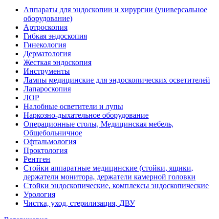
Аппараты для эндоскопии и хирургии (универсальное
оборудование)
Артроскопия
Гибкая эндоскопия
Гинекология
Дерматология
Жесткая эндоскопия
Инструменты
Лампы медицинские для эндоскопических осветителей
Лапароскопия
ЛОР
Налобные осветители и лупы
Наркозно-дыхательное оборудование
Операционные столы, Медицинская мебель,
Общебольничное
Офтальмология
Проктология
Рентген
Стойки аппаратные медицинские (стойки, ящики,
держатели монитора, держатели камерной головки
Стойки эндоскопические, комплексы эндоскопические
Урология
Чистка, уход, стерилизация, ДВУ