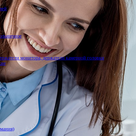
лей
ольничное
ержатели монитора, держатели камерной головки
кие
рмания)