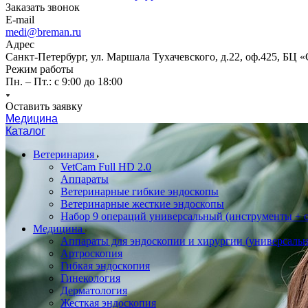
Заказать звонок
E-mail
medi@breman.ru
Адрес
Санкт-Петербург, ул. Маршала Тухачевского, д.22, оф.425, БЦ 
Режим работы
Пн. – Пт.: с 9:00 до 18:00
Оставить заявку
Медицина
Каталог
Ветеринария
VetCam Full HD 2.0
Аппараты
Ветеринарные гибкие эндоскопы
Ветеринарные жесткие эндоскопы
Набор 9 операций универсальный (инструменты + оп
Медицина
Аппараты для эндоскопии и хирургии (универсальн
Артроскопия
Гибкая эндоскопия
Гинекология
Дерматология
Жесткая эндоскопия