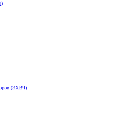
я)
торов (ЭХВЧ)