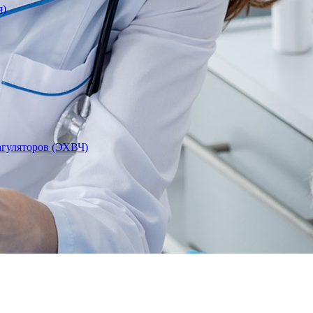
я)
агуляторов (ЭХВЧ)