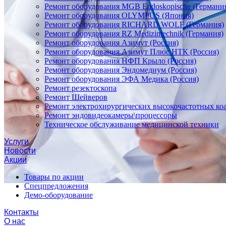
Ремонт оборудования MGB Endoskopische (Германи
Ремонт оборудования OLYMPUS (Япония)
Ремонт оборудования RICHARD WOLF (Германия)
Ремонт оборудования RZ Medizintechnik (Германия)
Ремонт оборудования Азимут (Россия)
Ремонт оборудования Азимут Плюс НТК (Россия)
Ремонт оборудования НФП Крыло (Россия)
Ремонт оборудования Эндомедиум (Россия)
Ремонт оборудования ЭФА Медика (Россия)
Ремонт резектоскопа
Ремонт Шейверов
Ремонт электрохирургических высокочастотных ко
Ремонт эндовидеокамеры\процессоры
Техническое обслуживание медицинской техники
Услуги
Новости
Акции
Товары по акции
Спецпредложения
Демо-оборудование
Контакты
О нас