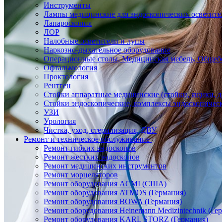
Инструменты
Лампы медицинские для эндоскопических осветите
Лапароскопия
ЛОР
Налобные осветители и лупы
Наркозно-дыхательное оборудование
Операционные столы, Медицинская мебель, Общеб
Офтальмология
Проктология
Рентген
Стойки аппаратные медицинские (стойки, ящики, д
Стойки эндоскопические, комплексы эндоскопичес
УЗИ
Урология
Чистка, уход, стерилизация, ДВУ
Ремонт и техническое обслуживание
Ремонт гибких эндоскопов
Ремонт жестких эндоскопов
Ремонт медицинских инструментов
Ремонт морцеляторов
Ремонт оборудования ACMI (США)
Ремонт оборудования ATMOS (Германия)
Ремонт оборудования BOWA (Германия)
Ремонт оборудования Heinemann Medizintechnik (Ге
Ремонт оборудования KARL STORZ (Германия)