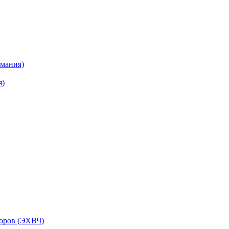
рмания)
я)
торов (ЭХВЧ)