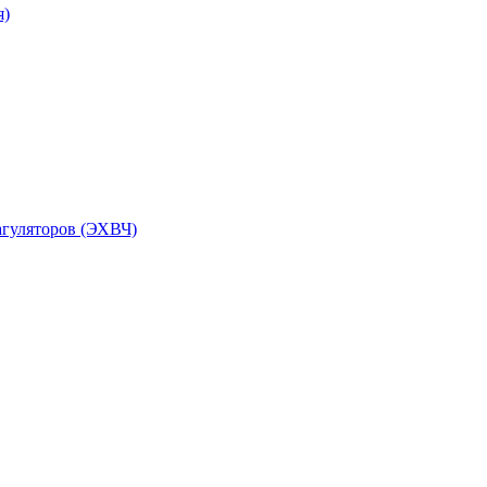
я)
агуляторов (ЭХВЧ)