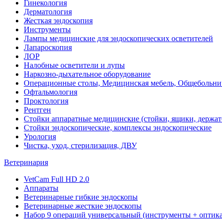
Гинекология
Дерматология
Жесткая эндоскопия
Инструменты
Лампы медицинские для эндоскопических осветителей
Лапароскопия
ЛОР
Налобные осветители и лупы
Наркозно-дыхательное оборудование
Операционные столы, Медицинская мебель, Общебольни
Офтальмология
Проктология
Рентген
Стойки аппаратные медицинские (стойки, ящики, держат
Стойки эндоскопические, комплексы эндоскопические
Урология
Чистка, уход, стерилизация, ДВУ
Ветеринария
VetCam Full HD 2.0
Аппараты
Ветеринарные гибкие эндоскопы
Ветеринарные жесткие эндоскопы
Набор 9 операций универсальный (инструменты + оптика 