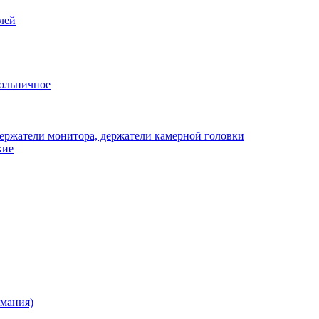
лей
ольничное
ержатели монитора, держатели камерной головки
кие
рмания)