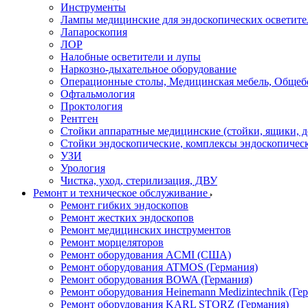
Инструменты
Лампы медицинские для эндоскопических осветите
Лапароскопия
ЛОР
Налобные осветители и лупы
Наркозно-дыхательное оборудование
Операционные столы, Медицинская мебель, Общеб
Офтальмология
Проктология
Рентген
Стойки аппаратные медицинские (стойки, ящики, д
Стойки эндоскопические, комплексы эндоскопичес
УЗИ
Урология
Чистка, уход, стерилизация, ДВУ
Ремонт и техническое обслуживание
Ремонт гибких эндоскопов
Ремонт жестких эндоскопов
Ремонт медицинских инструментов
Ремонт морцеляторов
Ремонт оборудования ACMI (США)
Ремонт оборудования ATMOS (Германия)
Ремонт оборудования BOWA (Германия)
Ремонт оборудования Heinemann Medizintechnik (Ге
Ремонт оборудования KARL STORZ (Германия)