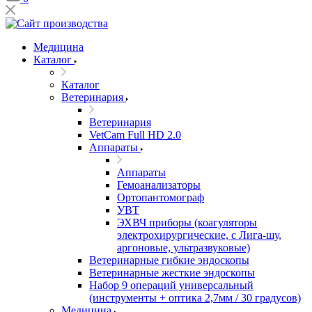
Медицина
Каталог
Каталог
Ветеринария
Ветеринария
VetCam Full HD 2.0
Аппараты
Аппараты
Гемоанализаторы
Ортопантомограф
УВТ
ЭХВЧ приборы (коагуляторы
электрохирургические, с Лига-шу,
аргоновые, ультразвуковые)
Ветеринарные гибкие эндоскопы
Ветеринарные жесткие эндоскопы
Набор 9 операций универсальный
(инструменты + оптика 2,7мм / 30 градусов)
Медицина