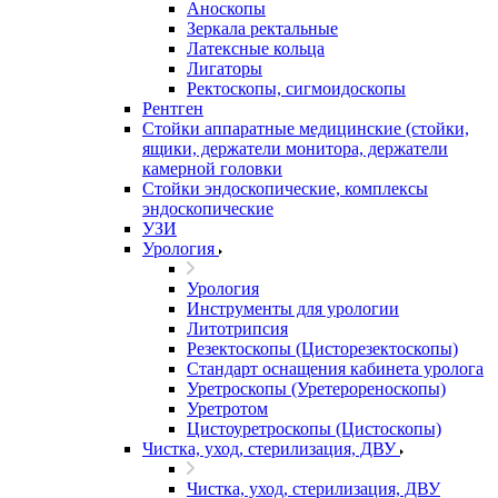
Аноскопы
Зеркала ректальные
Латексные кольца
Лигаторы
Ректоскопы, сигмоидоскопы
Рентген
Стойки аппаратные медицинские (стойки,
ящики, держатели монитора, держатели
камерной головки
Стойки эндоскопические, комплексы
эндоскопические
УЗИ
Урология
Урология
Инструменты для урологии
Литотрипсия
Резектоскопы (Цисторезектоскопы)
Стандарт оснащения кабинета уролога
Уретроскопы (Уретерореноскопы)
Уретротом
Цистоуретроскопы (Цистоскопы)
Чистка, уход, стерилизация, ДВУ
Чистка, уход, стерилизация, ДВУ