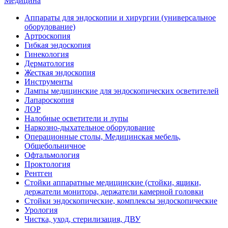
Медицина
Аппараты для эндоскопии и хирургии (универсальное
оборудование)
Артроскопия
Гибкая эндоскопия
Гинекология
Дерматология
Жесткая эндоскопия
Инструменты
Лампы медицинские для эндоскопических осветителей
Лапароскопия
ЛОР
Налобные осветители и лупы
Наркозно-дыхательное оборудование
Операционные столы, Медицинская мебель,
Общебольничное
Офтальмология
Проктология
Рентген
Стойки аппаратные медицинские (стойки, ящики,
держатели монитора, держатели камерной головки
Стойки эндоскопические, комплексы эндоскопические
Урология
Чистка, уход, стерилизация, ДВУ