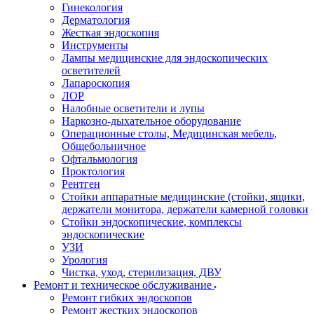
Гинекология
Дерматология
Жесткая эндоскопия
Инструменты
Лампы медицинские для эндоскопических
осветителей
Лапароскопия
ЛОР
Налобные осветители и лупы
Наркозно-дыхательное оборудование
Операционные столы, Медицинская мебель,
Общебольничное
Офтальмология
Проктология
Рентген
Стойки аппаратные медицинские (стойки, ящики,
держатели монитора, держатели камерной головки
Стойки эндоскопические, комплексы
эндоскопические
УЗИ
Урология
Чистка, уход, стерилизация, ДВУ
Ремонт и техническое обслуживание
Ремонт гибких эндоскопов
Ремонт жестких эндоскопов