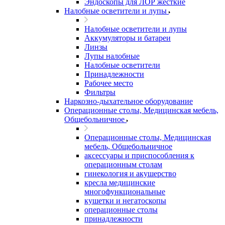
Эндоскопы для ЛОР жесткие
Налобные осветители и лупы
Налобные осветители и лупы
Аккумуляторы и батареи
Линзы
Лупы налобные
Налобные осветители
Принадлежности
Рабочее место
Фильтры
Наркозно-дыхательное оборудование
Операционные столы, Медицинская мебель,
Общебольничное
Операционные столы, Медицинская
мебель, Общебольничное
аксессуары и приспособления к
операционным столам
гинекология и акушерство
кресла медицинские
многофункциональные
кушетки и негатоскопы
операционные столы
принадлежности