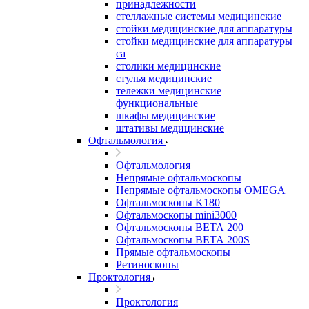
принадлежности
стеллажные системы медицинские
стойки медицинские для аппаратуры
стойки медицинские для аппаратуры
са
столики медицинские
стулья медицинские
тележки медицинские
функциональные
шкафы медицинские
штативы медицинские
Офтальмология
Офтальмология
Непрямые офтальмоскопы
Непрямые офтальмоскопы OMEGA
Офтальмоскопы K180
Офтальмоскопы mini3000
Офтальмоскопы ВЕТА 200
Офтальмоскопы ВЕТА 200S
Прямые офтальмоскопы
Ретиноскопы
Проктология
Проктология