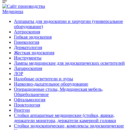
Медицина
Аппараты для эндоскопии и хирургии (универсальное
оборудование)
Артроскопия
Гибкая эндоскопия
Гинекология
Дерматология
Жесткая эндоскопия
Инструменты
Лампы медицинские для эндоскопических осветителей
Лапароскопия
ЛОР
Налобные осветители и лупы
Наркозно-дыхательное оборудование
Операционные столы, Медицинская мебель,
Общебольничное
Офтальмология
Проктология
Рентген
Стойки аппаратные медицинские (стойки, ящики,
держатели монитора, держатели камерной головки
Стойки эндоскопические, комплексы эндоскопические