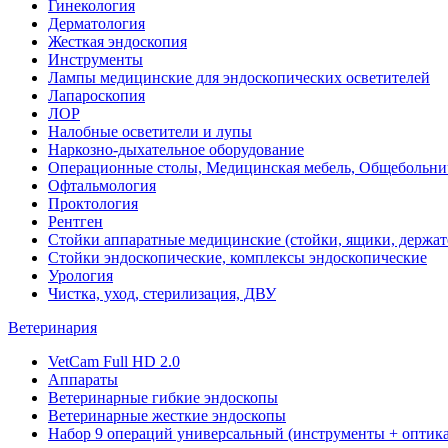
Гинекология
Дерматология
Жесткая эндоскопия
Инструменты
Лампы медицинские для эндоскопических осветителей
Лапароскопия
ЛОР
Налобные осветители и лупы
Наркозно-дыхательное оборудование
Операционные столы, Медицинская мебель, Общебольни
Офтальмология
Проктология
Рентген
Стойки аппаратные медицинские (стойки, ящики, держат
Стойки эндоскопические, комплексы эндоскопические
Урология
Чистка, уход, стерилизация, ДВУ
Ветеринария
VetCam Full HD 2.0
Аппараты
Ветеринарные гибкие эндоскопы
Ветеринарные жесткие эндоскопы
Набор 9 операций универсальный (инструменты + оптика 