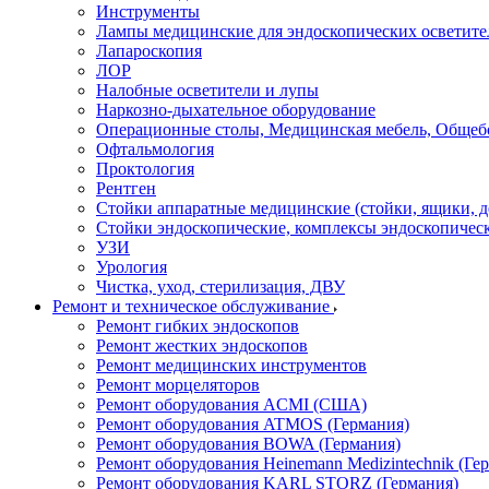
Инструменты
Лампы медицинские для эндоскопических осветите
Лапароскопия
ЛОР
Налобные осветители и лупы
Наркозно-дыхательное оборудование
Операционные столы, Медицинская мебель, Общеб
Офтальмология
Проктология
Рентген
Стойки аппаратные медицинские (стойки, ящики, д
Стойки эндоскопические, комплексы эндоскопичес
УЗИ
Урология
Чистка, уход, стерилизация, ДВУ
Ремонт и техническое обслуживание
Ремонт гибких эндоскопов
Ремонт жестких эндоскопов
Ремонт медицинских инструментов
Ремонт морцеляторов
Ремонт оборудования ACMI (США)
Ремонт оборудования ATMOS (Германия)
Ремонт оборудования BOWA (Германия)
Ремонт оборудования Heinemann Medizintechnik (Ге
Ремонт оборудования KARL STORZ (Германия)