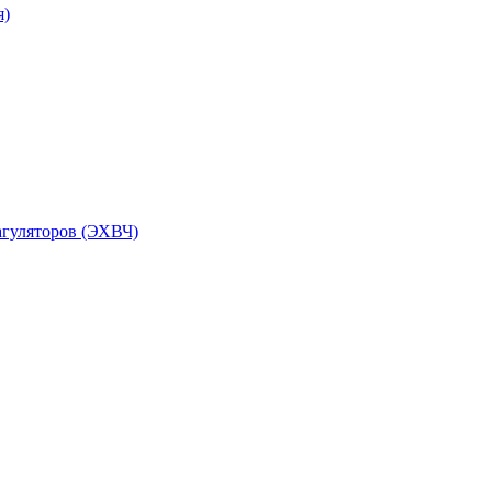
я)
агуляторов (ЭХВЧ)