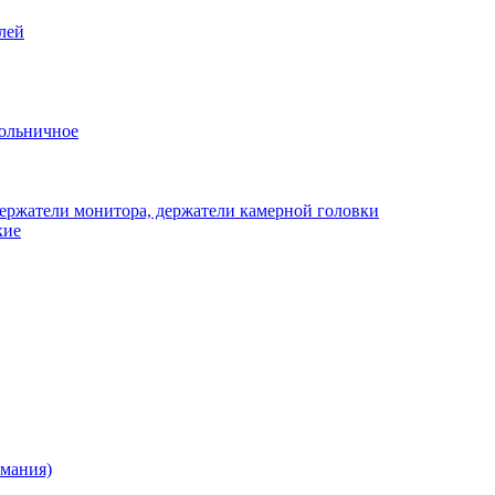
лей
ольничное
ержатели монитора, держатели камерной головки
кие
рмания)