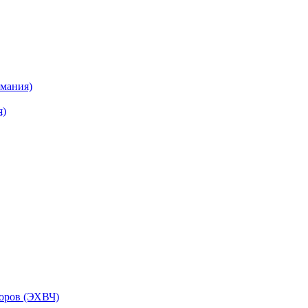
рмания)
я)
торов (ЭХВЧ)