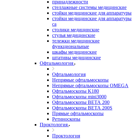
принадлежности
стеллажные системы медицинские
стойки медицинские для аппаратуры
стойки медицинские для аппаратуры
са
столики медицинские
стулья медицинские
тележки медицинские
функциональные
шкафы медицинские
штативы медицинские
Офтальмология
Офтальмология
Непрямые офтальмоскопы
Непрямые офтальмоскопы OMEGA
Офтальмоскопы K180
Офтальмоскопы mini3000
Офтальмоскопы ВЕТА 200
Офтальмоскопы ВЕТА 200S
Прямые офтальмоскопы
Ретиноскопы
Проктология
Проктология