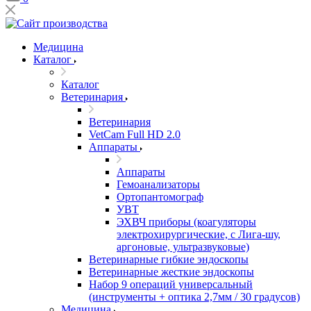
Медицина
Каталог
Каталог
Ветеринария
Ветеринария
VetCam Full HD 2.0
Аппараты
Аппараты
Гемоанализаторы
Ортопантомограф
УВТ
ЭХВЧ приборы (коагуляторы
электрохирургические, с Лига-шу,
аргоновые, ультразвуковые)
Ветеринарные гибкие эндоскопы
Ветеринарные жесткие эндоскопы
Набор 9 операций универсальный
(инструменты + оптика 2,7мм / 30 градусов)
Медицина