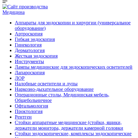
Медицина
Аппараты для эндоскопии и хирургии (универсальное
оборудование)
Артроскопия
Гибкая эндоскопия
Гинекология
Дерматология
Жесткая эндоскопия
Инструменты
Лампы медицинские для эндоскопических осветителей
Лапароскопия
ЛОР
Налобные осветители и лупы
Наркозно-дыхательное оборудование
Операционные столы, Медицинская мебель,
Общебольничное
Офтальмология
Проктология
Рентген
Стойки аппаратные медицинские (стойки, ящики,
держатели монитора, держатели камерной головки
Стойки эндоскопические, комплексы эндоскопические