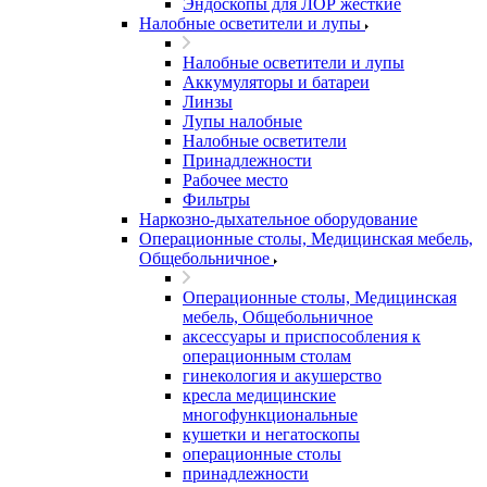
Эндоскопы для ЛОР жесткие
Налобные осветители и лупы
Налобные осветители и лупы
Аккумуляторы и батареи
Линзы
Лупы налобные
Налобные осветители
Принадлежности
Рабочее место
Фильтры
Наркозно-дыхательное оборудование
Операционные столы, Медицинская мебель,
Общебольничное
Операционные столы, Медицинская
мебель, Общебольничное
аксессуары и приспособления к
операционным столам
гинекология и акушерство
кресла медицинские
многофункциональные
кушетки и негатоскопы
операционные столы
принадлежности