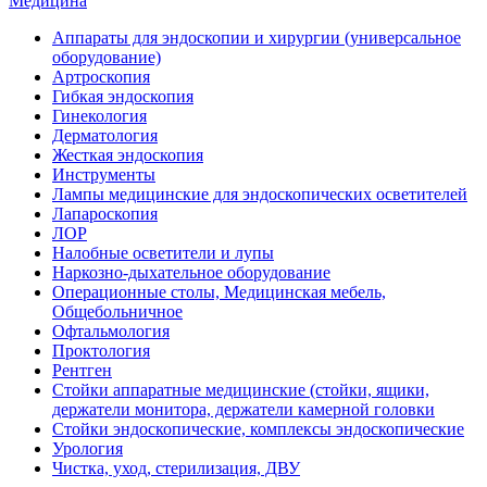
Медицина
Аппараты для эндоскопии и хирургии (универсальное
оборудование)
Артроскопия
Гибкая эндоскопия
Гинекология
Дерматология
Жесткая эндоскопия
Инструменты
Лампы медицинские для эндоскопических осветителей
Лапароскопия
ЛОР
Налобные осветители и лупы
Наркозно-дыхательное оборудование
Операционные столы, Медицинская мебель,
Общебольничное
Офтальмология
Проктология
Рентген
Стойки аппаратные медицинские (стойки, ящики,
держатели монитора, держатели камерной головки
Стойки эндоскопические, комплексы эндоскопические
Урология
Чистка, уход, стерилизация, ДВУ