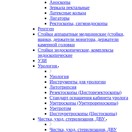
Аноскопы
Зеркала ректальные
Латексные кольца
Лигаторы
Ректоскопы, сигмоидоскопы
Рентген
Стойки аппаратные медицинские (стойки,
ящики, держатели монитора, держатели
камерной головки
Стойки эндоскопические, комплексы
эндоскопические
УЗИ
Урология
Урология
Инструменты для урологии
Литотрипсия
Резектоскопы (Цисторезектоскопы)
Стандарт оснащения кабинета уролога
Уретроскопы (Уретерореноскопы)
Уретротом
Цистоуретроскопы (Цистоскопы)
Чистка, уход, стерилизация, ДВУ
Чистка, уход, стерилизация, ДВУ