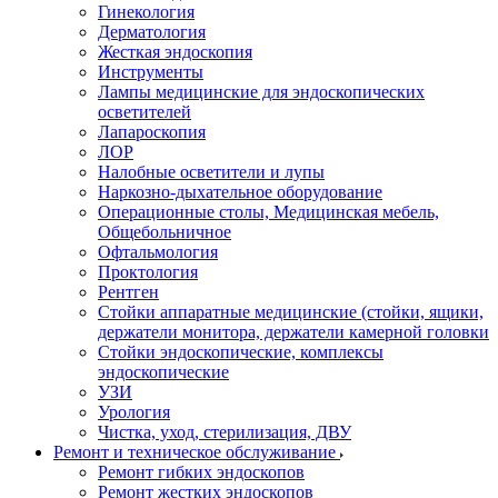
Гинекология
Дерматология
Жесткая эндоскопия
Инструменты
Лампы медицинские для эндоскопических
осветителей
Лапароскопия
ЛОР
Налобные осветители и лупы
Наркозно-дыхательное оборудование
Операционные столы, Медицинская мебель,
Общебольничное
Офтальмология
Проктология
Рентген
Стойки аппаратные медицинские (стойки, ящики,
держатели монитора, держатели камерной головки
Стойки эндоскопические, комплексы
эндоскопические
УЗИ
Урология
Чистка, уход, стерилизация, ДВУ
Ремонт и техническое обслуживание
Ремонт гибких эндоскопов
Ремонт жестких эндоскопов