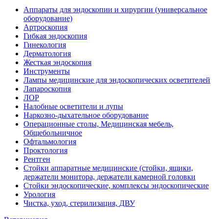
Аппараты для эндоскопии и хирургии (универсальное
оборудование)
Артроскопия
Гибкая эндоскопия
Гинекология
Дерматология
Жесткая эндоскопия
Инструменты
Лампы медицинские для эндоскопических осветителей
Лапароскопия
ЛОР
Налобные осветители и лупы
Наркозно-дыхательное оборудование
Операционные столы, Медицинская мебель,
Общебольничное
Офтальмология
Проктология
Рентген
Стойки аппаратные медицинские (стойки, ящики,
держатели монитора, держатели камерной головки
Стойки эндоскопические, комплексы эндоскопические
Урология
Чистка, уход, стерилизация, ДВУ