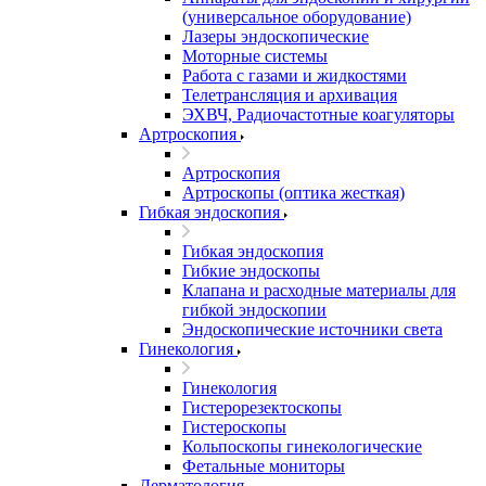
(универсальное оборудование)
Лазеры эндоскопические
Моторные системы
Работа с газами и жидкостями
Телетрансляция и архивация
ЭХВЧ, Радиочастотные коагуляторы
Артроскопия
Артроскопия
Артроскопы (оптика жесткая)
Гибкая эндоскопия
Гибкая эндоскопия
Гибкие эндоскопы
Клапана и расходные материалы для
гибкой эндоскопии
Эндоскопические источники света
Гинекология
Гинекология
Гистерорезектоскопы
Гистероскопы
Кольпоскопы гинекологические
Фетальные мониторы
Дерматология