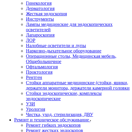
Гинекология
Дерматология
Жесткая эндоскопия
Инструменты
Лампы медицинские для эндоскопических
осветителей
Лапароскопия
ЛОР
Налобные осветители и лупы
Наркозно-дыхательное оборудование
Операционные столы, Медицинская мебель,
Общебольничное
Офтальмология
Проктология
Рентген
Стойки аппаратные медицинские (стойки, ящики,
держатели монитора, держатели камерной головки
Стойки эндоскопические, комплексы
эндоскопические
УЗИ
Урология
Чистка, уход, стерилизация, ДВУ
Ремонт и техническое обслуживание
Ремонт гибких эндоскопов
Ремонт жестких эндоскопов