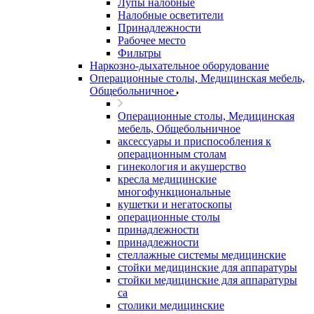
Лупы налобные
Налобные осветители
Принадлежности
Рабочее место
Фильтры
Наркозно-дыхательное оборудование
Операционные столы, Медицинская мебель,
Общебольничное
Операционные столы, Медицинская
мебель, Общебольничное
аксессуары и приспособления к
операционным столам
гинекология и акушерство
кресла медицинские
многофункциональные
кушетки и негатоскопы
операционные столы
принадлежности
принадлежности
стеллажные системы медицинские
стойки медицинские для аппаратуры
стойки медицинские для аппаратуры
са
столики медицинские