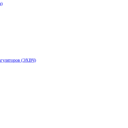
я)
агуляторов (ЭХВЧ)