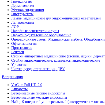
Гинекология
Дерматология
Жесткая эндоскопия
Инструменты
Лампы медицинские для эндоскопических осветителей
Лапароскопия
ЛОР
Налобные осветители и лупы
Наркозно-дыхательное оборудование
Операционные столы, Медицинская мебель, Общебольни
Офтальмология
Проктология
Рентген
Стойки аппаратные медицинские (стойки, ящики, держат
Стойки эндоскопические, комплексы эндоскопические
Урология
Чистка, уход, стерилизация, ДВУ
Ветеринария
VetCam Full HD 2.0
Аппараты
Ветеринарные гибкие эндоскопы
Ветеринарные жесткие эндоскопы
Набор 9 операций универсальный (инструменты + оптика 