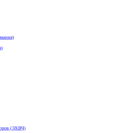
рмания)
я)
торов (ЭХВЧ)