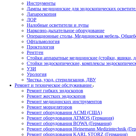
Инструменты
Лампы медицинские для эндоскопических осветите
Лапароскопия
ЛОР
Налобные осветители и лупы
Наркозно-дыхательное оборудование
Операционные столы, Медицинская мебель, Общеб
Офтальмология
Проктология
Рентген
Стойки аппаратные медицинские (стойки, ящики, д
Стойки эндоскопические, комплексы эндоскопичес
УЗИ
Урология
Чистка, уход, стерилизация, ДВУ
Ремонт и техническое обслуживание
Ремонт гибких эндоскопов
Ремонт жестких эндоскопов
Ремонт медицинских инструментов
Ремонт морцеляторов
Ремонт оборудования ACMI (США)
Ремонт оборудования ATMOS (Германия)
Ремонт оборудования BOWA (Германия)
Ремонт оборудования Heinemann Medizintechnik (Ге
Ремонт оборудования KARL STORZ (Германия)