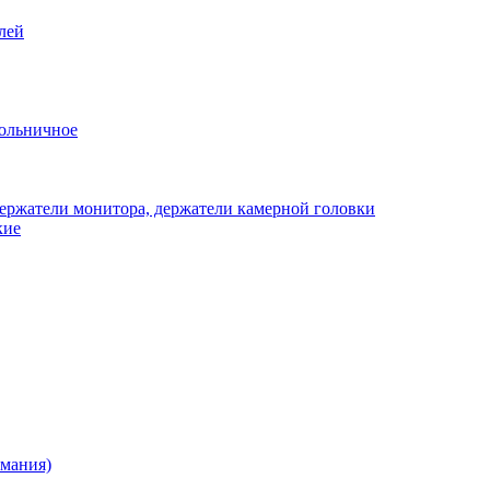
лей
ольничное
ержатели монитора, держатели камерной головки
кие
рмания)