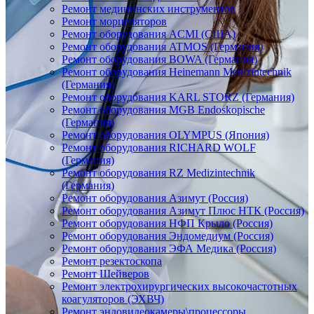
Ремонт медицинских инструментов
Ремонт морцеляторов
Ремонт оборудования ACMI (США)
Ремонт оборудования ATMOS (Германия)
Ремонт оборудования BOWA (Германия)
Ремонт оборудования Heinemann Medizintechnik
(Германия)
Ремонт оборудования KARL STORZ (Германия)
Ремонт оборудования MGB Endoskopische
(Германия)
Ремонт оборудования OLYMPUS (Япония)
Ремонт оборудования RICHARD WOLF
(Германия)
Ремонт оборудования RZ Medizintechnik
(Германия)
Ремонт оборудования Азимут (Россия)
Ремонт оборудования Азимут Плюс НТК (Россия)
Ремонт оборудования НФП Крыло (Россия)
Ремонт оборудования Эндомедиум (Россия)
Ремонт оборудования ЭФА Медика (Россия)
Ремонт резектоскопа
Ремонт Шейверов
Ремонт электрохирургических высокочастотных
коагуляторов (ЭХВЧ)
Ремонт эндовидеокамеры\процессоры