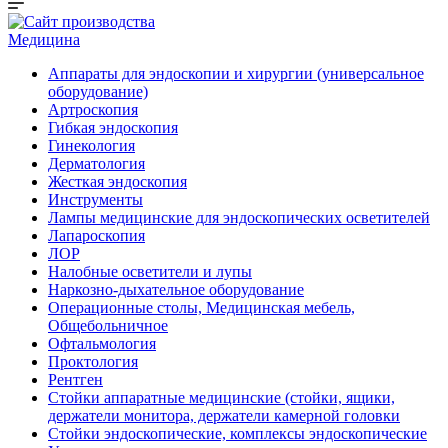
Медицина
Аппараты для эндоскопии и хирургии (универсальное
оборудование)
Артроскопия
Гибкая эндоскопия
Гинекология
Дерматология
Жесткая эндоскопия
Инструменты
Лампы медицинские для эндоскопических осветителей
Лапароскопия
ЛОР
Налобные осветители и лупы
Наркозно-дыхательное оборудование
Операционные столы, Медицинская мебель,
Общебольничное
Офтальмология
Проктология
Рентген
Стойки аппаратные медицинские (стойки, ящики,
держатели монитора, держатели камерной головки
Стойки эндоскопические, комплексы эндоскопические