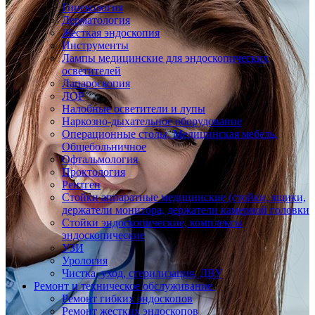
Гинекология
Дерматология
Жесткая эндоскопия
Инструменты
Лампы медицинские для эндоскопических
осветителей
Лапароскопия
ЛОР
Налобные осветители и лупы
Наркозно-дыхательное оборудование
Операционные столы, Медицинская мебель,
Общебольничное
Офтальмология
Проктология
Рентген
Стойки аппаратные медицинские (стойки, ящики,
держатели монитора, держатели камерной головки
Стойки эндоскопические, комплексы
эндоскопические
УЗИ
Урология
Чистка, уход, стерилизация, ДВУ
Ремонт и техническое обслуживание
Ремонт гибких эндоскопов
Ремонт жестких эндоскопов