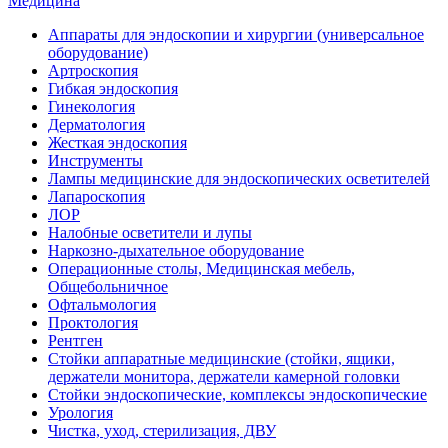
Медицина
Аппараты для эндоскопии и хирургии (универсальное
оборудование)
Артроскопия
Гибкая эндоскопия
Гинекология
Дерматология
Жесткая эндоскопия
Инструменты
Лампы медицинские для эндоскопических осветителей
Лапароскопия
ЛОР
Налобные осветители и лупы
Наркозно-дыхательное оборудование
Операционные столы, Медицинская мебель,
Общебольничное
Офтальмология
Проктология
Рентген
Стойки аппаратные медицинские (стойки, ящики,
держатели монитора, держатели камерной головки
Стойки эндоскопические, комплексы эндоскопические
Урология
Чистка, уход, стерилизация, ДВУ