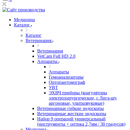
Медицина
Каталог
Каталог
Ветеринария
Ветеринария
VetCam Full HD 2.0
Аппараты
Аппараты
Гемоанализаторы
Ортопантомограф
УВТ
ЭХВЧ приборы (коагуляторы
электрохирургические, с Лига-шу,
аргоновые, ультразвуковые)
Ветеринарные гибкие эндоскопы
Ветеринарные жесткие эндоскопы
Набор 9 операций универсальный
(инструменты + оптика 2,7мм / 30 градусов)
Медицина