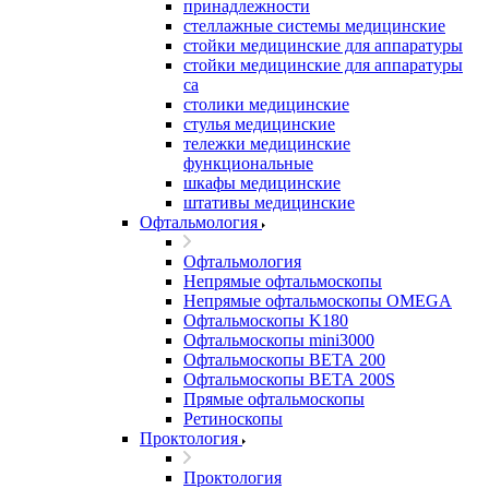
принадлежности
стеллажные системы медицинские
стойки медицинские для аппаратуры
стойки медицинские для аппаратуры
са
столики медицинские
стулья медицинские
тележки медицинские
функциональные
шкафы медицинские
штативы медицинские
Офтальмология
Офтальмология
Непрямые офтальмоскопы
Непрямые офтальмоскопы OMEGA
Офтальмоскопы K180
Офтальмоскопы mini3000
Офтальмоскопы ВЕТА 200
Офтальмоскопы ВЕТА 200S
Прямые офтальмоскопы
Ретиноскопы
Проктология
Проктология