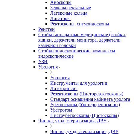
Аноскопы
Зеркала ректальные
Латексные кольца
Лигаторы
Ректоскопы, сигмоидоскопы
Рентген
Стойки аппаратные медицинские (стойки,
ящики, держатели монитора, держатели
камерной головки
Стойки эндоскопические, комплексы
эндоскопические
УЗИ
Урология
Урология
Инструменты для урологии
Литотрипсия
Резектоскопы (Цисторезектоскопы)
Стандарт оснащения кабинета уролога
Уретроскопы (Уретерореноскопы)
Уретротом
Цистоуретроскопы (Цистоскопы)
Чистка, уход, стерилизация, ДВУ
Чистка, уход, стерилизация, ДВУ