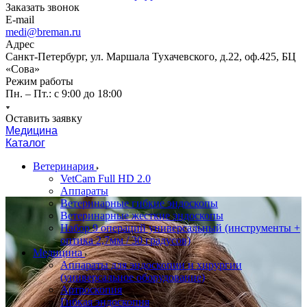
Заказать звонок
E-mail
medi@breman.ru
Адрес
Санкт-Петербург, ул. Маршала Тухачевского, д.22, оф.425, БЦ
«Сова»
Режим работы
Пн. – Пт.: с 9:00 до 18:00
Оставить заявку
Медицина
Каталог
Ветеринария
VetCam Full HD 2.0
Аппараты
Ветеринарные гибкие эндоскопы
Ветеринарные жесткие эндоскопы
Набор 9 операций универсальный (инструменты +
оптика 2,7мм / 30 градусов)
Медицина
Аппараты для эндоскопии и хирургии
(универсальное оборудование)
Артроскопия
Гибкая эндоскопия