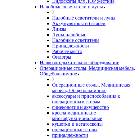
Эндоскопы для ЛОР жесткие
Налобные осветители и лупы
Налобные осветители и лупы
Аккумуляторы и батареи
Линзы
Лупы налобные
Налобные осветители
Принадлежности
Рабочее место
Фильтры
Наркозно-дыхательное оборудование
Операционные столы, Медицинская мебель,
Общебольничное
Операционные столы, Медицинская
мебель, Общебольничное
аксессуары и приспособления к
операционным столам
гинекология и акушерство
кресла медицинские
многофункциональные
кушетки и негатоскопы
операционные столы
принадлежности