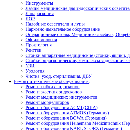
Инструменты
Лампы медицинские для эндоскопических осветите
Лапароскопия
ЛОР
Налобные осветители и лупы
Наркозно-дыхательное оборудование
Операционные столы, Медицинская мебель, Общеб
Офтальмология
Проктология
Рентген
Стойки аппаратные медицинские (стойки, ящики, д
Стойки эндоскопические, комплексы эндоскопичес
УЗИ
Урология
Чистка, уход, стерилизация, ДВУ
Ремонт и техническое обслуживание
Ремонт гибких эндоскопов
Ремонт жестких эндоскопов
Ремонт медицинских инструментов
Ремонт морцеляторов
Ремонт оборудования ACMI (США)
Ремонт оборудования ATMOS (Германия)
Ремонт оборудования BOWA (Германия)
Ремонт оборудования Heinemann Medizintechnik (Ге
Ремонт оборудования KARL STORZ (Германия)