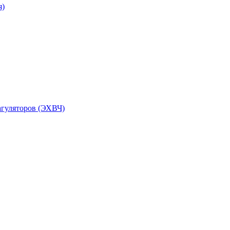
я)
агуляторов (ЭХВЧ)