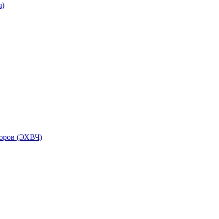
я)
торов (ЭХВЧ)