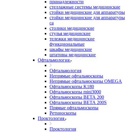
принадлежности
стеллажные системы медицинские
стойки медицинские для аппаратуры
стойки медицинские для аппаратуры
са
столики медицинские
стулья медицинские
тележки медицинские
функциональные
шкафы медицинские
штативы медицинские
Офтальмология
Офтальмология
Непрямые офтальмоскопы
Непрямые офтальмоскопы OMEGA
Офтальмоскопы K180
Офтальмоскопы mini3000
Офтальмоскопы ВЕТА 200
Офтальмоскопы ВЕТА 200S
Прямые офтальмоскопы
Ретиноскопы
Проктология
Проктология