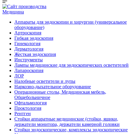
Медицина
Аппараты для эндоскопии и хирургии (универсальное
оборудование)
Артроскопия
Гибкая эндоскопия
Гинекология
Дерматология
Жесткая эндоскопия
Инструменты
Лампы медицинские для эндоскопических осветителей
Лапароскопия
ЛОР
Налобные осветители и лупы
Наркозно-дыхательное оборудование
Операционные столы, Медицинская мебель,
Общебольничное
Офтальмология
Проктология
Рентген
Стойки аппаратные медицинские (стойки, ящики,
держатели монитора, держатели камерной головки
Стойки эндоскопические, комплексы эндоскопические