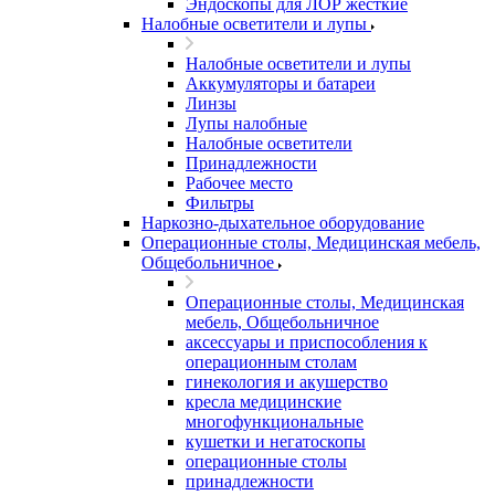
Эндоскопы для ЛОР жесткие
Налобные осветители и лупы
Налобные осветители и лупы
Аккумуляторы и батареи
Линзы
Лупы налобные
Налобные осветители
Принадлежности
Рабочее место
Фильтры
Наркозно-дыхательное оборудование
Операционные столы, Медицинская мебель,
Общебольничное
Операционные столы, Медицинская
мебель, Общебольничное
аксессуары и приспособления к
операционным столам
гинекология и акушерство
кресла медицинские
многофункциональные
кушетки и негатоскопы
операционные столы
принадлежности