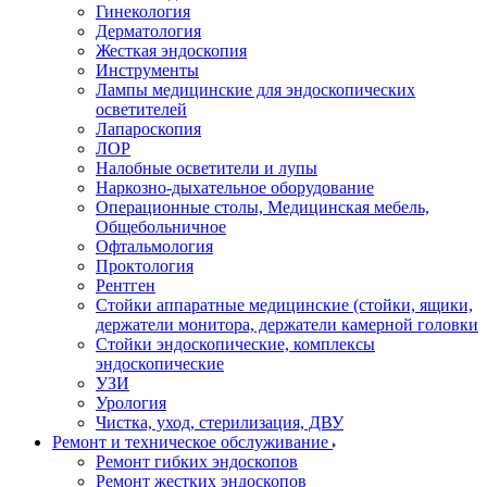
Гинекология
Дерматология
Жесткая эндоскопия
Инструменты
Лампы медицинские для эндоскопических
осветителей
Лапароскопия
ЛОР
Налобные осветители и лупы
Наркозно-дыхательное оборудование
Операционные столы, Медицинская мебель,
Общебольничное
Офтальмология
Проктология
Рентген
Стойки аппаратные медицинские (стойки, ящики,
держатели монитора, держатели камерной головки
Стойки эндоскопические, комплексы
эндоскопические
УЗИ
Урология
Чистка, уход, стерилизация, ДВУ
Ремонт и техническое обслуживание
Ремонт гибких эндоскопов
Ремонт жестких эндоскопов