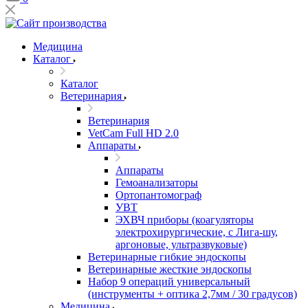
Медицина
Каталог
Каталог
Ветеринария
Ветеринария
VetCam Full HD 2.0
Аппараты
Аппараты
Гемоанализаторы
Ортопантомограф
УВТ
ЭХВЧ приборы (коагуляторы
электрохирургические, с Лига-шу,
аргоновые, ультразвуковые)
Ветеринарные гибкие эндоскопы
Ветеринарные жесткие эндоскопы
Набор 9 операций универсальный
(инструменты + оптика 2,7мм / 30 градусов)
Медицина