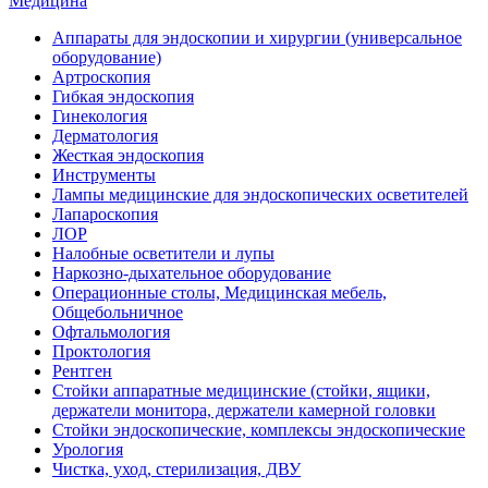
Медицина
Аппараты для эндоскопии и хирургии (универсальное
оборудование)
Артроскопия
Гибкая эндоскопия
Гинекология
Дерматология
Жесткая эндоскопия
Инструменты
Лампы медицинские для эндоскопических осветителей
Лапароскопия
ЛОР
Налобные осветители и лупы
Наркозно-дыхательное оборудование
Операционные столы, Медицинская мебель,
Общебольничное
Офтальмология
Проктология
Рентген
Стойки аппаратные медицинские (стойки, ящики,
держатели монитора, держатели камерной головки
Стойки эндоскопические, комплексы эндоскопические
Урология
Чистка, уход, стерилизация, ДВУ