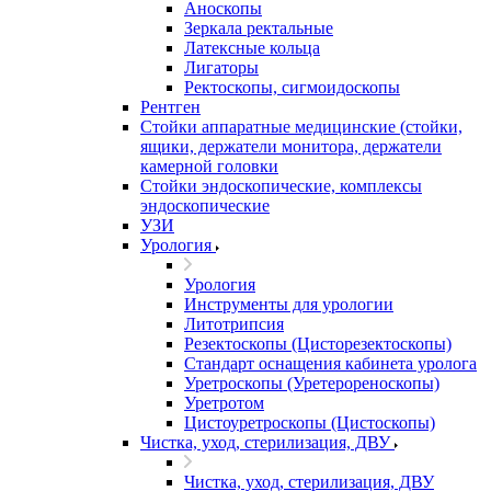
Аноскопы
Зеркала ректальные
Латексные кольца
Лигаторы
Ректоскопы, сигмоидоскопы
Рентген
Стойки аппаратные медицинские (стойки,
ящики, держатели монитора, держатели
камерной головки
Стойки эндоскопические, комплексы
эндоскопические
УЗИ
Урология
Урология
Инструменты для урологии
Литотрипсия
Резектоскопы (Цисторезектоскопы)
Стандарт оснащения кабинета уролога
Уретроскопы (Уретерореноскопы)
Уретротом
Цистоуретроскопы (Цистоскопы)
Чистка, уход, стерилизация, ДВУ
Чистка, уход, стерилизация, ДВУ