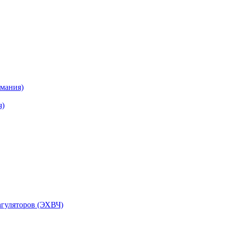
рмания)
я)
агуляторов (ЭХВЧ)