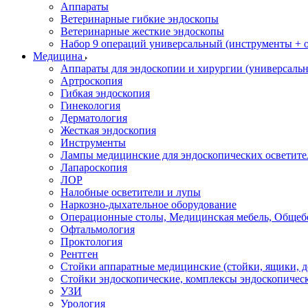
Аппараты
Ветеринарные гибкие эндоскопы
Ветеринарные жесткие эндоскопы
Набор 9 операций универсальный (инструменты + оп
Медицина
Аппараты для эндоскопии и хирургии (универсальн
Артроскопия
Гибкая эндоскопия
Гинекология
Дерматология
Жесткая эндоскопия
Инструменты
Лампы медицинские для эндоскопических осветите
Лапароскопия
ЛОР
Налобные осветители и лупы
Наркозно-дыхательное оборудование
Операционные столы, Медицинская мебель, Общеб
Офтальмология
Проктология
Рентген
Стойки аппаратные медицинские (стойки, ящики, д
Стойки эндоскопические, комплексы эндоскопичес
УЗИ
Урология