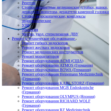
Рентген
Стойки аппаратные медицинские (стойки, ящики,
держатели монитора, держатели камерной головки
Стойки эндоскопические, комплексы
эндоскопические
УЗИ
Урология
Чистка, уход, стерилизация, ДВУ
Ремонт и техническое обслуживание
Ремонт гибких эндоскопов
Ремонт жестких эндоскопов
Ремонт медицинских инструментов
Ремонт морцеляторов
Ремонт оборудования ACMI (США)
Ремонт оборудования ATMOS (Германия)
Ремонт оборудования BOWA (Германия)
Ремонт оборудования Heinemann Medizintechnik
(Германия)
Ремонт оборудования KARL STORZ (Германия)
Ремонт оборудования MGB Endoskopische
(Германия)
Ремонт оборудования OLYMPUS (Япония)
Ремонт оборудования RICHARD WOLF
(Германия)
Ремонт оборудования RZ Medizintechnik