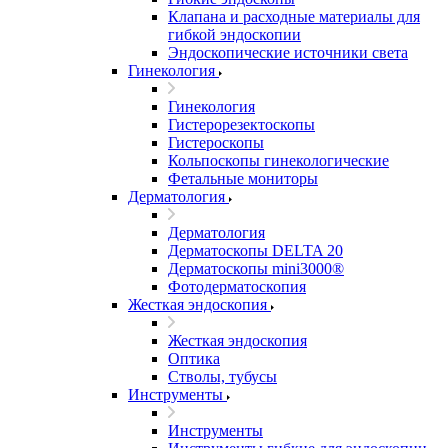
Клапана и расходные материалы для
гибкой эндоскопии
Эндоскопические источники света
Гинекология
Гинекология
Гистерорезектоскопы
Гистероскопы
Кольпоскопы гинекологические
Фетальные мониторы
Дерматология
Дерматология
Дерматоскопы DELTA 20
Дерматоскопы mini3000®
Фотодерматоскопия
Жесткая эндоскопия
Жесткая эндоскопия
Оптика
Стволы, тубусы
Инструменты
Инструменты