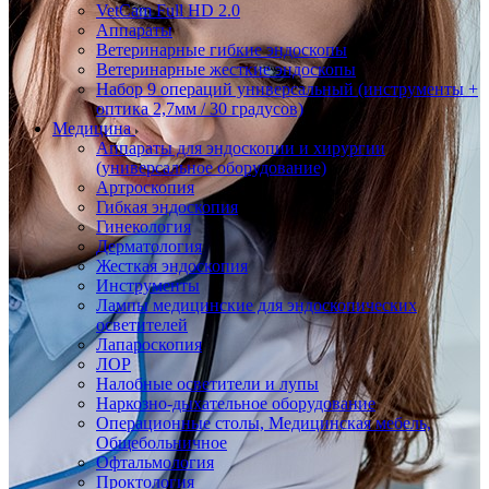
VetCam Full HD 2.0
Аппараты
Ветеринарные гибкие эндоскопы
Ветеринарные жесткие эндоскопы
Набор 9 операций универсальный (инструменты +
оптика 2,7мм / 30 градусов)
Медицина
Аппараты для эндоскопии и хирургии
(универсальное оборудование)
Артроскопия
Гибкая эндоскопия
Гинекология
Дерматология
Жесткая эндоскопия
Инструменты
Лампы медицинские для эндоскопических
осветителей
Лапароскопия
ЛОР
Налобные осветители и лупы
Наркозно-дыхательное оборудование
Операционные столы, Медицинская мебель,
Общебольничное
Офтальмология
Проктология