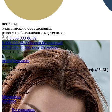
поставка
медицинского оборудования,
ремонт и обслуживание медтехники
8-800-333-06-39
8-800-333-06-39
Звонок бесплатный
8-812-336-54-66
Санкт-Петербург
Заказать звонок
E-mail
medi@breman.ru
Адрес
Санкт-Петербург, ул. Маршала Тухачевского, д.22, оф.425, БЦ
«Сова»
Режим работы
Пн. – Пт.: с 9:00 до 18:00
Оставить заявку
Медицина
Каталог
Ветеринария