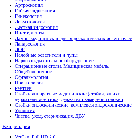
Артроскопия
Гибкая эндоскопия
Гинекология
Дерматология
Жесткая эндоскопия
Инструменты
Лампы медицинские для эндоскопических осветителей
Лапароскопия
ЛОР
Налобные осветители и лупы
Наркозно-дыхательное оборудование
Операционные столы, Медицинская мебель,
Общебольничное
Офтальмология
Проктология
Рентген
Стойки аппаратные медицинские (стойки, ящики,
держатели монитора, держатели камерной головки
Стойки эндоскопические, комплексы эндоскопические
Урология
Чистка, уход, стерилизация, ДВУ
Ветеринария
VetCam Full HD 2.0