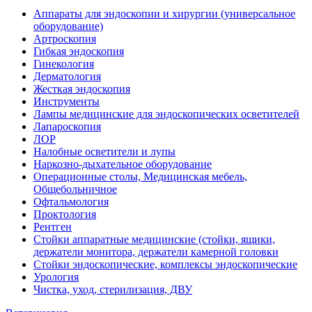
Аппараты для эндоскопии и хирургии (универсальное
оборудование)
Артроскопия
Гибкая эндоскопия
Гинекология
Дерматология
Жесткая эндоскопия
Инструменты
Лампы медицинские для эндоскопических осветителей
Лапароскопия
ЛОР
Налобные осветители и лупы
Наркозно-дыхательное оборудование
Операционные столы, Медицинская мебель,
Общебольничное
Офтальмология
Проктология
Рентген
Стойки аппаратные медицинские (стойки, ящики,
держатели монитора, держатели камерной головки
Стойки эндоскопические, комплексы эндоскопические
Урология
Чистка, уход, стерилизация, ДВУ