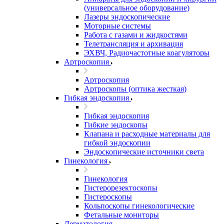
(универсальное оборудование)
Лазеры эндоскопические
Моторные системы
Работа с газами и жидкостями
Телетрансляция и архивация
ЭХВЧ, Радиочастотные коагуляторы
Артроскопия
Артроскопия
Артроскопы (оптика жесткая)
Гибкая эндоскопия
Гибкая эндоскопия
Гибкие эндоскопы
Клапана и расходные материалы для
гибкой эндоскопии
Эндоскопические источники света
Гинекология
Гинекология
Гистерорезектоскопы
Гистероскопы
Кольпоскопы гинекологические
Фетальные мониторы
Дерматология