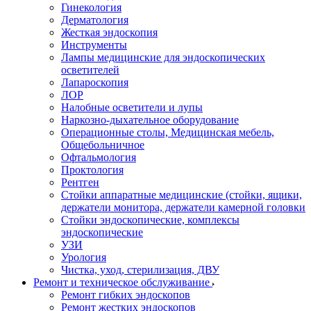
Гинекология
Дерматология
Жесткая эндоскопия
Инструменты
Лампы медицинские для эндоскопических
осветителей
Лапароскопия
ЛОР
Налобные осветители и лупы
Наркозно-дыхательное оборудование
Операционные столы, Медицинская мебель,
Общебольничное
Офтальмология
Проктология
Рентген
Стойки аппаратные медицинские (стойки, ящики,
держатели монитора, держатели камерной головки
Стойки эндоскопические, комплексы
эндоскопические
УЗИ
Урология
Чистка, уход, стерилизация, ДВУ
Ремонт и техническое обслуживание
Ремонт гибких эндоскопов
Ремонт жестких эндоскопов