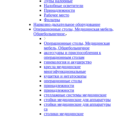
Лупы налобные
Налобные осветители
Принадлежности
Рабочее место
Фильтры
Наркозно-дыхательное оборудование
Операционные столы, Медицинская мебель,
Общебольничное
Операционные столы, Медицинская
мебель, Общебольничное
аксессуары и приспособления к
операционным столам
гинекология и акушерство
кресла медицинские
многофункциональные
кушетки и негатоскопы
операционные столы
принадлежности
принадлежности
стеллажные системы медицинские
стойки медицинские для аппаратуры
стойки медицинские для аппаратуры
са
столики медицинские