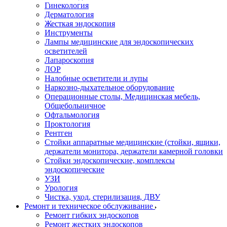
Гинекология
Дерматология
Жесткая эндоскопия
Инструменты
Лампы медицинские для эндоскопических
осветителей
Лапароскопия
ЛОР
Налобные осветители и лупы
Наркозно-дыхательное оборудование
Операционные столы, Медицинская мебель,
Общебольничное
Офтальмология
Проктология
Рентген
Стойки аппаратные медицинские (стойки, ящики,
держатели монитора, держатели камерной головки
Стойки эндоскопические, комплексы
эндоскопические
УЗИ
Урология
Чистка, уход, стерилизация, ДВУ
Ремонт и техническое обслуживание
Ремонт гибких эндоскопов
Ремонт жестких эндоскопов