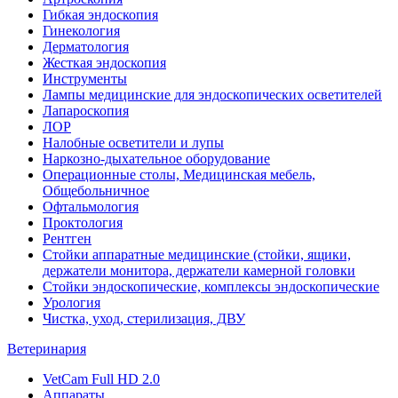
Гибкая эндоскопия
Гинекология
Дерматология
Жесткая эндоскопия
Инструменты
Лампы медицинские для эндоскопических осветителей
Лапароскопия
ЛОР
Налобные осветители и лупы
Наркозно-дыхательное оборудование
Операционные столы, Медицинская мебель,
Общебольничное
Офтальмология
Проктология
Рентген
Стойки аппаратные медицинские (стойки, ящики,
держатели монитора, держатели камерной головки
Стойки эндоскопические, комплексы эндоскопические
Урология
Чистка, уход, стерилизация, ДВУ
Ветеринария
VetCam Full HD 2.0
Аппараты