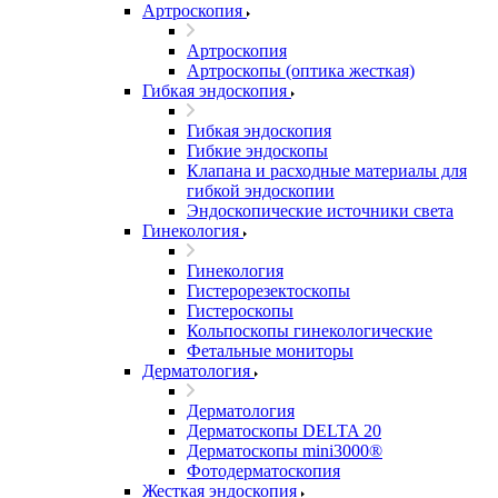
Артроскопия
Артроскопия
Артроскопы (оптика жесткая)
Гибкая эндоскопия
Гибкая эндоскопия
Гибкие эндоскопы
Клапана и расходные материалы для
гибкой эндоскопии
Эндоскопические источники света
Гинекология
Гинекология
Гистерорезектоскопы
Гистероскопы
Кольпоскопы гинекологические
Фетальные мониторы
Дерматология
Дерматология
Дерматоскопы DELTA 20
Дерматоскопы mini3000®
Фотодерматоскопия
Жесткая эндоскопия