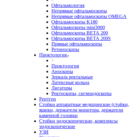
Офтальмология
Непрямые офтальмоскопы
Непрямые офтальмоскопы OMEGA
Офтальмоскопы K180
Офтальмоскопы mini3000
Офтальмоскопы ВЕТА 200
Офтальмоскопы ВЕТА 200S
Прямые офтальмоскопы
Ретиноскопы
Проктология
Проктология
Аноскопы
Зеркала ректальные
Латексные кольца
Лигаторы
Ректоскопы, сигмоидоскопы
Рентген
Стойки аппаратные медицинские (стойки,
ящики, держатели монитора, держатели
камерной головки
Стойки эндоскопические, комплексы
эндоскопические
УЗИ