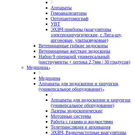
Аппараты
Гемоанализаторы
Ортопантомограф
УВТ
ЭХВЧ приборы (коагуляторы
электрохирургические, с Лига-шу,
аргоновые, ультразвуковые)
Ветеринарные гибкие эндоскопы
Ветеринарные жесткие эндоскопы
Набор 9 операций универсальный
(инструменты + оптика 2,7мм / 30 градусов)
Медицина
Медицина
Аппараты для эндоскопии и хирургии
(универсальное оборудование)
Аппараты для эндоскопии и хирургии
(универсальное оборудование)
Лазеры эндоскопические
Моторные системы
Работа с газами и жидкостями
Телетрансляция и архивация
ЭХВЧ, Радиочастотные коагуляторы