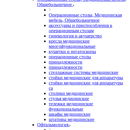
Общебольничное
Операционные столы, Медицинская
мебель, Общебольничное
аксессуары и приспособления к
операционным столам
гинекология и акушерство
кресла медицинские
многофункциональные
кушетки и негатоскопы
операционные столы
принадлежности
принадлежности
стеллажные системы медицинские
стойки медицинские для аппаратуры
стойки медицинские для аппаратуры
са
столики медицинские
стулья медицинские
тележки медицинские
функциональные
шкафы медицинские
штативы медицинские
Офтальмология