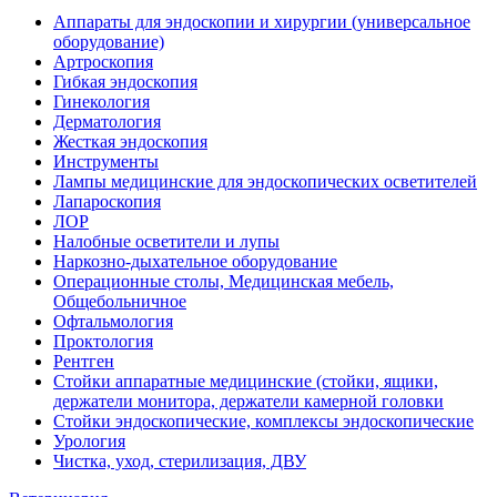
Аппараты для эндоскопии и хирургии (универсальное
оборудование)
Артроскопия
Гибкая эндоскопия
Гинекология
Дерматология
Жесткая эндоскопия
Инструменты
Лампы медицинские для эндоскопических осветителей
Лапароскопия
ЛОР
Налобные осветители и лупы
Наркозно-дыхательное оборудование
Операционные столы, Медицинская мебель,
Общебольничное
Офтальмология
Проктология
Рентген
Стойки аппаратные медицинские (стойки, ящики,
держатели монитора, держатели камерной головки
Стойки эндоскопические, комплексы эндоскопические
Урология
Чистка, уход, стерилизация, ДВУ