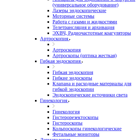
(универсальное оборудование)
Лазеры эндоскопические
Моторные системы
Работа с газами и жидкостями
Телетрансляция и архивация
ЭХВЧ, Радиочастотные коагуляторы
Артроскопия
Артроскопия
Артроскопы (оптика жесткая)
Гибкая эндоскопия
Гибкая эндоскопия
Гибкие эндоскопы
Клапана и расходные материалы для
гибкой эндоскопии
Эндоскопические источники света
Гинекология
Гинекология
Гистерорезектоскопы
Гистероскопы
Кольпоскопы гинекологические
Фетальные мониторы
Дерматология