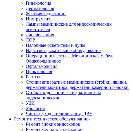
Гинекология
Дерматология
Жесткая эндоскопия
Инструменты
Лампы медицинские для эндоскопических
осветителей
Лапароскопия
ЛОР
Налобные осветители и лупы
Наркозно-дыхательное оборудование
Операционные столы, Медицинская мебель,
Общебольничное
Офтальмология
Проктология
Рентген
Стойки аппаратные медицинские (стойки, ящики,
держатели монитора, держатели камерной головки
Стойки эндоскопические, комплексы
эндоскопические
УЗИ
Урология
Чистка, уход, стерилизация, ДВУ
Ремонт и техническое обслуживание
Ремонт гибких эндоскопов
Ремонт жестких эндоскопов