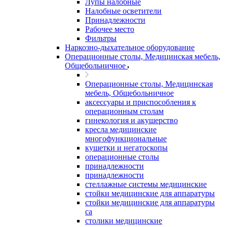
Лупы налобные
Налобные осветители
Принадлежности
Рабочее место
Фильтры
Наркозно-дыхательное оборудование
Операционные столы, Медицинская мебель,
Общебольничное
Операционные столы, Медицинская
мебель, Общебольничное
аксессуары и приспособления к
операционным столам
гинекология и акушерство
кресла медицинские
многофункциональные
кушетки и негатоскопы
операционные столы
принадлежности
принадлежности
стеллажные системы медицинские
стойки медицинские для аппаратуры
стойки медицинские для аппаратуры
са
столики медицинские