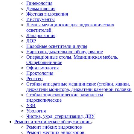
Гинекология
Дерматология
Жесткая эндоскопия
Инструменты
Лампы медицинские для эндоскопических
осветителей
Лапароскопия
ЛОР
Налобные осветители и лупы
Наркозно-дыхательное оборудование
Операционные столы, Медицинская мебель,
Общебольничное
Офтальмология
Проктология
Рентген
Стойки аппаратные медицинские (стойки, ящики,
держатели монитора, держатели камерной головки
Стойки эндоскопические, комплексы
эндоскопические
УЗИ
Урология
Чистка, уход, стерилизация, ДВУ
Ремонт и техническое обслуживание
Ремонт гибких эндоскопов
Ремонт жестких эндоскопов