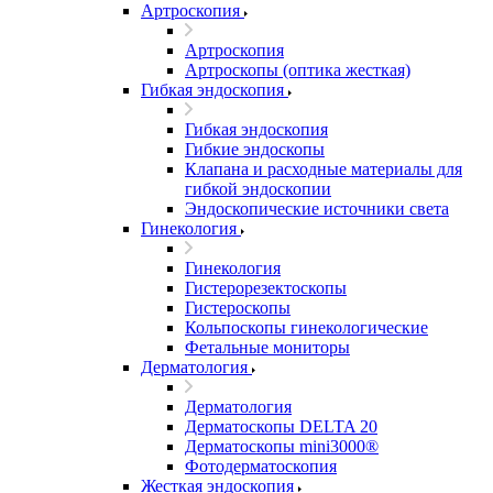
Артроскопия
Артроскопия
Артроскопы (оптика жесткая)
Гибкая эндоскопия
Гибкая эндоскопия
Гибкие эндоскопы
Клапана и расходные материалы для
гибкой эндоскопии
Эндоскопические источники света
Гинекология
Гинекология
Гистерорезектоскопы
Гистероскопы
Кольпоскопы гинекологические
Фетальные мониторы
Дерматология
Дерматология
Дерматоскопы DELTA 20
Дерматоскопы mini3000®
Фотодерматоскопия
Жесткая эндоскопия