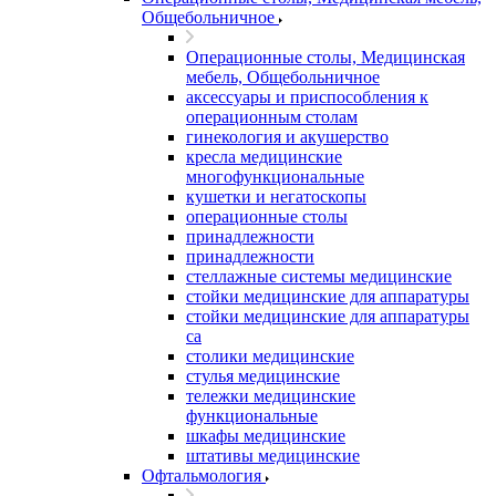
Общебольничное
Операционные столы, Медицинская
мебель, Общебольничное
аксессуары и приспособления к
операционным столам
гинекология и акушерство
кресла медицинские
многофункциональные
кушетки и негатоскопы
операционные столы
принадлежности
принадлежности
стеллажные системы медицинские
стойки медицинские для аппаратуры
стойки медицинские для аппаратуры
са
столики медицинские
стулья медицинские
тележки медицинские
функциональные
шкафы медицинские
штативы медицинские
Офтальмология