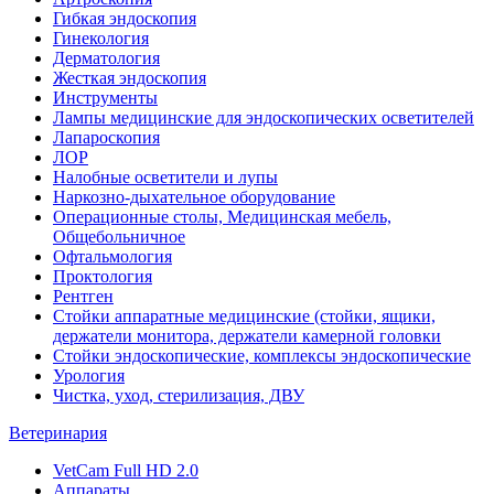
Гибкая эндоскопия
Гинекология
Дерматология
Жесткая эндоскопия
Инструменты
Лампы медицинские для эндоскопических осветителей
Лапароскопия
ЛОР
Налобные осветители и лупы
Наркозно-дыхательное оборудование
Операционные столы, Медицинская мебель,
Общебольничное
Офтальмология
Проктология
Рентген
Стойки аппаратные медицинские (стойки, ящики,
держатели монитора, держатели камерной головки
Стойки эндоскопические, комплексы эндоскопические
Урология
Чистка, уход, стерилизация, ДВУ
Ветеринария
VetCam Full HD 2.0
Аппараты