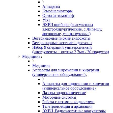
Аппараты
Гемоанализаторы
Ортопантомограф
УВТ
ЭХВЧ приборы (коагуляторы
электрохирургические, с Лига-шу,
аргоновые, ультразвуковые)
Ветеринарные гибкие эндоскопы
Ветеринарные жесткие эндоскопы
Набор 9 операций универсальный
(инструменты + оптика 2,7мм / 30 градусов)
Медицина
Медицина
Аппараты для эндоскопии и хирургии
(универсальное оборудование)
Аппараты для эндоскопии и хирургии
(универсальное оборудование)
Лазеры эндоскопические
Моторные системы
Работа с газами и жидкостями
Телетрансляция и архивация
ЭХВЧ, Радиочастотные коагуляторы