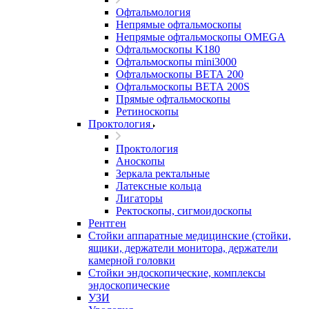
Офтальмология
Непрямые офтальмоскопы
Непрямые офтальмоскопы OMEGA
Офтальмоскопы K180
Офтальмоскопы mini3000
Офтальмоскопы ВЕТА 200
Офтальмоскопы ВЕТА 200S
Прямые офтальмоскопы
Ретиноскопы
Проктология
Проктология
Аноскопы
Зеркала ректальные
Латексные кольца
Лигаторы
Ректоскопы, сигмоидоскопы
Рентген
Стойки аппаратные медицинские (стойки,
ящики, держатели монитора, держатели
камерной головки
Стойки эндоскопические, комплексы
эндоскопические
УЗИ