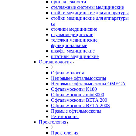
принадлежности
стеллажные системы медицинские
стойки медицинские для аппаратуры
стойки медицинские для аппаратуры
са
столики медицинские
стулья медицинские
тележки медицинские
функциональные
шкафы медицинские
штативы медицинские
Офтальмология
Офтальмология
Непрямые офтальмоскопы
Непрямые офтальмоскопы OMEGA
Офтальмоскопы K180
Офтальмоскопы mini3000
Офтальмоскопы ВЕТА 200
Офтальмоскопы ВЕТА 200S
Прямые офтальмоскопы
Ретиноскопы
Проктология
Проктология