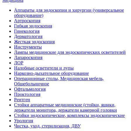
Медицина
Аппараты для эндоскопии и хирургии (универсальное
оборудование)
Артроскопия
Гибкая эндоскопия
Гинекология
Дерматология
Жесткая эндоскопия
Инструменты
Лампы медицинские для эндоскопических осветителей
Лапароскопия
ЛОР
Налобные осветители и лупы
Наркозно-дыхательное оборудование
Операционные столы, Медицинская мебель,
Общебольничное
Офтальмология
Проктология
Рентген
Стойки аппаратные медицинские (стойки, ящики,
держатели монитора, держатели камерной головки
Стойки эндоскопические, комплексы эндоскопические
Урология
Чистка, уход, стерилизация, ДВУ