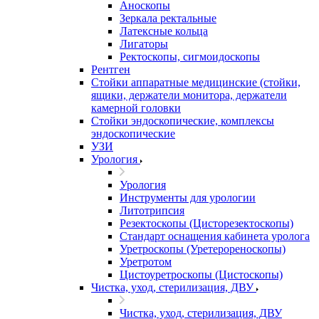
Аноскопы
Зеркала ректальные
Латексные кольца
Лигаторы
Ректоскопы, сигмоидоскопы
Рентген
Стойки аппаратные медицинские (стойки,
ящики, держатели монитора, держатели
камерной головки
Стойки эндоскопические, комплексы
эндоскопические
УЗИ
Урология
Урология
Инструменты для урологии
Литотрипсия
Резектоскопы (Цисторезектоскопы)
Стандарт оснащения кабинета уролога
Уретроскопы (Уретерореноскопы)
Уретротом
Цистоуретроскопы (Цистоскопы)
Чистка, уход, стерилизация, ДВУ
Чистка, уход, стерилизация, ДВУ