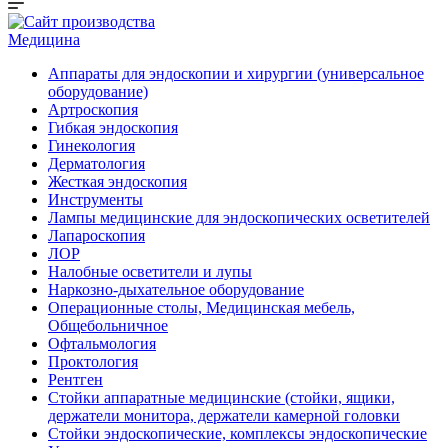
Медицина
Аппараты для эндоскопии и хирургии (универсальное
оборудование)
Артроскопия
Гибкая эндоскопия
Гинекология
Дерматология
Жесткая эндоскопия
Инструменты
Лампы медицинские для эндоскопических осветителей
Лапароскопия
ЛОР
Налобные осветители и лупы
Наркозно-дыхательное оборудование
Операционные столы, Медицинская мебель,
Общебольничное
Офтальмология
Проктология
Рентген
Стойки аппаратные медицинские (стойки, ящики,
держатели монитора, держатели камерной головки
Стойки эндоскопические, комплексы эндоскопические