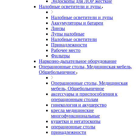
Эндоскопы для ЛОР жесткие
Налобные осветители и лупы
Налобные осветители и лупы
Аккумуляторы и батареи
Линзы
Лупы налобные
Налобные осветители
Принадлежности
Рабочее место
Фильтры
Наркозно-дыхательное оборудование
Операционные столы, Медицинская мебель,
Общебольничное
Операционные столы, Медицинская
мебель, Общебольничное
аксессуары и приспособления к
операционным столам
гинекология и акушерство
кресла медицинские
многофункциональные
кушетки и негатоскопы
операционные столы
принадлежности