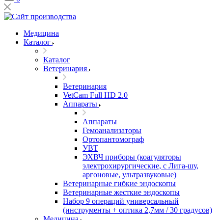
Медицина
Каталог
Каталог
Ветеринария
Ветеринария
VetCam Full HD 2.0
Аппараты
Аппараты
Гемоанализаторы
Ортопантомограф
УВТ
ЭХВЧ приборы (коагуляторы
электрохирургические, с Лига-шу,
аргоновые, ультразвуковые)
Ветеринарные гибкие эндоскопы
Ветеринарные жесткие эндоскопы
Набор 9 операций универсальный
(инструменты + оптика 2,7мм / 30 градусов)
Медицина