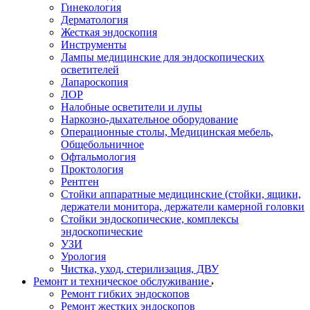
Гинекология
Дерматология
Жесткая эндоскопия
Инструменты
Лампы медицинские для эндоскопических
осветителей
Лапароскопия
ЛОР
Налобные осветители и лупы
Наркозно-дыхательное оборудование
Операционные столы, Медицинская мебель,
Общебольничное
Офтальмология
Проктология
Рентген
Стойки аппаратные медицинские (стойки, ящики,
держатели монитора, держатели камерной головки
Стойки эндоскопические, комплексы
эндоскопические
УЗИ
Урология
Чистка, уход, стерилизация, ДВУ
Ремонт и техническое обслуживание
Ремонт гибких эндоскопов
Ремонт жестких эндоскопов