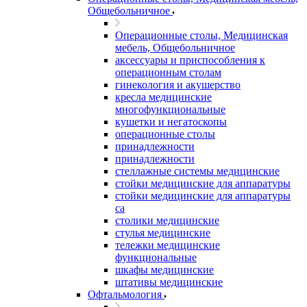
Общебольничное
Операционные столы, Медицинская
мебель, Общебольничное
аксессуары и приспособления к
операционным столам
гинекология и акушерство
кресла медицинские
многофункциональные
кушетки и негатоскопы
операционные столы
принадлежности
принадлежности
стеллажные системы медицинские
стойки медицинские для аппаратуры
стойки медицинские для аппаратуры
са
столики медицинские
стулья медицинские
тележки медицинские
функциональные
шкафы медицинские
штативы медицинские
Офтальмология