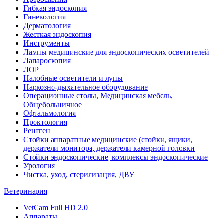
Гибкая эндоскопия
Гинекология
Дерматология
Жесткая эндоскопия
Инструменты
Лампы медицинские для эндоскопических осветителей
Лапароскопия
ЛОР
Налобные осветители и лупы
Наркозно-дыхательное оборудование
Операционные столы, Медицинская мебель,
Общебольничное
Офтальмология
Проктология
Рентген
Стойки аппаратные медицинские (стойки, ящики,
держатели монитора, держатели камерной головки
Стойки эндоскопические, комплексы эндоскопические
Урология
Чистка, уход, стерилизация, ДВУ
Ветеринария
VetCam Full HD 2.0
Аппараты