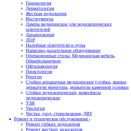
Гинекология
Дерматология
Жесткая эндоскопия
Инструменты
Лампы медицинские для эндоскопических
осветителей
Лапароскопия
ЛОР
Налобные осветители и лупы
Наркозно-дыхательное оборудование
Операционные столы, Медицинская мебель,
Общебольничное
Офтальмология
Проктология
Рентген
Стойки аппаратные медицинские (стойки, ящики,
держатели монитора, держатели камерной головки
Стойки эндоскопические, комплексы
эндоскопические
УЗИ
Урология
Чистка, уход, стерилизация, ДВУ
Ремонт и техническое обслуживание
Ремонт гибких эндоскопов
Ремонт жестких эндоскопов