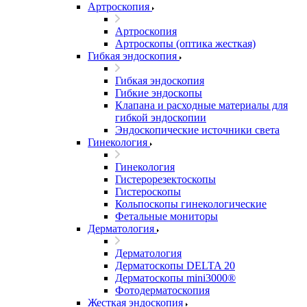
Артроскопия
Артроскопия
Артроскопы (оптика жесткая)
Гибкая эндоскопия
Гибкая эндоскопия
Гибкие эндоскопы
Клапана и расходные материалы для
гибкой эндоскопии
Эндоскопические источники света
Гинекология
Гинекология
Гистерорезектоскопы
Гистероскопы
Кольпоскопы гинекологические
Фетальные мониторы
Дерматология
Дерматология
Дерматоскопы DELTA 20
Дерматоскопы mini3000®
Фотодерматоскопия
Жесткая эндоскопия