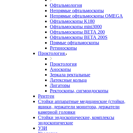
Офтальмология
Непрямые офтальмоскопы
Непрямые офтальмоскопы OMEGA
Офтальмоскопы K180
Офтальмоскопы mini3000
Офтальмоскопы ВЕТА 200
Офтальмоскопы ВЕТА 200S
Прямые офтальмоскопы
Ретиноскопы
Проктология
Проктология
Аноскопы
Зеркала ректальные
Латексные кольца
Лигаторы
Ректоскопы, сигмоидоскопы
Рентген
Стойки аппаратные медицинские (стойки,
ящики, держатели монитора, держатели
камерной головки
Стойки эндоскопические, комплексы
эндоскопические
УЗИ