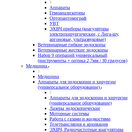
Аппараты
Гемоанализаторы
Ортопантомограф
УВТ
ЭХВЧ приборы (коагуляторы
электрохирургические, с Лига-шу,
аргоновые, ультразвуковые)
Ветеринарные гибкие эндоскопы
Ветеринарные жесткие эндоскопы
Набор 9 операций универсальный
(инструменты + оптика 2,7мм / 30 градусов)
Медицина
Медицина
Аппараты для эндоскопии и хирургии
(универсальное оборудование)
Аппараты для эндоскопии и хирургии
(универсальное оборудование)
Лазеры эндоскопические
Моторные системы
Работа с газами и жидкостями
Телетрансляция и архивация
ЭХВЧ, Радиочастотные коагуляторы