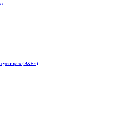
я)
агуляторов (ЭХВЧ)