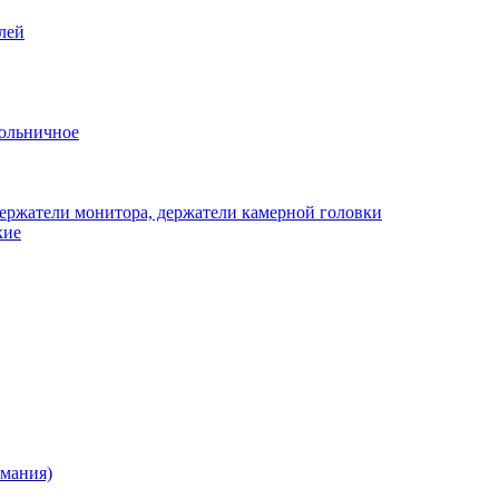
лей
ольничное
ержатели монитора, держатели камерной головки
кие
рмания)