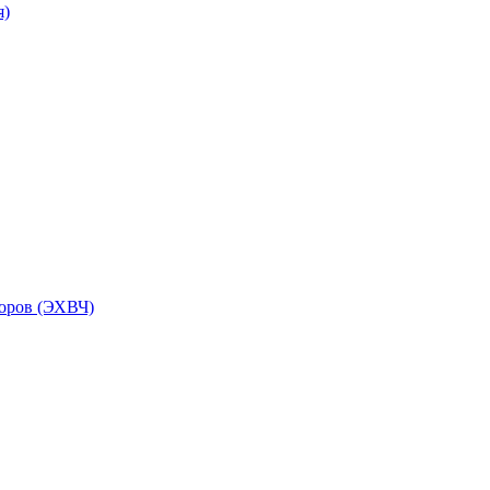
я)
торов (ЭХВЧ)