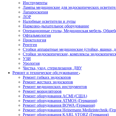
Инструменты
Лампы медицинские для эндоскопических осветите
Лапароскопия
ЛОР
Налобные осветители и лупы
Наркозно-дыхательное оборудование
Операционные столы, Медицинская мебель, Общеб
Офтальмология
Проктология
Рентген
Стойки аппаратные медицинские (стойки, ящики, д
Стойки эндоскопические, комплексы эндоскопичес
УЗИ
Урология
Чистка, уход, стерилизация, ДВУ
Ремонт и техническое обслуживание
Ремонт гибких эндоскопов
Ремонт жестких эндоскопов
Ремонт медицинских инструментов
Ремонт морцеляторов
Ремонт оборудования ACMI (США)
Ремонт оборудования ATMOS (Германия)
Ремонт оборудования BOWA (Германия)
Ремонт оборудования Heinemann Medizintechnik (Ге
Ремонт оборудования KARL STORZ (Германия)