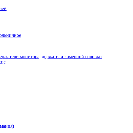
лей
ольничное
ержатели монитора, держатели камерной головки
кие
рмания)