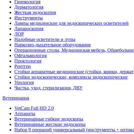
Гинекология
Дерматология
Жесткая эндоскопия
Инструменты
Лампы медицинские для эндоскопических осветителей
Лапароскопия
ЛОР
Налобные осветители и лупы
Наркозно-дыхательное оборудование
Операционные столы, Медицинская мебель, Общебольни
Офтальмология
Проктология
Рентген
Стойки аппаратные медицинские (стойки, ящики, держат
Стойки эндоскопические, комплексы эндоскопические
Урология
Чистка, уход, стерилизация, ДВУ
Ветеринария
VetCam Full HD 2.0
Аппараты
Ветеринарные гибкие эндоскопы
Ветеринарные жесткие эндоскопы
Набор 9 операций универсальный (инструменты + оптика 