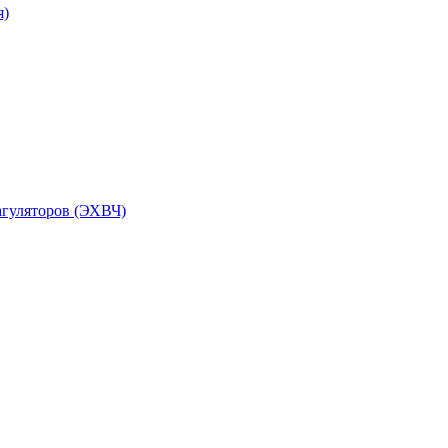
я)
агуляторов (ЭХВЧ)