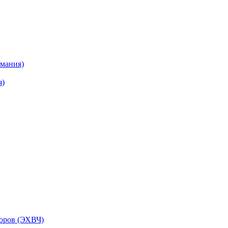
рмания)
я)
торов (ЭХВЧ)