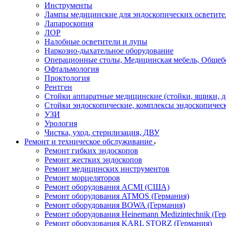
Инструменты
Лампы медицинские для эндоскопических осветите
Лапароскопия
ЛОР
Налобные осветители и лупы
Наркозно-дыхательное оборудование
Операционные столы, Медицинская мебель, Общеб
Офтальмология
Проктология
Рентген
Стойки аппаратные медицинские (стойки, ящики, д
Стойки эндоскопические, комплексы эндоскопичес
УЗИ
Урология
Чистка, уход, стерилизация, ДВУ
Ремонт и техническое обслуживание
Ремонт гибких эндоскопов
Ремонт жестких эндоскопов
Ремонт медицинских инструментов
Ремонт морцеляторов
Ремонт оборудования ACMI (США)
Ремонт оборудования ATMOS (Германия)
Ремонт оборудования BOWA (Германия)
Ремонт оборудования Heinemann Medizintechnik (Ге
Ремонт оборудования KARL STORZ (Германия)