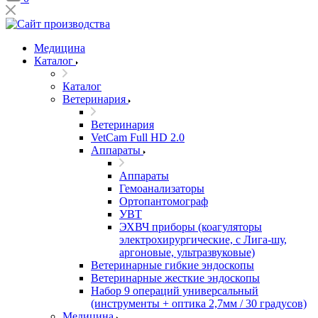
Медицина
Каталог
Каталог
Ветеринария
Ветеринария
VetCam Full HD 2.0
Аппараты
Аппараты
Гемоанализаторы
Ортопантомограф
УВТ
ЭХВЧ приборы (коагуляторы
электрохирургические, с Лига-шу,
аргоновые, ультразвуковые)
Ветеринарные гибкие эндоскопы
Ветеринарные жесткие эндоскопы
Набор 9 операций универсальный
(инструменты + оптика 2,7мм / 30 градусов)
Медицина