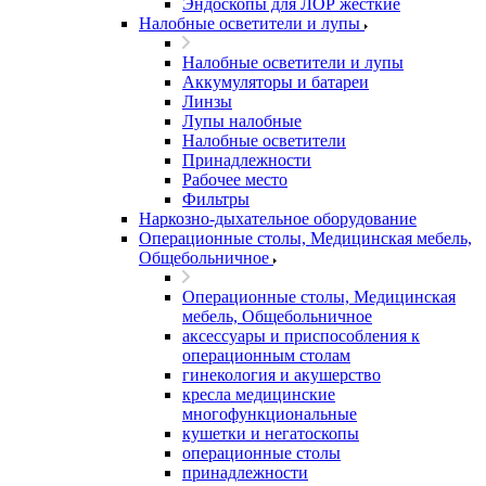
Эндоскопы для ЛОР жесткие
Налобные осветители и лупы
Налобные осветители и лупы
Аккумуляторы и батареи
Линзы
Лупы налобные
Налобные осветители
Принадлежности
Рабочее место
Фильтры
Наркозно-дыхательное оборудование
Операционные столы, Медицинская мебель,
Общебольничное
Операционные столы, Медицинская
мебель, Общебольничное
аксессуары и приспособления к
операционным столам
гинекология и акушерство
кресла медицинские
многофункциональные
кушетки и негатоскопы
операционные столы
принадлежности