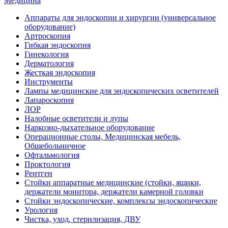
Медицина
Аппараты для эндоскопии и хирургии (универсальное
оборудование)
Артроскопия
Гибкая эндоскопия
Гинекология
Дерматология
Жесткая эндоскопия
Инструменты
Лампы медицинские для эндоскопических осветителей
Лапароскопия
ЛОР
Налобные осветители и лупы
Наркозно-дыхательное оборудование
Операционные столы, Медицинская мебель,
Общебольничное
Офтальмология
Проктология
Рентген
Стойки аппаратные медицинские (стойки, ящики,
держатели монитора, держатели камерной головки
Стойки эндоскопические, комплексы эндоскопические
Урология
Чистка, уход, стерилизация, ДВУ