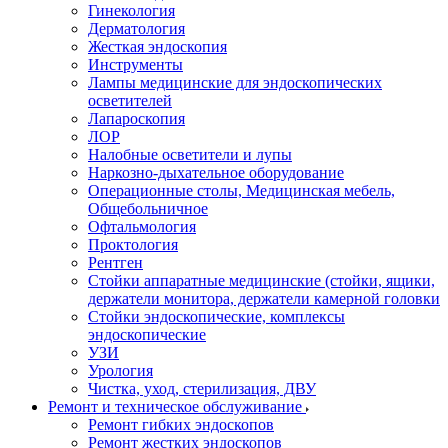
Гинекология
Дерматология
Жесткая эндоскопия
Инструменты
Лампы медицинские для эндоскопических
осветителей
Лапароскопия
ЛОР
Налобные осветители и лупы
Наркозно-дыхательное оборудование
Операционные столы, Медицинская мебель,
Общебольничное
Офтальмология
Проктология
Рентген
Стойки аппаратные медицинские (стойки, ящики,
держатели монитора, держатели камерной головки
Стойки эндоскопические, комплексы
эндоскопические
УЗИ
Урология
Чистка, уход, стерилизация, ДВУ
Ремонт и техническое обслуживание
Ремонт гибких эндоскопов
Ремонт жестких эндоскопов