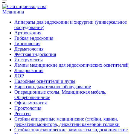
Медицина
Аппараты для эндоскопии и хирургии (универсальное
оборудование)
Артроскопия
Гибкая эндоскопия
Гинекология
Дерматология
Жесткая эндоскопия
Инструменты
Лампы медицинские для эндоскопических осветителей
Лапароскопия
ЛОР
Налобные осветители и лупы
Наркозно-дыхательное оборудование
Операционные столы, Медицинская мебель,
Общебольничное
Офтальмология
Проктология
Рентген
Стойки аппаратные медицинские (стойки, ящики,
держатели монитора, держатели камерной головки
Стойки эндоскопические, комплексы эндоскопические