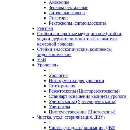
Аноскопы
Зеркала ректальные
Латексные кольца
Лигаторы
Ректоскопы, сигмоидоскопы
Рентген
Стойки аппаратные медицинские (стойки,
ящики, держатели монитора, держатели
камерной головки
Стойки эндоскопические, комплексы
эндоскопические
УЗИ
Урология
Урология
Инструменты для урологии
Литотрипсия
Резектоскопы (Цисторезектоскопы)
Стандарт оснащения кабинета уролога
Уретроскопы (Уретерореноскопы)
Уретротом
Цистоуретроскопы (Цистоскопы)
Чистка, уход, стерилизация, ДВУ
Чистка, уход, стерилизация, ДВУ