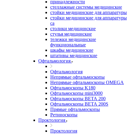
принадлежности
стеллажные системы медицинские
стойки медицинские для аппаратуры
стойки медицинские для аппаратуры
са
столики медицинские
стулья медицинские
тележки медицинские
функциональные
шкафы медицинские
штативы медицинские
Офтальмология
Офтальмология
Непрямые офтальмоскопы
Непрямые офтальмоскопы OMEGA
Офтальмоскопы K180
Офтальмоскопы mini3000
Офтальмоскопы ВЕТА 200
Офтальмоскопы ВЕТА 200S
Прямые офтальмоскопы
Ретиноскопы
Проктология
Проктология