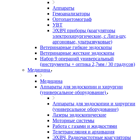
Аппараты
Гемоанализаторы
Ортопантомограф
УВТ
ЭХВЧ приборы (коагуляторы
электрохирургические, с Лига-шу,
аргоновые, ультразвуковые)
Ветеринарные гибкие эндоскопы
Ветеринарные жесткие эндоскопы
Набор 9 операций универсальный
(инструменты + оптика 2,7мм / 30 градусов)
Медицина
Медицина
Аппараты для эндоскопии и хирургии
(универсальное оборудование)
Аппараты для эндоскопии и хирургии
(универсальное оборудование)
Лазеры эндоскопические
Моторные системы
Работа с газами и жидкостями
Телетрансляция и архивация
ЭХВЧ, Радиочастотные коагуляторы