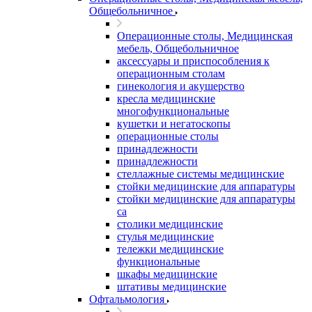
Общебольничное
Операционные столы, Медицинская
мебель, Общебольничное
аксессуары и приспособления к
операционным столам
гинекология и акушерство
кресла медицинские
многофункциональные
кушетки и негатоскопы
операционные столы
принадлежности
принадлежности
стеллажные системы медицинские
стойки медицинские для аппаратуры
стойки медицинские для аппаратуры
са
столики медицинские
стулья медицинские
тележки медицинские
функциональные
шкафы медицинские
штативы медицинские
Офтальмология