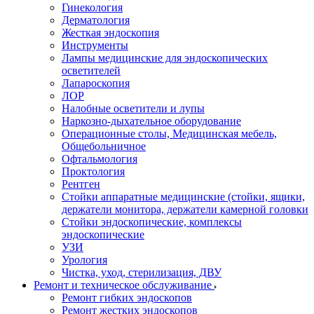
Гинекология
Дерматология
Жесткая эндоскопия
Инструменты
Лампы медицинские для эндоскопических
осветителей
Лапароскопия
ЛОР
Налобные осветители и лупы
Наркозно-дыхательное оборудование
Операционные столы, Медицинская мебель,
Общебольничное
Офтальмология
Проктология
Рентген
Стойки аппаратные медицинские (стойки, ящики,
держатели монитора, держатели камерной головки
Стойки эндоскопические, комплексы
эндоскопические
УЗИ
Урология
Чистка, уход, стерилизация, ДВУ
Ремонт и техническое обслуживание
Ремонт гибких эндоскопов
Ремонт жестких эндоскопов