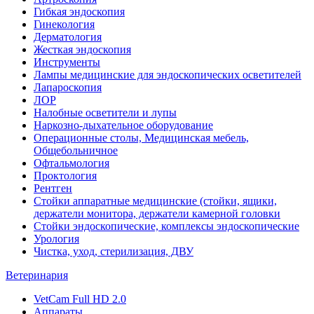
Гибкая эндоскопия
Гинекология
Дерматология
Жесткая эндоскопия
Инструменты
Лампы медицинские для эндоскопических осветителей
Лапароскопия
ЛОР
Налобные осветители и лупы
Наркозно-дыхательное оборудование
Операционные столы, Медицинская мебель,
Общебольничное
Офтальмология
Проктология
Рентген
Стойки аппаратные медицинские (стойки, ящики,
держатели монитора, держатели камерной головки
Стойки эндоскопические, комплексы эндоскопические
Урология
Чистка, уход, стерилизация, ДВУ
Ветеринария
VetCam Full HD 2.0
Аппараты