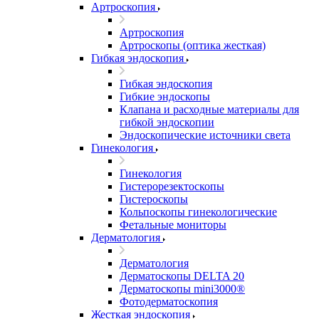
Артроскопия
Артроскопия
Артроскопы (оптика жесткая)
Гибкая эндоскопия
Гибкая эндоскопия
Гибкие эндоскопы
Клапана и расходные материалы для
гибкой эндоскопии
Эндоскопические источники света
Гинекология
Гинекология
Гистерорезектоскопы
Гистероскопы
Кольпоскопы гинекологические
Фетальные мониторы
Дерматология
Дерматология
Дерматоскопы DELTA 20
Дерматоскопы mini3000®
Фотодерматоскопия
Жесткая эндоскопия