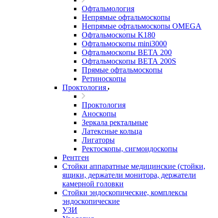
Офтальмология
Непрямые офтальмоскопы
Непрямые офтальмоскопы OMEGA
Офтальмоскопы K180
Офтальмоскопы mini3000
Офтальмоскопы ВЕТА 200
Офтальмоскопы ВЕТА 200S
Прямые офтальмоскопы
Ретиноскопы
Проктология
Проктология
Аноскопы
Зеркала ректальные
Латексные кольца
Лигаторы
Ректоскопы, сигмоидоскопы
Рентген
Стойки аппаратные медицинские (стойки,
ящики, держатели монитора, держатели
камерной головки
Стойки эндоскопические, комплексы
эндоскопические
УЗИ