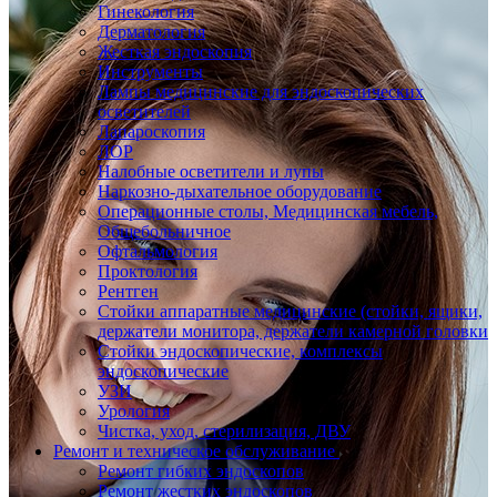
Гинекология
Дерматология
Жесткая эндоскопия
Инструменты
Лампы медицинские для эндоскопических
осветителей
Лапароскопия
ЛОР
Налобные осветители и лупы
Наркозно-дыхательное оборудование
Операционные столы, Медицинская мебель,
Общебольничное
Офтальмология
Проктология
Рентген
Стойки аппаратные медицинские (стойки, ящики,
держатели монитора, держатели камерной головки
Стойки эндоскопические, комплексы
эндоскопические
УЗИ
Урология
Чистка, уход, стерилизация, ДВУ
Ремонт и техническое обслуживание
Ремонт гибких эндоскопов
Ремонт жестких эндоскопов