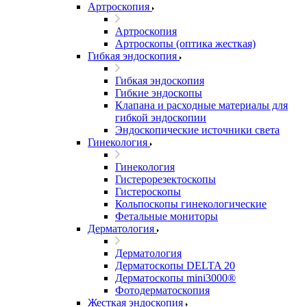
Артроскопия
Артроскопия
Артроскопы (оптика жесткая)
Гибкая эндоскопия
Гибкая эндоскопия
Гибкие эндоскопы
Клапана и расходные материалы для
гибкой эндоскопии
Эндоскопические источники света
Гинекология
Гинекология
Гистерорезектоскопы
Гистероскопы
Кольпоскопы гинекологические
Фетальные мониторы
Дерматология
Дерматология
Дерматоскопы DELTA 20
Дерматоскопы mini3000®
Фотодерматоскопия
Жесткая эндоскопия