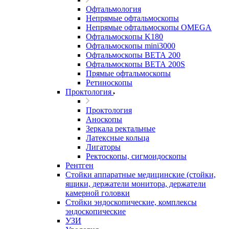
Офтальмология
Непрямые офтальмоскопы
Непрямые офтальмоскопы OMEGA
Офтальмоскопы K180
Офтальмоскопы mini3000
Офтальмоскопы ВЕТА 200
Офтальмоскопы ВЕТА 200S
Прямые офтальмоскопы
Ретиноскопы
Проктология
Проктология
Аноскопы
Зеркала ректальные
Латексные кольца
Лигаторы
Ректоскопы, сигмоидоскопы
Рентген
Стойки аппаратные медицинские (стойки,
ящики, держатели монитора, держатели
камерной головки
Стойки эндоскопические, комплексы
эндоскопические
УЗИ