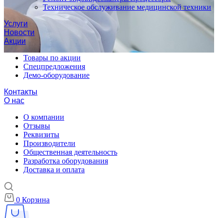
Техническое обслуживание медицинской техники
Услуги
Новости
Акции
Товары по акции
Спецпредложения
Демо-оборудование
Контакты
О нас
О компании
Отзывы
Реквизиты
Производители
Общественная деятельность
Разработка оборудования
Доставка и оплата
0
Корзина