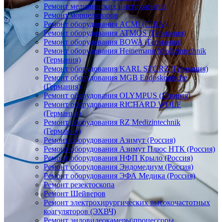
Ремонт медицинских инструментов
Ремонт морцеляторов
Ремонт оборудования ACMI (США)
Ремонт оборудования ATMOS (Германия)
Ремонт оборудования BOWA (Германия)
Ремонт оборудования Heinemann Medizintechnik
(Германия)
Ремонт оборудования KARL STORZ (Германия)
Ремонт оборудования MGB Endoskopische
(Германия)
Ремонт оборудования OLYMPUS (Япония)
Ремонт оборудования RICHARD WOLF
(Германия)
Ремонт оборудования RZ Medizintechnik
(Германия)
Ремонт оборудования Азимут (Россия)
Ремонт оборудования Азимут Плюс НТК (Россия)
Ремонт оборудования НФП Крыло (Россия)
Ремонт оборудования Эндомедиум (Россия)
Ремонт оборудования ЭФА Медика (Россия)
Ремонт резектоскопа
Ремонт Шейверов
Ремонт электрохирургических высокочастотных
коагуляторов (ЭХВЧ)
Ремонт эндовидеокамеры\процессоры