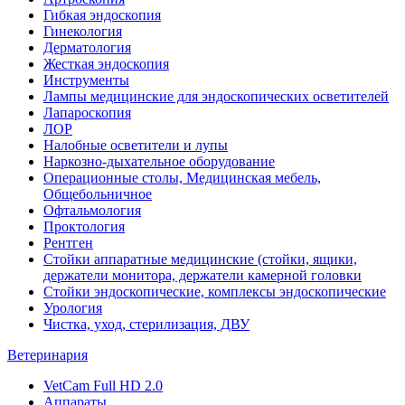
Гибкая эндоскопия
Гинекология
Дерматология
Жесткая эндоскопия
Инструменты
Лампы медицинские для эндоскопических осветителей
Лапароскопия
ЛОР
Налобные осветители и лупы
Наркозно-дыхательное оборудование
Операционные столы, Медицинская мебель,
Общебольничное
Офтальмология
Проктология
Рентген
Стойки аппаратные медицинские (стойки, ящики,
держатели монитора, держатели камерной головки
Стойки эндоскопические, комплексы эндоскопические
Урология
Чистка, уход, стерилизация, ДВУ
Ветеринария
VetCam Full HD 2.0
Аппараты