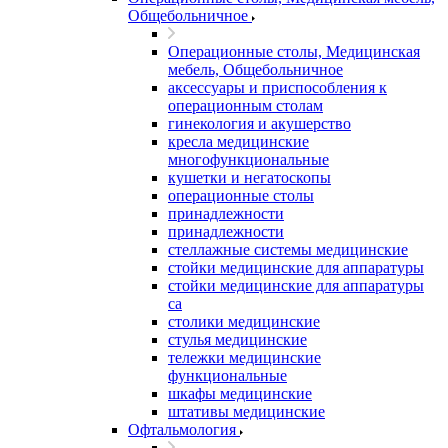
Общебольничное
Операционные столы, Медицинская
мебель, Общебольничное
аксессуары и приспособления к
операционным столам
гинекология и акушерство
кресла медицинские
многофункциональные
кушетки и негатоскопы
операционные столы
принадлежности
принадлежности
стеллажные системы медицинские
стойки медицинские для аппаратуры
стойки медицинские для аппаратуры
са
столики медицинские
стулья медицинские
тележки медицинские
функциональные
шкафы медицинские
штативы медицинские
Офтальмология