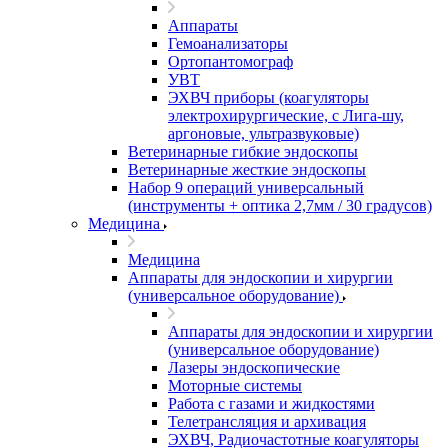
Аппараты
Гемоанализаторы
Ортопантомограф
УВТ
ЭХВЧ приборы (коагуляторы
электрохирургические, с Лига-шу,
аргоновые, ультразвуковые)
Ветеринарные гибкие эндоскопы
Ветеринарные жесткие эндоскопы
Набор 9 операций универсальный
(инструменты + оптика 2,7мм / 30 градусов)
Медицина
Медицина
Аппараты для эндоскопии и хирургии
(универсальное оборудование)
Аппараты для эндоскопии и хирургии
(универсальное оборудование)
Лазеры эндоскопические
Моторные системы
Работа с газами и жидкостями
Телетрансляция и архивация
ЭХВЧ, Радиочастотные коагуляторы