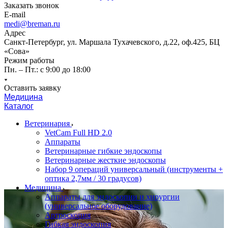
Заказать звонок
E-mail
medi@breman.ru
Адрес
Санкт-Петербург, ул. Маршала Тухачевского, д.22, оф.425, БЦ
«Сова»
Режим работы
Пн. – Пт.: с 9:00 до 18:00
Оставить заявку
Медицина
Каталог
Ветеринария
VetCam Full HD 2.0
Аппараты
Ветеринарные гибкие эндоскопы
Ветеринарные жесткие эндоскопы
Набор 9 операций универсальный (инструменты +
оптика 2,7мм / 30 градусов)
Медицина
Аппараты для эндоскопии и хирургии
(универсальное оборудование)
Артроскопия
Гибкая эндоскопия