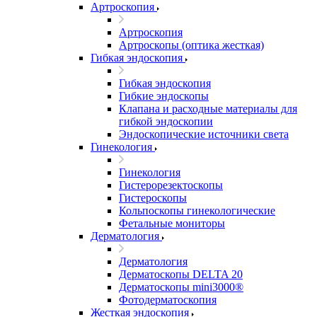
Артроскопия
Артроскопия
Артроскопы (оптика жесткая)
Гибкая эндоскопия
Гибкая эндоскопия
Гибкие эндоскопы
Клапана и расходные материалы для
гибкой эндоскопии
Эндоскопические источники света
Гинекология
Гинекология
Гистерорезектоскопы
Гистероскопы
Кольпоскопы гинекологические
Фетальные мониторы
Дерматология
Дерматология
Дерматоскопы DELTA 20
Дерматоскопы mini3000®
Фотодерматоскопия
Жесткая эндоскопия