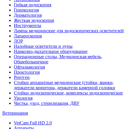
Гибкая эндоскопия
Гинекология
Дерматология
Жесткая эндоскопия
Инструменты
Лампы медицинские для эндоскопических осветителей
Лапароскопия
ЛОР
Налобные осветители и лупы
Наркозно-дыхательное оборудование
Операционные столы, Медицинская мебель,
Общебольничное
Офтальмология
Проктология
Рентген
Стойки аппаратные медицинские (стойки, ящики,
держатели монитора, держатели камерной головки
Стойки эндоскопические, комплексы эндоскопические
Урология
Чистка, уход, стерилизация, ДВУ
Ветеринария
VetCam Full HD 2.0
Аппараты