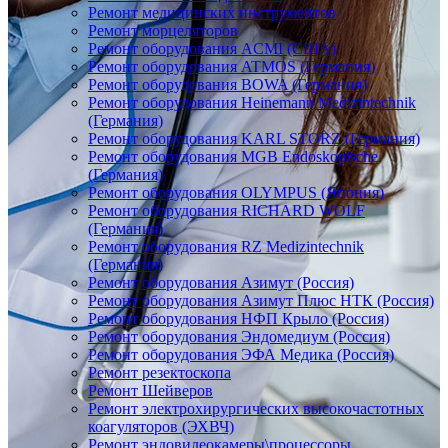
Ремонт медицинских инструментов
Ремонт морцеляторов
Ремонт оборудования ACMI (США)
Ремонт оборудования ATMOS (Германия)
Ремонт оборудования BOWA (Германия)
Ремонт оборудования Heinemann Medizintechnik
(Германия)
Ремонт оборудования KARL STORZ (Германия)
Ремонт оборудования MGB Endoskopische
(Германия)
Ремонт оборудования OLYMPUS (Япония)
Ремонт оборудования RICHARD WOLF
(Германия)
Ремонт оборудования RZ Medizintechnik
(Германия)
Ремонт оборудования Азимут (Россия)
Ремонт оборудования Азимут Плюс НТК (Россия)
Ремонт оборудования НФП Крыло (Россия)
Ремонт оборудования Эндомедиум (Россия)
Ремонт оборудования ЭФА Медика (Россия)
Ремонт резектоскопа
Ремонт Шейверов
Ремонт электрохирургических высокочастотных
коагуляторов (ЭХВЧ)
Ремонт эндовидеокамеры\процессоры