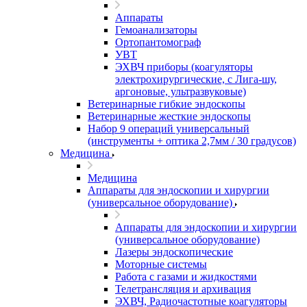
Аппараты
Гемоанализаторы
Ортопантомограф
УВТ
ЭХВЧ приборы (коагуляторы
электрохирургические, с Лига-шу,
аргоновые, ультразвуковые)
Ветеринарные гибкие эндоскопы
Ветеринарные жесткие эндоскопы
Набор 9 операций универсальный
(инструменты + оптика 2,7мм / 30 градусов)
Медицина
Медицина
Аппараты для эндоскопии и хирургии
(универсальное оборудование)
Аппараты для эндоскопии и хирургии
(универсальное оборудование)
Лазеры эндоскопические
Моторные системы
Работа с газами и жидкостями
Телетрансляция и архивация
ЭХВЧ, Радиочастотные коагуляторы