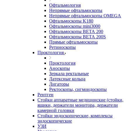
Офтальмология
Непрямые офтальмоскопы
Непрямые офтальмоскопы OMEGA
Офтальмоскопы K180
Офтальмоскопы mini3000
Офтальмоскопы ВЕТА 200
Офтальмоскопы ВЕТА 200S
Прямые офтальмоскопы
Ретиноскопы
Проктология
Проктология
Аноскопы
Зеркала ректальные
Латексные кольца
Лигаторы
Ректоскопы, сигмоидоскопы
Рентген
Стойки аппаратные медицинские (стойки,
ящики, держатели монитора, держатели
камерной головки
Стойки эндоскопические, комплексы
эндоскопические
УЗИ