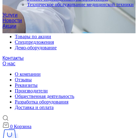
Техническое обслуживание медицинской техники
Услуги
Новости
Акции
Товары по акции
Спецпредложения
Демо-оборудование
Контакты
О нас
О компании
Отзывы
Реквизиты
Производители
Общественная деятельность
Разработка оборудования
Доставка и оплата
0
Корзина