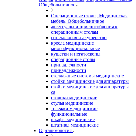
Общебольничное
Операционные столы, Медицинская
мебель, Общебольничное
аксессуары и приспособления к
операционным столам
гинекология и акушерство
кресла медицинские
многофункциональные
кушетки и негатоскопы
операционные столы
принадлежности
принадлежности
стеллажные системы медицинские
стойки медицинские для аппаратуры
стойки медицинские для аппаратуры
са
столики медицинские
стулья медицинские
тележки медицинские
функциональные
шкафы медицинские
штативы медицинские
Офтальмология