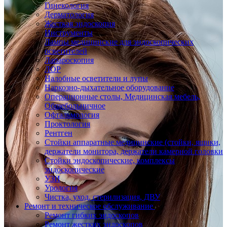
Гинекология
Дерматология
Жесткая эндоскопия
Инструменты
Лампы медицинские для эндоскопических
осветителей
Лапароскопия
ЛОР
Налобные осветители и лупы
Наркозно-дыхательное оборудование
Операционные столы, Медицинская мебель,
Общебольничное
Офтальмология
Проктология
Рентген
Стойки аппаратные медицинские (стойки, ящики,
держатели монитора, держатели камерной головки
Стойки эндоскопические, комплексы
эндоскопические
УЗИ
Урология
Чистка, уход, стерилизация, ДВУ
Ремонт и техническое обслуживание
Ремонт гибких эндоскопов
Ремонт жестких эндоскопов