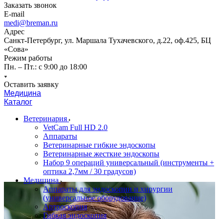
Заказать звонок
E-mail
medi@breman.ru
Адрес
Санкт-Петербург, ул. Маршала Тухачевского, д.22, оф.425, БЦ
«Сова»
Режим работы
Пн. – Пт.: с 9:00 до 18:00
Оставить заявку
Медицина
Каталог
Ветеринария
VetCam Full HD 2.0
Аппараты
Ветеринарные гибкие эндоскопы
Ветеринарные жесткие эндоскопы
Набор 9 операций универсальный (инструменты +
оптика 2,7мм / 30 градусов)
Медицина
Аппараты для эндоскопии и хирургии
(универсальное оборудование)
Артроскопия
Гибкая эндоскопия