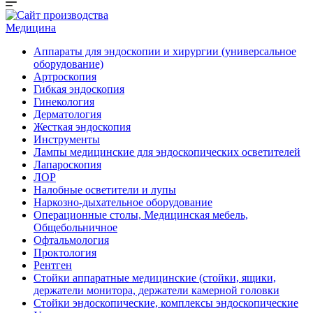
Медицина
Аппараты для эндоскопии и хирургии (универсальное
оборудование)
Артроскопия
Гибкая эндоскопия
Гинекология
Дерматология
Жесткая эндоскопия
Инструменты
Лампы медицинские для эндоскопических осветителей
Лапароскопия
ЛОР
Налобные осветители и лупы
Наркозно-дыхательное оборудование
Операционные столы, Медицинская мебель,
Общебольничное
Офтальмология
Проктология
Рентген
Стойки аппаратные медицинские (стойки, ящики,
держатели монитора, держатели камерной головки
Стойки эндоскопические, комплексы эндоскопические