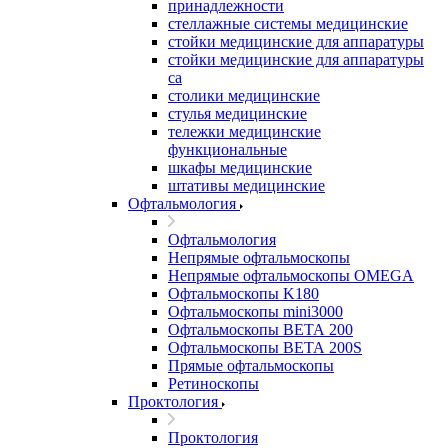
принадлежности
стеллажные системы медицинские
стойки медицинские для аппаратуры
стойки медицинские для аппаратуры
са
столики медицинские
стулья медицинские
тележки медицинские
функциональные
шкафы медицинские
штативы медицинские
Офтальмология
Офтальмология
Непрямые офтальмоскопы
Непрямые офтальмоскопы OMEGA
Офтальмоскопы K180
Офтальмоскопы mini3000
Офтальмоскопы ВЕТА 200
Офтальмоскопы ВЕТА 200S
Прямые офтальмоскопы
Ретиноскопы
Проктология
Проктология