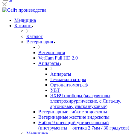
Медицина
Каталог
Каталог
Ветеринария
Ветеринария
VetCam Full HD 2.0
Аппараты
Аппараты
Гемоанализаторы
Ортопантомограф
УВТ
ЭХВЧ приборы (коагуляторы
электрохирургические, с Лига-шу,
аргоновые, ультразвуковые)
Ветеринарные гибкие эндоскопы
Ветеринарные жесткие эндоскопы
Набор 9 операций универсальный
(инструменты + оптика 2,7мм / 30 градусов)
Медицина