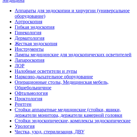
Медицина
Аппараты для эндоскопии и хирургии (универсальное
оборудование)
Артроскопия
Гибкая эндоскопия
Гинекология
Дерматология
Жесткая эндоскопия
Инструменты
Лампы медицинские для эндоскопических осветителей
Лапароскопия
ЛОР
Налобные осветители и лупы
Наркозно-дыхательное оборудование
Операционные столы, Медицинская мебель,
Общебольничное
Офтальмология
Проктология
Рентген
Стойки аппаратные медицинские (стойки, ящики,
держатели монитора, держатели камерной головки
Стойки эндоскопические, комплексы эндоскопические
Урология
Чистка, уход, стерилизация, ДВУ