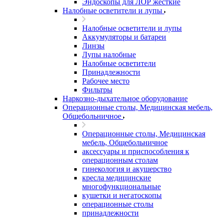
Эндоскопы для ЛОР жесткие
Налобные осветители и лупы
Налобные осветители и лупы
Аккумуляторы и батареи
Линзы
Лупы налобные
Налобные осветители
Принадлежности
Рабочее место
Фильтры
Наркозно-дыхательное оборудование
Операционные столы, Медицинская мебель,
Общебольничное
Операционные столы, Медицинская
мебель, Общебольничное
аксессуары и приспособления к
операционным столам
гинекология и акушерство
кресла медицинские
многофункциональные
кушетки и негатоскопы
операционные столы
принадлежности