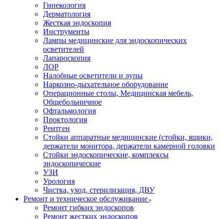
Гинекология
Дерматология
Жесткая эндоскопия
Инструменты
Лампы медицинские для эндоскопических
осветителей
Лапароскопия
ЛОР
Налобные осветители и лупы
Наркозно-дыхательное оборудование
Операционные столы, Медицинская мебель,
Общебольничное
Офтальмология
Проктология
Рентген
Стойки аппаратные медицинские (стойки, ящики,
держатели монитора, держатели камерной головки
Стойки эндоскопические, комплексы
эндоскопические
УЗИ
Урология
Чистка, уход, стерилизация, ДВУ
Ремонт и техническое обслуживание
Ремонт гибких эндоскопов
Ремонт жестких эндоскопов