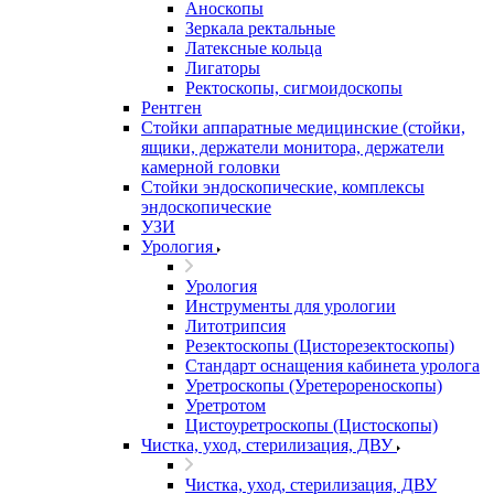
Аноскопы
Зеркала ректальные
Латексные кольца
Лигаторы
Ректоскопы, сигмоидоскопы
Рентген
Стойки аппаратные медицинские (стойки,
ящики, держатели монитора, держатели
камерной головки
Стойки эндоскопические, комплексы
эндоскопические
УЗИ
Урология
Урология
Инструменты для урологии
Литотрипсия
Резектоскопы (Цисторезектоскопы)
Стандарт оснащения кабинета уролога
Уретроскопы (Уретерореноскопы)
Уретротом
Цистоуретроскопы (Цистоскопы)
Чистка, уход, стерилизация, ДВУ
Чистка, уход, стерилизация, ДВУ