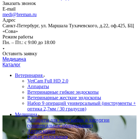
Заказать звонок
E-mail
medi@breman.ru
Адрес
Санкт-Петербург, ул. Маршала Тухачевского, д.22, оф.425, БЦ
«Сова»
Режим работы
Пн. – Пт.: с 9:00 до 18:00
Оставить заявку
Медицина
Каталог
Ветеринария
VetCam Full HD 2.0
Аппараты
Ветеринарные гибкие эндоскопы
Ветеринарные жесткие эндоскопы
Набор 9 операций универсальный (инструменты +
оптика 2,7мм / 30 градусов)
Медицина
Аппараты для эндоскопии и хирургии
(универсальное оборудование)
Артроскопия
Гибкая эндоскопия