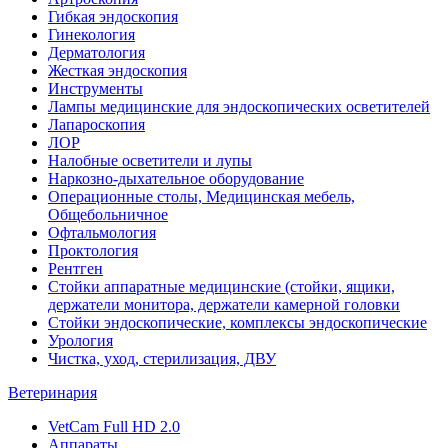
Гибкая эндоскопия
Гинекология
Дерматология
Жесткая эндоскопия
Инструменты
Лампы медицинские для эндоскопических осветителей
Лапароскопия
ЛОР
Налобные осветители и лупы
Наркозно-дыхательное оборудование
Операционные столы, Медицинская мебель,
Общебольничное
Офтальмология
Проктология
Рентген
Стойки аппаратные медицинские (стойки, ящики,
держатели монитора, держатели камерной головки
Стойки эндоскопические, комплексы эндоскопические
Урология
Чистка, уход, стерилизация, ДВУ
Ветеринария
VetCam Full HD 2.0
Аппараты