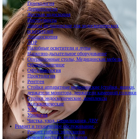
Гинекология
Дерматология
Жесткая эндоскопия
Инструменты
Лампы медицинские для эндоскопических
осветителей
Лапароскопия
ЛОР
Налобные осветители и лупы
Наркозно-дыхательное оборудование
Операционные столы, Медицинская мебель,
Общебольничное
Офтальмология
Проктология
Рентген
Стойки аппаратные медицинские (стойки, ящики,
держатели монитора, держатели камерной головки
Стойки эндоскопические, комплексы
эндоскопические
УЗИ
Урология
Чистка, уход, стерилизация, ДВУ
Ремонт и техническое обслуживание
Ремонт гибких эндоскопов
Ремонт жестких эндоскопов