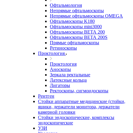
Офтальмология
Непрямые офтальмоскопы
Непрямые офтальмоскопы OMEGA
Офтальмоскопы K180
Офтальмоскопы mini3000
Офтальмоскопы ВЕТА 200
Офтальмоскопы ВЕТА 200S
Прямые офтальмоскопы
Ретиноскопы
Проктология
Проктология
Аноскопы
Зеркала ректальные
Латексные кольца
Лигаторы
Ректоскопы, сигмоидоскопы
Рентген
Стойки аппаратные медицинские (стойки,
ящики, держатели монитора, держатели
камерной головки
Стойки эндоскопические, комплексы
эндоскопические
УЗИ