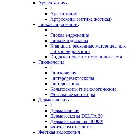
Артроскопия
Артроскопия
Артроскопы (оптика жесткая)
Гибкая эндоскопия
Гибкая эндоскопия
Гибкие эндоскопы
Клапана и расходные материалы для
гибкой эндоскопии
Эндоскопические источники света
Гинекология
Гинекология
Гистерорезектоскопы
Гистероскопы
Кольпоскопы гинекологические
Фетальные мониторы
Дерматология
Дерматология
Дерматоскопы DELTA 20
Дерматоскопы mini3000®
Фотодерматоскопия
Жесткая эндоскопия