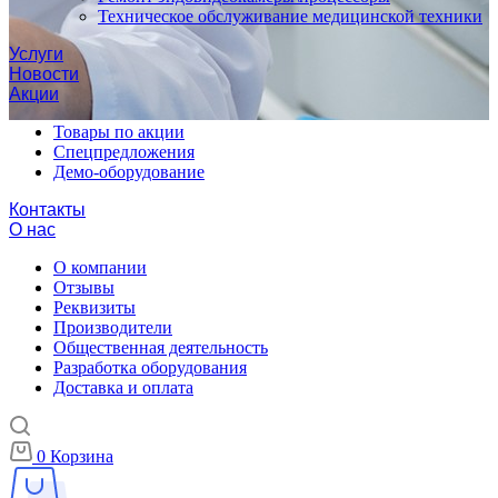
Техническое обслуживание медицинской техники
Услуги
Новости
Акции
Товары по акции
Спецпредложения
Демо-оборудование
Контакты
О нас
О компании
Отзывы
Реквизиты
Производители
Общественная деятельность
Разработка оборудования
Доставка и оплата
0
Корзина