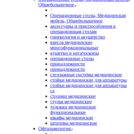
Общебольничное
Операционные столы, Медицинская
мебель, Общебольничное
аксессуары и приспособления к
операционным столам
гинекология и акушерство
кресла медицинские
многофункциональные
кушетки и негатоскопы
операционные столы
принадлежности
принадлежности
стеллажные системы медицинские
стойки медицинские для аппаратуры
стойки медицинские для аппаратуры
са
столики медицинские
стулья медицинские
тележки медицинские
функциональные
шкафы медицинские
штативы медицинские
Офтальмология