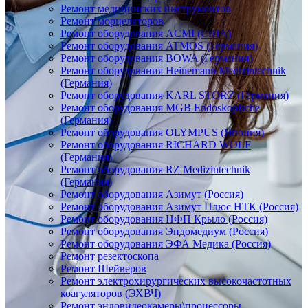
Ремонт медицинских инструментов
Ремонт морцеляторов
Ремонт оборудования ACMI (США)
Ремонт оборудования ATMOS (Германия)
Ремонт оборудования BOWA (Германия)
Ремонт оборудования Heinemann Medizintechnik
(Германия)
Ремонт оборудования KARL STORZ (Германия)
Ремонт оборудования MGB Endoskopische
(Германия)
Ремонт оборудования OLYMPUS (Япония)
Ремонт оборудования RICHARD WOLF
(Германия)
Ремонт оборудования RZ Medizintechnik
(Германия)
Ремонт оборудования Азимут (Россия)
Ремонт оборудования Азимут Плюс НТК (Россия)
Ремонт оборудования НФП Крыло (Россия)
Ремонт оборудования Эндомедиум (Россия)
Ремонт оборудования ЭФА Медика (Россия)
Ремонт резектоскопа
Ремонт Шейверов
Ремонт электрохирургических высокочастотных
коагуляторов (ЭХВЧ)
Ремонт эндовидеокамеры\процессоры