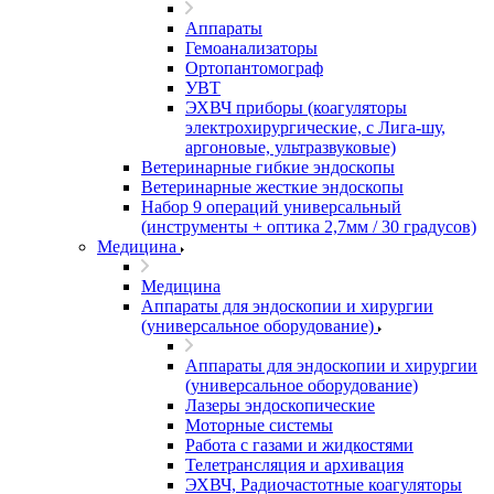
Аппараты
Гемоанализаторы
Ортопантомограф
УВТ
ЭХВЧ приборы (коагуляторы
электрохирургические, с Лига-шу,
аргоновые, ультразвуковые)
Ветеринарные гибкие эндоскопы
Ветеринарные жесткие эндоскопы
Набор 9 операций универсальный
(инструменты + оптика 2,7мм / 30 градусов)
Медицина
Медицина
Аппараты для эндоскопии и хирургии
(универсальное оборудование)
Аппараты для эндоскопии и хирургии
(универсальное оборудование)
Лазеры эндоскопические
Моторные системы
Работа с газами и жидкостями
Телетрансляция и архивация
ЭХВЧ, Радиочастотные коагуляторы