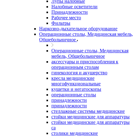
Лупы налобные
Налобные осветители
Принадлежности
Рабочее место
Фильтры
Наркозно-дыхательное оборудование
Операционные столы, Медицинская мебель,
Общебольничное
Операционные столы, Медицинская
мебель, Общебольничное
аксессуары и приспособления к
операционным столам
гинекология и акушерство
кресла медицинские
многофункциональные
кушетки и негатоскопы
операционные столы
принадлежности
принадлежности
стеллажные системы медицинские
стойки медицинские для аппаратуры
стойки медицинские для аппаратуры
са
столики медицинские