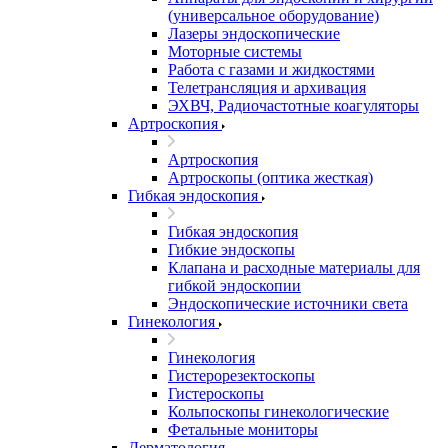
(универсальное оборудование)
Лазеры эндоскопические
Моторные системы
Работа с газами и жидкостями
Телетрансляция и архивация
ЭХВЧ, Радиочастотные коагуляторы
Артроскопия
Артроскопия
Артроскопы (оптика жесткая)
Гибкая эндоскопия
Гибкая эндоскопия
Гибкие эндоскопы
Клапана и расходные материалы для
гибкой эндоскопии
Эндоскопические источники света
Гинекология
Гинекология
Гистерорезектоскопы
Гистероскопы
Кольпоскопы гинекологические
Фетальные мониторы
Дерматология