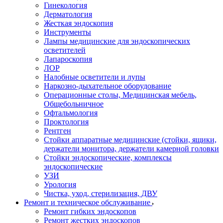
Гинекология
Дерматология
Жесткая эндоскопия
Инструменты
Лампы медицинские для эндоскопических
осветителей
Лапароскопия
ЛОР
Налобные осветители и лупы
Наркозно-дыхательное оборудование
Операционные столы, Медицинская мебель,
Общебольничное
Офтальмология
Проктология
Рентген
Стойки аппаратные медицинские (стойки, ящики,
держатели монитора, держатели камерной головки
Стойки эндоскопические, комплексы
эндоскопические
УЗИ
Урология
Чистка, уход, стерилизация, ДВУ
Ремонт и техническое обслуживание
Ремонт гибких эндоскопов
Ремонт жестких эндоскопов