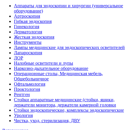
Аппараты для эндоскопии и хирургии (универсальное
оборудование)
Артроскопия
Гибкая эндоскопия
Гинекология
Дерматология
Жесткая эндоскопия
Инструменты
Лампы медицинские для эндоскопических осветителей
Лапароскопия
ЛОР
Налобные осветители и лупы
Наркозно-дыхательное оборудование
Операционные столы, Медицинская мебель,
Общебольничное
Офтальмология
Проктология
Рентген
Стойки аппаратные медицинские (стойки, ящики,
держатели монитора, держатели камерной головки
Стойки эндоскопические, комплексы эндоскопические
Урология
Чистка, уход, стерилизация, ДВУ