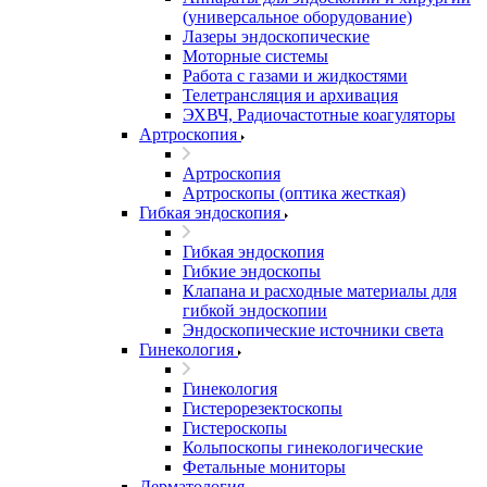
(универсальное оборудование)
Лазеры эндоскопические
Моторные системы
Работа с газами и жидкостями
Телетрансляция и архивация
ЭХВЧ, Радиочастотные коагуляторы
Артроскопия
Артроскопия
Артроскопы (оптика жесткая)
Гибкая эндоскопия
Гибкая эндоскопия
Гибкие эндоскопы
Клапана и расходные материалы для
гибкой эндоскопии
Эндоскопические источники света
Гинекология
Гинекология
Гистерорезектоскопы
Гистероскопы
Кольпоскопы гинекологические
Фетальные мониторы
Дерматология