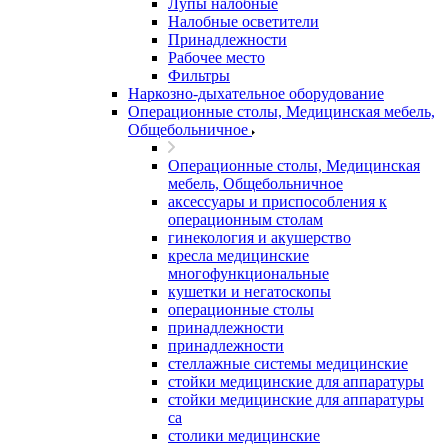
Лупы налобные
Налобные осветители
Принадлежности
Рабочее место
Фильтры
Наркозно-дыхательное оборудование
Операционные столы, Медицинская мебель,
Общебольничное
Операционные столы, Медицинская
мебель, Общебольничное
аксессуары и приспособления к
операционным столам
гинекология и акушерство
кресла медицинские
многофункциональные
кушетки и негатоскопы
операционные столы
принадлежности
принадлежности
стеллажные системы медицинские
стойки медицинские для аппаратуры
стойки медицинские для аппаратуры
са
столики медицинские