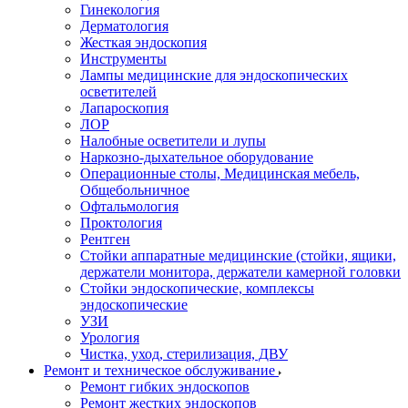
Гинекология
Дерматология
Жесткая эндоскопия
Инструменты
Лампы медицинские для эндоскопических
осветителей
Лапароскопия
ЛОР
Налобные осветители и лупы
Наркозно-дыхательное оборудование
Операционные столы, Медицинская мебель,
Общебольничное
Офтальмология
Проктология
Рентген
Стойки аппаратные медицинские (стойки, ящики,
держатели монитора, держатели камерной головки
Стойки эндоскопические, комплексы
эндоскопические
УЗИ
Урология
Чистка, уход, стерилизация, ДВУ
Ремонт и техническое обслуживание
Ремонт гибких эндоскопов
Ремонт жестких эндоскопов