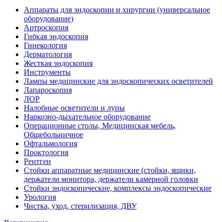
Аппараты для эндоскопии и хирургии (универсальное
оборудование)
Артроскопия
Гибкая эндоскопия
Гинекология
Дерматология
Жесткая эндоскопия
Инструменты
Лампы медицинские для эндоскопических осветителей
Лапароскопия
ЛОР
Налобные осветители и лупы
Наркозно-дыхательное оборудование
Операционные столы, Медицинская мебель,
Общебольничное
Офтальмология
Проктология
Рентген
Стойки аппаратные медицинские (стойки, ящики,
держатели монитора, держатели камерной головки
Стойки эндоскопические, комплексы эндоскопические
Урология
Чистка, уход, стерилизация, ДВУ