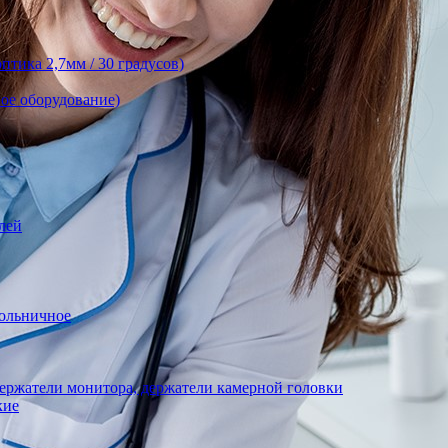
тика 2,7мм / 30 градусов)
ое оборудование)
лей
ольничное
ержатели монитора, держатели камерной головки
кие