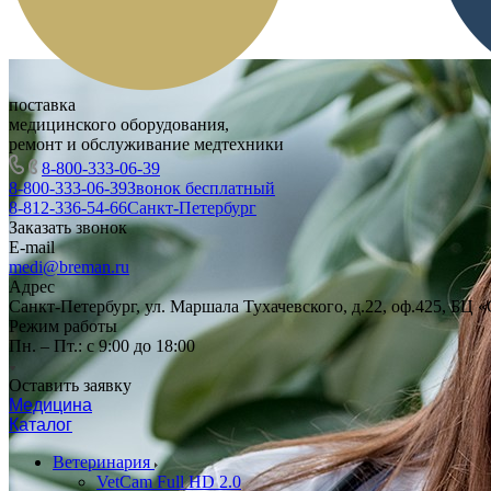
поставка
медицинского оборудования,
ремонт и обслуживание медтехники
8-800-333-06-39
8-800-333-06-39
Звонок бесплатный
8-812-336-54-66
Санкт-Петербург
Заказать звонок
E-mail
medi@breman.ru
Адрес
Санкт-Петербург, ул. Маршала Тухачевского, д.22, оф.425, БЦ 
Режим работы
Пн. – Пт.: с 9:00 до 18:00
Оставить заявку
Медицина
Каталог
Ветеринария
VetCam Full HD 2.0