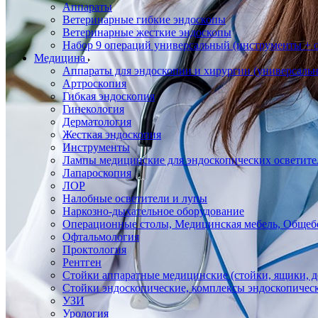
Аппараты
Ветеринарные гибкие эндоскопы
Ветеринарные жесткие эндоскопы
Набор 9 операций универсальный (инструменты + оп
Медицина
Аппараты для эндоскопии и хирургии (универсальн
Артроскопия
Гибкая эндоскопия
Гинекология
Дерматология
Жесткая эндоскопия
Инструменты
Лампы медицинские для эндоскопических осветите
Лапароскопия
ЛОР
Налобные осветители и лупы
Наркозно-дыхательное оборудование
Операционные столы, Медицинская мебель, Общеб
Офтальмология
Проктология
Рентген
Стойки аппаратные медицинские (стойки, ящики, д
Стойки эндоскопические, комплексы эндоскопичес
УЗИ
Урология