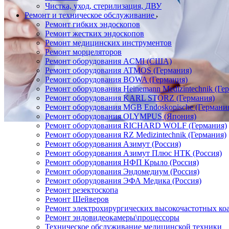
Чистка, уход, стерилизация, ДВУ
Ремонт и техническое обслуживание
Ремонт гибких эндоскопов
Ремонт жестких эндоскопов
Ремонт медицинских инструментов
Ремонт морцеляторов
Ремонт оборудования ACMI (США)
Ремонт оборудования ATMOS (Германия)
Ремонт оборудования BOWA (Германия)
Ремонт оборудования Heinemann Medizintechnik (Ге
Ремонт оборудования KARL STORZ (Германия)
Ремонт оборудования MGB Endoskopische (Германи
Ремонт оборудования OLYMPUS (Япония)
Ремонт оборудования RICHARD WOLF (Германия)
Ремонт оборудования RZ Medizintechnik (Германия)
Ремонт оборудования Азимут (Россия)
Ремонт оборудования Азимут Плюс НТК (Россия)
Ремонт оборудования НФП Крыло (Россия)
Ремонт оборудования Эндомедиум (Россия)
Ремонт оборудования ЭФА Медика (Россия)
Ремонт резектоскопа
Ремонт Шейверов
Ремонт электрохирургических высокочастотных ко
Ремонт эндовидеокамеры\процессоры
Техническое обслуживание медицинской техники