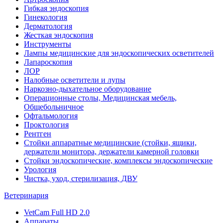
Гибкая эндоскопия
Гинекология
Дерматология
Жесткая эндоскопия
Инструменты
Лампы медицинские для эндоскопических осветителей
Лапароскопия
ЛОР
Налобные осветители и лупы
Наркозно-дыхательное оборудование
Операционные столы, Медицинская мебель,
Общебольничное
Офтальмология
Проктология
Рентген
Стойки аппаратные медицинские (стойки, ящики,
держатели монитора, держатели камерной головки
Стойки эндоскопические, комплексы эндоскопические
Урология
Чистка, уход, стерилизация, ДВУ
Ветеринария
VetCam Full HD 2.0
Аппараты