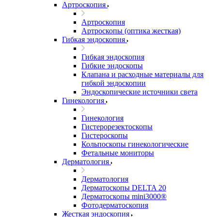
Артроскопия
Артроскопия
Артроскопы (оптика жесткая)
Гибкая эндоскопия
Гибкая эндоскопия
Гибкие эндоскопы
Клапана и расходные материалы для
гибкой эндоскопии
Эндоскопические источники света
Гинекология
Гинекология
Гистерорезектоскопы
Гистероскопы
Кольпоскопы гинекологические
Фетальные мониторы
Дерматология
Дерматология
Дерматоскопы DELTA 20
Дерматоскопы mini3000®
Фотодерматоскопия
Жесткая эндоскопия