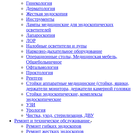
Гинекология
Дерматология
Жесткая эндоскопия
Инструменты
Лампы медицинские для эндоскопических
осветителей
Лапароскопия
ЛОР
Налобные осветители и лупы
Наркозно-дыхательное оборудование
Операционные столы, Медицинская мебель,
Общебольничное
Офтальмология
Проктология
Рентген
Стойки аппаратные медицинские (стойки, ящики,
держатели монитора, держатели камерной головки
Стойки эндоскопические, комплексы
эндоскопические
УЗИ
Урология
Чистка, уход, стерилизация, ДВУ
Ремонт и техническое обслуживание
Ремонт гибких эндоскопов
Ремонт жестких эндоскопов