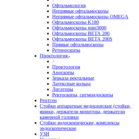
Офтальмология
Непрямые офтальмоскопы
Непрямые офтальмоскопы OMEGA
Офтальмоскопы K180
Офтальмоскопы mini3000
Офтальмоскопы ВЕТА 200
Офтальмоскопы ВЕТА 200S
Прямые офтальмоскопы
Ретиноскопы
Проктология
Проктология
Аноскопы
Зеркала ректальные
Латексные кольца
Лигаторы
Ректоскопы, сигмоидоскопы
Рентген
Стойки аппаратные медицинские (стойки,
ящики, держатели монитора, держатели
камерной головки
Стойки эндоскопические, комплексы
эндоскопические
УЗИ