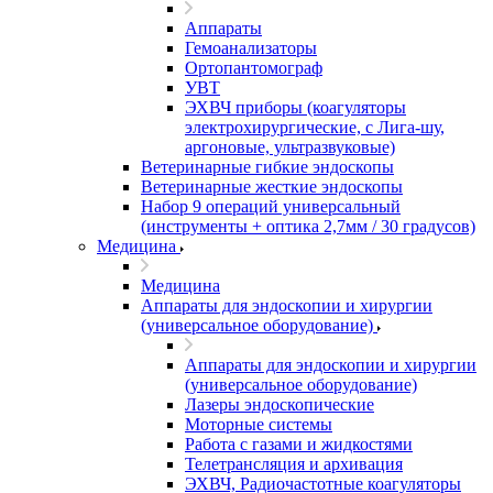
Аппараты
Гемоанализаторы
Ортопантомограф
УВТ
ЭХВЧ приборы (коагуляторы
электрохирургические, с Лига-шу,
аргоновые, ультразвуковые)
Ветеринарные гибкие эндоскопы
Ветеринарные жесткие эндоскопы
Набор 9 операций универсальный
(инструменты + оптика 2,7мм / 30 градусов)
Медицина
Медицина
Аппараты для эндоскопии и хирургии
(универсальное оборудование)
Аппараты для эндоскопии и хирургии
(универсальное оборудование)
Лазеры эндоскопические
Моторные системы
Работа с газами и жидкостями
Телетрансляция и архивация
ЭХВЧ, Радиочастотные коагуляторы