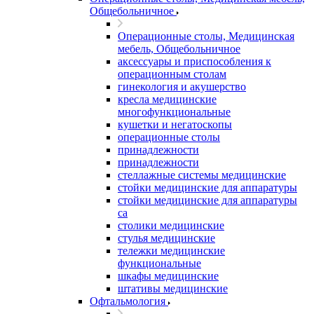
Общебольничное
Операционные столы, Медицинская
мебель, Общебольничное
аксессуары и приспособления к
операционным столам
гинекология и акушерство
кресла медицинские
многофункциональные
кушетки и негатоскопы
операционные столы
принадлежности
принадлежности
стеллажные системы медицинские
стойки медицинские для аппаратуры
стойки медицинские для аппаратуры
са
столики медицинские
стулья медицинские
тележки медицинские
функциональные
шкафы медицинские
штативы медицинские
Офтальмология