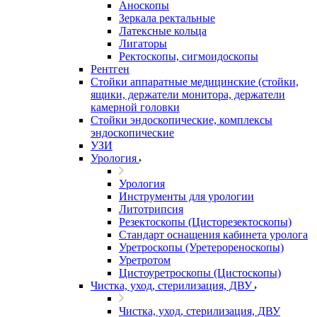
Аноскопы
Зеркала ректальные
Латексные кольца
Лигаторы
Ректоскопы, сигмоидоскопы
Рентген
Стойки аппаратные медицинские (стойки,
ящики, держатели монитора, держатели
камерной головки
Стойки эндоскопические, комплексы
эндоскопические
УЗИ
Урология
Урология
Инструменты для урологии
Литотрипсия
Резектоскопы (Цисторезектоскопы)
Стандарт оснащения кабинета уролога
Уретроскопы (Уретерореноскопы)
Уретротом
Цистоуретроскопы (Цистоскопы)
Чистка, уход, стерилизация, ДВУ
Чистка, уход, стерилизация, ДВУ