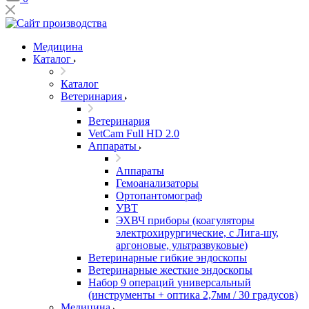
Медицина
Каталог
Каталог
Ветеринария
Ветеринария
VetCam Full HD 2.0
Аппараты
Аппараты
Гемоанализаторы
Ортопантомограф
УВТ
ЭХВЧ приборы (коагуляторы
электрохирургические, с Лига-шу,
аргоновые, ультразвуковые)
Ветеринарные гибкие эндоскопы
Ветеринарные жесткие эндоскопы
Набор 9 операций универсальный
(инструменты + оптика 2,7мм / 30 градусов)
Медицина