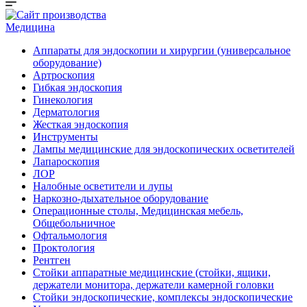
Медицина
Аппараты для эндоскопии и хирургии (универсальное
оборудование)
Артроскопия
Гибкая эндоскопия
Гинекология
Дерматология
Жесткая эндоскопия
Инструменты
Лампы медицинские для эндоскопических осветителей
Лапароскопия
ЛОР
Налобные осветители и лупы
Наркозно-дыхательное оборудование
Операционные столы, Медицинская мебель,
Общебольничное
Офтальмология
Проктология
Рентген
Стойки аппаратные медицинские (стойки, ящики,
держатели монитора, держатели камерной головки
Стойки эндоскопические, комплексы эндоскопические