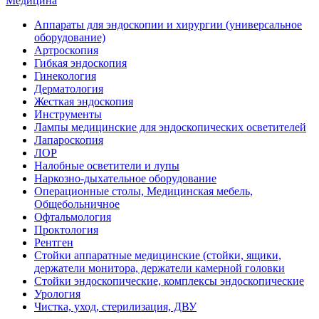
Медицина
Аппараты для эндоскопии и хирургии (универсальное
оборудование)
Артроскопия
Гибкая эндоскопия
Гинекология
Дерматология
Жесткая эндоскопия
Инструменты
Лампы медицинские для эндоскопических осветителей
Лапароскопия
ЛОР
Налобные осветители и лупы
Наркозно-дыхательное оборудование
Операционные столы, Медицинская мебель,
Общебольничное
Офтальмология
Проктология
Рентген
Стойки аппаратные медицинские (стойки, ящики,
держатели монитора, держатели камерной головки
Стойки эндоскопические, комплексы эндоскопические
Урология
Чистка, уход, стерилизация, ДВУ