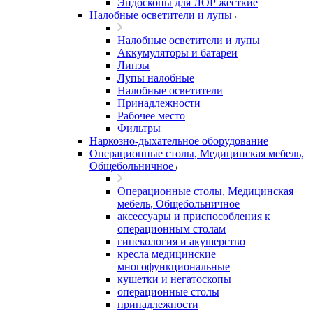
Эндоскопы для ЛОР жесткие
Налобные осветители и лупы
Налобные осветители и лупы
Аккумуляторы и батареи
Линзы
Лупы налобные
Налобные осветители
Принадлежности
Рабочее место
Фильтры
Наркозно-дыхательное оборудование
Операционные столы, Медицинская мебель,
Общебольничное
Операционные столы, Медицинская
мебель, Общебольничное
аксессуары и приспособления к
операционным столам
гинекология и акушерство
кресла медицинские
многофункциональные
кушетки и негатоскопы
операционные столы
принадлежности