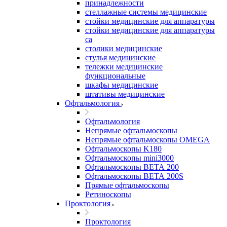
принадлежности
стеллажные системы медицинские
стойки медицинские для аппаратуры
стойки медицинские для аппаратуры
са
столики медицинские
стулья медицинские
тележки медицинские
функциональные
шкафы медицинские
штативы медицинские
Офтальмология
Офтальмология
Непрямые офтальмоскопы
Непрямые офтальмоскопы OMEGA
Офтальмоскопы K180
Офтальмоскопы mini3000
Офтальмоскопы ВЕТА 200
Офтальмоскопы ВЕТА 200S
Прямые офтальмоскопы
Ретиноскопы
Проктология
Проктология