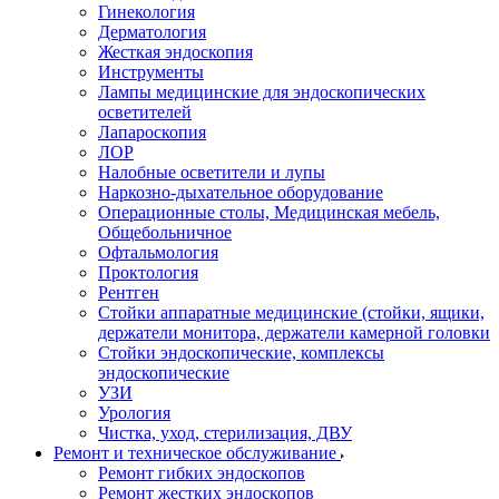
Гинекология
Дерматология
Жесткая эндоскопия
Инструменты
Лампы медицинские для эндоскопических
осветителей
Лапароскопия
ЛОР
Налобные осветители и лупы
Наркозно-дыхательное оборудование
Операционные столы, Медицинская мебель,
Общебольничное
Офтальмология
Проктология
Рентген
Стойки аппаратные медицинские (стойки, ящики,
держатели монитора, держатели камерной головки
Стойки эндоскопические, комплексы
эндоскопические
УЗИ
Урология
Чистка, уход, стерилизация, ДВУ
Ремонт и техническое обслуживание
Ремонт гибких эндоскопов
Ремонт жестких эндоскопов