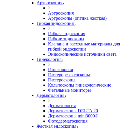
Артроскопия
Артроскопия
Артроскопы (оптика жесткая)
Гибкая эндоскопия
Гибкая эндоскопия
Гибкие эндоскопы
Клапана и расходные материалы для
гибкой эндоскопии
Эндоскопические источники света
Гинекология
Гинекология
Гистерорезектоскопы
Гистероскопы
Кольпоскопы гинекологические
Фетальные мониторы
Дерматология
Дерматология
Дерматоскопы DELTA 20
Дерматоскопы mini3000®
Фотодерматоскопия
Жесткая эндоскопия