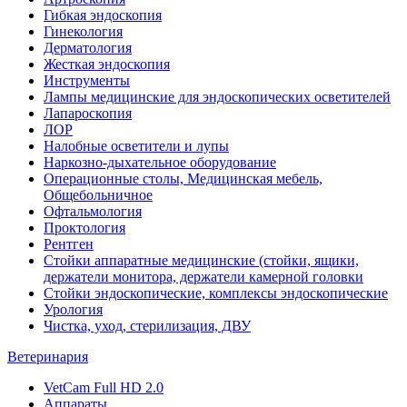
Гибкая эндоскопия
Гинекология
Дерматология
Жесткая эндоскопия
Инструменты
Лампы медицинские для эндоскопических осветителей
Лапароскопия
ЛОР
Налобные осветители и лупы
Наркозно-дыхательное оборудование
Операционные столы, Медицинская мебель,
Общебольничное
Офтальмология
Проктология
Рентген
Стойки аппаратные медицинские (стойки, ящики,
держатели монитора, держатели камерной головки
Стойки эндоскопические, комплексы эндоскопические
Урология
Чистка, уход, стерилизация, ДВУ
Ветеринария
VetCam Full HD 2.0
Аппараты