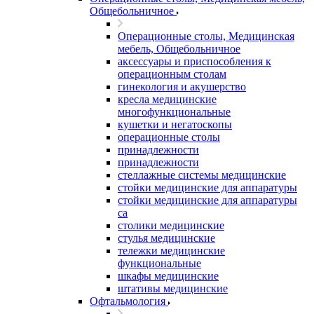
Общебольничное
Операционные столы, Медицинская
мебель, Общебольничное
аксессуары и приспособления к
операционным столам
гинекология и акушерство
кресла медицинские
многофункциональные
кушетки и негатоскопы
операционные столы
принадлежности
принадлежности
стеллажные системы медицинские
стойки медицинские для аппаратуры
стойки медицинские для аппаратуры
са
столики медицинские
стулья медицинские
тележки медицинские
функциональные
шкафы медицинские
штативы медицинские
Офтальмология