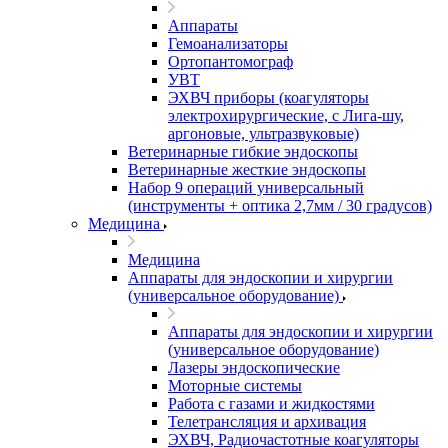
Аппараты
Гемоанализаторы
Ортопантомограф
УВТ
ЭХВЧ приборы (коагуляторы
электрохирургические, с Лига-шу,
аргоновые, ультразвуковые)
Ветеринарные гибкие эндоскопы
Ветеринарные жесткие эндоскопы
Набор 9 операций универсальный
(инструменты + оптика 2,7мм / 30 градусов)
Медицина
Медицина
Аппараты для эндоскопии и хирургии
(универсальное оборудование)
Аппараты для эндоскопии и хирургии
(универсальное оборудование)
Лазеры эндоскопические
Моторные системы
Работа с газами и жидкостями
Телетрансляция и архивация
ЭХВЧ, Радиочастотные коагуляторы