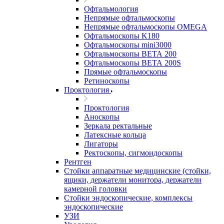
Офтальмология
Непрямые офтальмоскопы
Непрямые офтальмоскопы OMEGA
Офтальмоскопы K180
Офтальмоскопы mini3000
Офтальмоскопы ВЕТА 200
Офтальмоскопы ВЕТА 200S
Прямые офтальмоскопы
Ретиноскопы
Проктология
Проктология
Аноскопы
Зеркала ректальные
Латексные кольца
Лигаторы
Ректоскопы, сигмоидоскопы
Рентген
Стойки аппаратные медицинские (стойки,
ящики, держатели монитора, держатели
камерной головки
Стойки эндоскопические, комплексы
эндоскопические
УЗИ