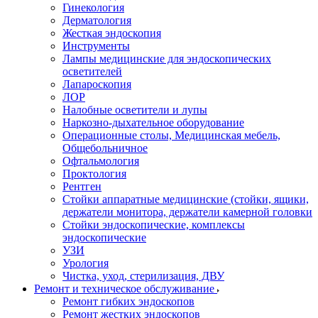
Гинекология
Дерматология
Жесткая эндоскопия
Инструменты
Лампы медицинские для эндоскопических
осветителей
Лапароскопия
ЛОР
Налобные осветители и лупы
Наркозно-дыхательное оборудование
Операционные столы, Медицинская мебель,
Общебольничное
Офтальмология
Проктология
Рентген
Стойки аппаратные медицинские (стойки, ящики,
держатели монитора, держатели камерной головки
Стойки эндоскопические, комплексы
эндоскопические
УЗИ
Урология
Чистка, уход, стерилизация, ДВУ
Ремонт и техническое обслуживание
Ремонт гибких эндоскопов
Ремонт жестких эндоскопов