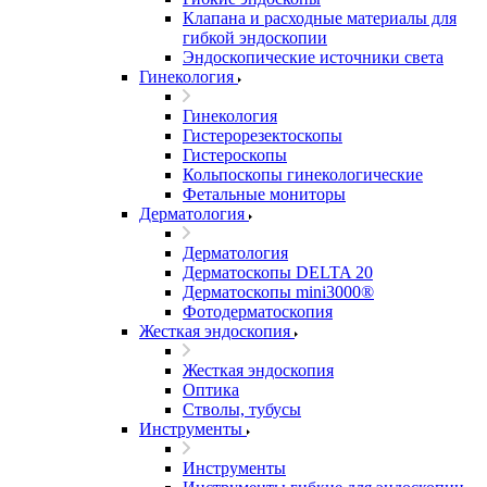
Клапана и расходные материалы для
гибкой эндоскопии
Эндоскопические источники света
Гинекология
Гинекология
Гистерорезектоскопы
Гистероскопы
Кольпоскопы гинекологические
Фетальные мониторы
Дерматология
Дерматология
Дерматоскопы DELTA 20
Дерматоскопы mini3000®
Фотодерматоскопия
Жесткая эндоскопия
Жесткая эндоскопия
Оптика
Стволы, тубусы
Инструменты
Инструменты