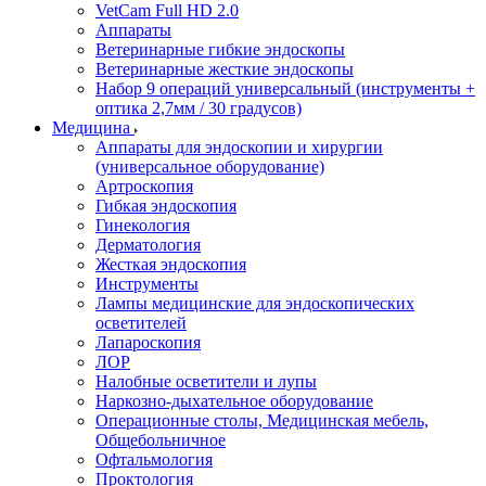
VetCam Full HD 2.0
Аппараты
Ветеринарные гибкие эндоскопы
Ветеринарные жесткие эндоскопы
Набор 9 операций универсальный (инструменты +
оптика 2,7мм / 30 градусов)
Медицина
Аппараты для эндоскопии и хирургии
(универсальное оборудование)
Артроскопия
Гибкая эндоскопия
Гинекология
Дерматология
Жесткая эндоскопия
Инструменты
Лампы медицинские для эндоскопических
осветителей
Лапароскопия
ЛОР
Налобные осветители и лупы
Наркозно-дыхательное оборудование
Операционные столы, Медицинская мебель,
Общебольничное
Офтальмология
Проктология