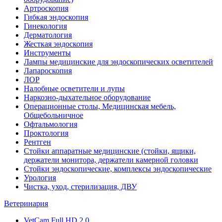
Артроскопия
Гибкая эндоскопия
Гинекология
Дерматология
Жесткая эндоскопия
Инструменты
Лампы медицинские для эндоскопических осветителей
Лапароскопия
ЛОР
Налобные осветители и лупы
Наркозно-дыхательное оборудование
Операционные столы, Медицинская мебель,
Общебольничное
Офтальмология
Проктология
Рентген
Стойки аппаратные медицинские (стойки, ящики,
держатели монитора, держатели камерной головки
Стойки эндоскопические, комплексы эндоскопические
Урология
Чистка, уход, стерилизация, ДВУ
Ветеринария
VetCam Full HD 2.0