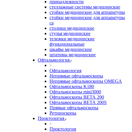
принадлежности
стеллажные системы медицинские
стойки медицинские для аппаратуры
стойки медицинские для аппаратуры
са
столики медицинские
стулья медицинские
тележки медицинские
функциональные
шкафы медицинские
штативы медицинские
Офтальмология
Офтальмология
Непрямые офтальмоскопы
Непрямые офтальмоскопы OMEGA
Офтальмоскопы K180
Офтальмоскопы mini3000
Офтальмоскопы ВЕТА 200
Офтальмоскопы ВЕТА 200S
Прямые офтальмоскопы
Ретиноскопы
Проктология
Проктология