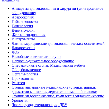
Медицина
Аппараты для эндоскопии и хирургии (универсальное
оборудование)
Артроскопия
Гибкая эндоскопия
Гинекология
Дерматология
Жесткая эндоскопия
Инструменты
Лампы медицинские для эндоскопических осветителей
Лапароскопия
ЛОР
Налобные осветители и лупы
Наркозно-дыхательное оборудование
Операционные столы, Медицинская мебель,
Общебольничное
Офтальмология
Проктология
Рентген
Стойки аппаратные медицинские (стойки, ящики,
держатели монитора, держатели камерной головки
Стойки эндоскопические, комплексы эндоскопические
Урология
Чистка, уход, стерилизация, ДВУ