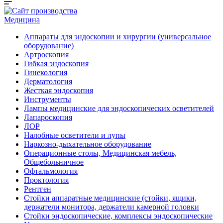
Медицина
Аппараты для эндоскопии и хирургии (универсальное
оборудование)
Артроскопия
Гибкая эндоскопия
Гинекология
Дерматология
Жесткая эндоскопия
Инструменты
Лампы медицинские для эндоскопических осветителей
Лапароскопия
ЛОР
Налобные осветители и лупы
Наркозно-дыхательное оборудование
Операционные столы, Медицинская мебель,
Общебольничное
Офтальмология
Проктология
Рентген
Стойки аппаратные медицинские (стойки, ящики,
держатели монитора, держатели камерной головки
Стойки эндоскопические, комплексы эндоскопические