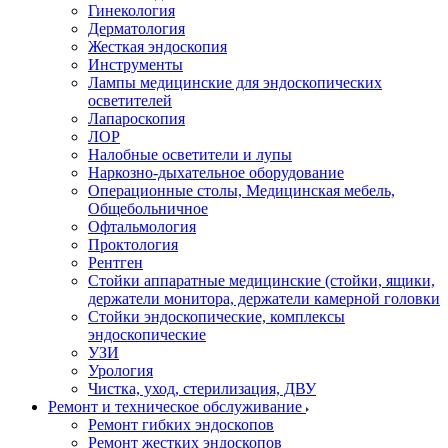
Гинекология
Дерматология
Жесткая эндоскопия
Инструменты
Лампы медицинские для эндоскопических
осветителей
Лапароскопия
ЛОР
Налобные осветители и лупы
Наркозно-дыхательное оборудование
Операционные столы, Медицинская мебель,
Общебольничное
Офтальмология
Проктология
Рентген
Стойки аппаратные медицинские (стойки, ящики,
держатели монитора, держатели камерной головки
Стойки эндоскопические, комплексы
эндоскопические
УЗИ
Урология
Чистка, уход, стерилизация, ДВУ
Ремонт и техническое обслуживание
Ремонт гибких эндоскопов
Ремонт жестких эндоскопов