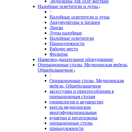
Эндоскопы для ЛОР жесткие
Налобные осветители и лупы
Налобные осветители и лупы
Аккумуляторы и батареи
Линзы
Лупы налобные
Налобные осветители
Принадлежности
Рабочее место
Фильтры
Наркозно-дыхательное оборудование
Операционные столы, Медицинская мебель,
Общебольничное
Операционные столы, Медицинская
мебель, Общебольничное
аксессуары и приспособления к
операционным столам
гинекология и акушерство
кресла медицинские
многофункциональные
кушетки и негатоскопы
операционные столы
принадлежности