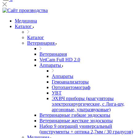
Медицина
Каталог
Каталог
Ветеринария
Ветеринария
VetCam Full HD 2.0
Аппараты
Аппараты
Гемоанализаторы
Ортопантомограф
УВТ
ЭХВЧ приборы (коагуляторы
электрохирургические, с Лига-шу,
аргоновые, ультразвуковые)
Ветеринарные гибкие эндоскопы
Ветеринарные жесткие эндоскопы
Набор 9 операций универсальный
(инструменты + оптика 2,7мм / 30 градусов)
Медицина