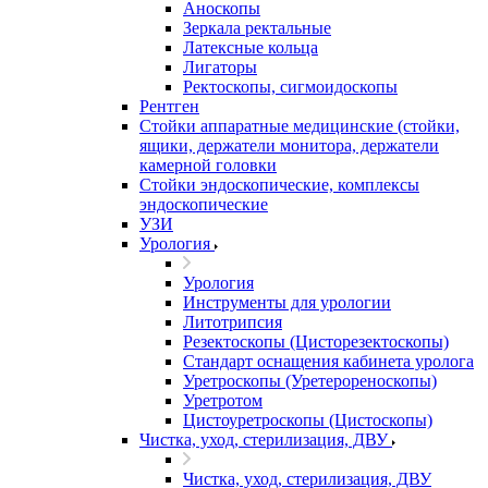
Аноскопы
Зеркала ректальные
Латексные кольца
Лигаторы
Ректоскопы, сигмоидоскопы
Рентген
Стойки аппаратные медицинские (стойки,
ящики, держатели монитора, держатели
камерной головки
Стойки эндоскопические, комплексы
эндоскопические
УЗИ
Урология
Урология
Инструменты для урологии
Литотрипсия
Резектоскопы (Цисторезектоскопы)
Стандарт оснащения кабинета уролога
Уретроскопы (Уретерореноскопы)
Уретротом
Цистоуретроскопы (Цистоскопы)
Чистка, уход, стерилизация, ДВУ
Чистка, уход, стерилизация, ДВУ