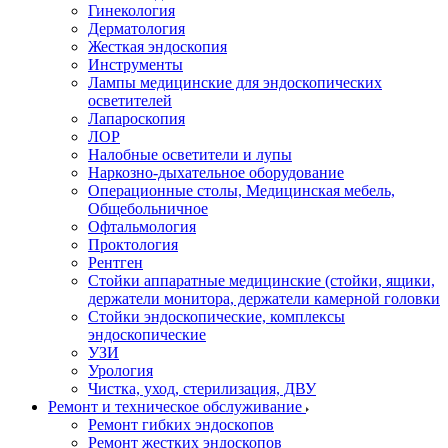
Гинекология
Дерматология
Жесткая эндоскопия
Инструменты
Лампы медицинские для эндоскопических
осветителей
Лапароскопия
ЛОР
Налобные осветители и лупы
Наркозно-дыхательное оборудование
Операционные столы, Медицинская мебель,
Общебольничное
Офтальмология
Проктология
Рентген
Стойки аппаратные медицинские (стойки, ящики,
держатели монитора, держатели камерной головки
Стойки эндоскопические, комплексы
эндоскопические
УЗИ
Урология
Чистка, уход, стерилизация, ДВУ
Ремонт и техническое обслуживание
Ремонт гибких эндоскопов
Ремонт жестких эндоскопов