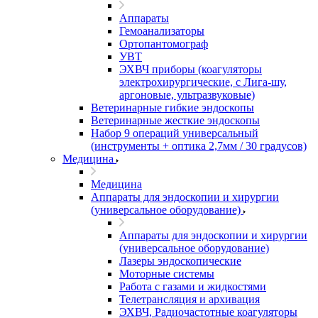
Аппараты
Гемоанализаторы
Ортопантомограф
УВТ
ЭХВЧ приборы (коагуляторы
электрохирургические, с Лига-шу,
аргоновые, ультразвуковые)
Ветеринарные гибкие эндоскопы
Ветеринарные жесткие эндоскопы
Набор 9 операций универсальный
(инструменты + оптика 2,7мм / 30 градусов)
Медицина
Медицина
Аппараты для эндоскопии и хирургии
(универсальное оборудование)
Аппараты для эндоскопии и хирургии
(универсальное оборудование)
Лазеры эндоскопические
Моторные системы
Работа с газами и жидкостями
Телетрансляция и архивация
ЭХВЧ, Радиочастотные коагуляторы