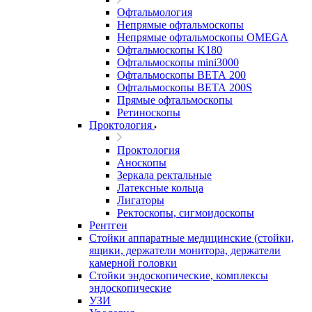
Офтальмология
Непрямые офтальмоскопы
Непрямые офтальмоскопы OMEGA
Офтальмоскопы K180
Офтальмоскопы mini3000
Офтальмоскопы ВЕТА 200
Офтальмоскопы ВЕТА 200S
Прямые офтальмоскопы
Ретиноскопы
Проктология
Проктология
Аноскопы
Зеркала ректальные
Латексные кольца
Лигаторы
Ректоскопы, сигмоидоскопы
Рентген
Стойки аппаратные медицинские (стойки,
ящики, держатели монитора, держатели
камерной головки
Стойки эндоскопические, комплексы
эндоскопические
УЗИ