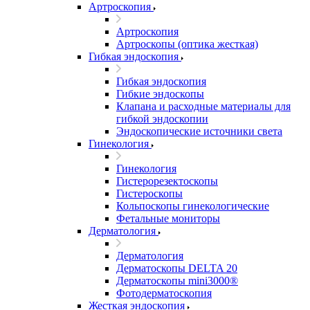
Артроскопия
Артроскопия
Артроскопы (оптика жесткая)
Гибкая эндоскопия
Гибкая эндоскопия
Гибкие эндоскопы
Клапана и расходные материалы для
гибкой эндоскопии
Эндоскопические источники света
Гинекология
Гинекология
Гистерорезектоскопы
Гистероскопы
Кольпоскопы гинекологические
Фетальные мониторы
Дерматология
Дерматология
Дерматоскопы DELTA 20
Дерматоскопы mini3000®
Фотодерматоскопия
Жесткая эндоскопия