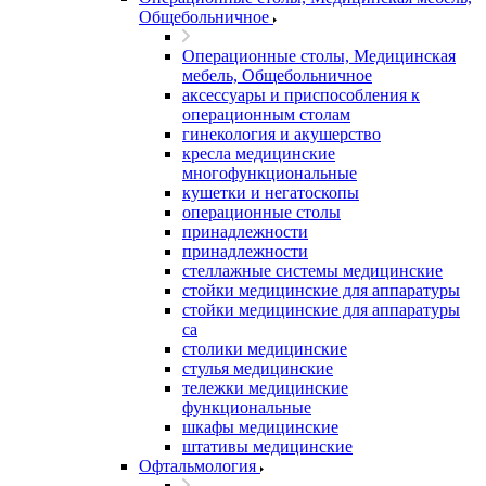
Общебольничное
Операционные столы, Медицинская
мебель, Общебольничное
аксессуары и приспособления к
операционным столам
гинекология и акушерство
кресла медицинские
многофункциональные
кушетки и негатоскопы
операционные столы
принадлежности
принадлежности
стеллажные системы медицинские
стойки медицинские для аппаратуры
стойки медицинские для аппаратуры
са
столики медицинские
стулья медицинские
тележки медицинские
функциональные
шкафы медицинские
штативы медицинские
Офтальмология