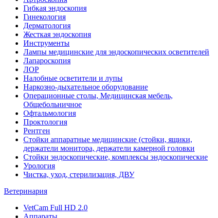
Гибкая эндоскопия
Гинекология
Дерматология
Жесткая эндоскопия
Инструменты
Лампы медицинские для эндоскопических осветителей
Лапароскопия
ЛОР
Налобные осветители и лупы
Наркозно-дыхательное оборудование
Операционные столы, Медицинская мебель,
Общебольничное
Офтальмология
Проктология
Рентген
Стойки аппаратные медицинские (стойки, ящики,
держатели монитора, держатели камерной головки
Стойки эндоскопические, комплексы эндоскопические
Урология
Чистка, уход, стерилизация, ДВУ
Ветеринария
VetCam Full HD 2.0
Аппараты