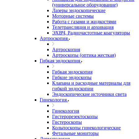
(универсальное оборудование)
Лазеры эндоскопические
Моторные системы
Работа с газами и жидкостями
Телетрансляция и архивация
ЭХВЧ, Радиочастотные коагуляторы
Артроскопия
Артроскопия
Артроскопы (оптика жесткая)
Гибкая эндоскопия
Гибкая эндоскопия
Гибкие эндоскопы
Клапана и расходные материалы для
гибкой эндоскопии
Эндоскопические источники света
Гинекология
Гинекология
Гистерорезектоскопы
Гистероскопы
Кольпоскопы гинекологические
Фетальные мониторы
Дерматология