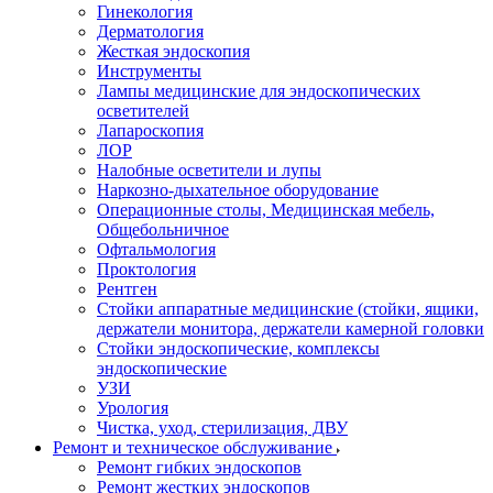
Гинекология
Дерматология
Жесткая эндоскопия
Инструменты
Лампы медицинские для эндоскопических
осветителей
Лапароскопия
ЛОР
Налобные осветители и лупы
Наркозно-дыхательное оборудование
Операционные столы, Медицинская мебель,
Общебольничное
Офтальмология
Проктология
Рентген
Стойки аппаратные медицинские (стойки, ящики,
держатели монитора, держатели камерной головки
Стойки эндоскопические, комплексы
эндоскопические
УЗИ
Урология
Чистка, уход, стерилизация, ДВУ
Ремонт и техническое обслуживание
Ремонт гибких эндоскопов
Ремонт жестких эндоскопов