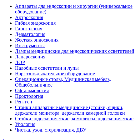
Аппараты для эндоскопии и хирургии (универсальное
оборудование)
Артроскопия
Гибкая эндоскопия
Гинекология
Дерматология
Жесткая эндоскопия
Инструменты
Лампы медицинские для эндоскопических осветителей
Лапароскопия
ЛОР
Налобные осветители и лупы
Наркозно-дыхательное оборудование
Операционные столы, Медицинская мебель,
Общебольничное
Офтальмология
Проктология
Рентген
Стойки аппаратные медицинские (стойки, ящики,
держатели монитора, держатели камерной головки
Стойки эндоскопические, комплексы эндоскопические
Урология
Чистка, уход, стерилизация, ДВУ