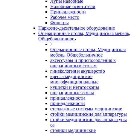
Лупы налобные
Налобные осветители
Принадлежности
Рабочее место
Фильтры
Наркозно-дыхательное оборудование
Операционные столы, Медицинская мебель,
Общебольничное
Операционные столы, Медицинская
мебель, Общебольничное
аксессуары и приспособления к
операционным столам
гинекология и акушерство
кресла медицинские
многофункциональные
кушетки и негатоскопы
операционные столы
принадлежности
принадлежности
стеллажные системы медицинские
стойки медицинские для аппаратуры
стойки медицинские для аппаратуры
са
столики медицинские