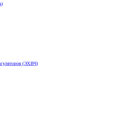
я)
агуляторов (ЭХВЧ)