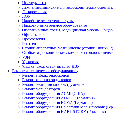
Инструменты
Лампы медицинские для эндоскопических осветите
Лапароскопия
ЛОР
Налобные осветители и лупы
Наркозно-дыхательное оборудование
Операционные столы, Медицинская мебель, Общеб
Офтальмология
Проктология
Рентген
Стойки аппаратные медицинские (стойки, ящики, д
Стойки эндоскопические, комплексы эндоскопичес
УЗИ
Урология
Чистка, уход, стерилизация, ДВУ
Ремонт и техническое обслуживание
Ремонт гибких эндоскопов
Ремонт жестких эндоскопов
Ремонт медицинских инструментов
Ремонт морцеляторов
Ремонт оборудования ACMI (США)
Ремонт оборудования ATMOS (Германия)
Ремонт оборудования BOWA (Германия)
Ремонт оборудования Heinemann Medizintechnik (Ге
Ремонт оборудования KARL STORZ (Германия)