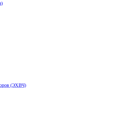
я)
торов (ЭХВЧ)