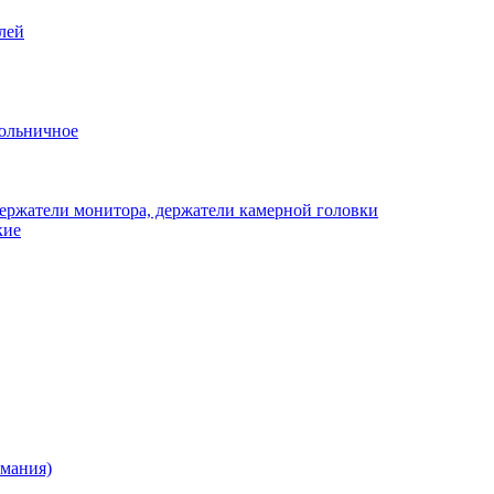
лей
ольничное
ержатели монитора, держатели камерной головки
кие
рмания)